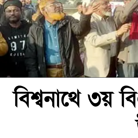
বিশ্বনাথে ৩য় বি