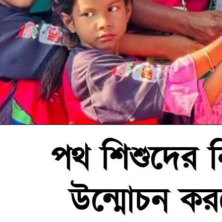
পথ শিশুদের ন
উন্মোচন কর