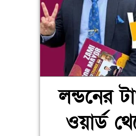
লন্ডনের টা
ওয়ার্ড থে