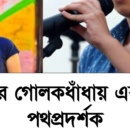
র গোলকধাঁধায় এক
পথপ্রদর্শক