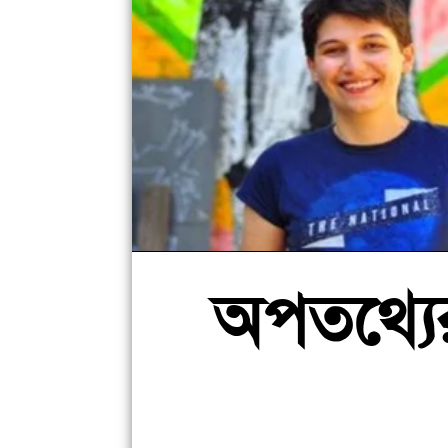
অপতথ্যে