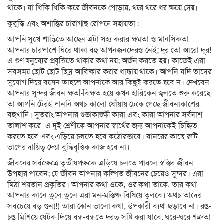
থাকে। যা ধিকি ধিকি করে জীবনকে পোড়ায়, থরে থরে ধর ক্ষয়ে দেয়।
কুবুদ্ধি এবং অশান্তির চারাগাছ রোপনে সহায়তা :
আপনি সুখে শান্তিতে আছেন এটা সহ্য করার ক্ষমতা ও মানসিকতা
আপনার চারপাশে ঘিরে থাকা বহু আপনজনদেরও নেই; দূর তো আরো দূর!
এ গুণ মনুষ্যের প্রবৃত্তিতে থাকার কথা নয়; অর্জন করতে হয়। কাজেই এরা
সবসময় ছোট ছোট ছিদ্র আবিষ্কার করার ধান্ধায় থাকে। আপনি যদি তাদের
সুযোগ দিয়ে বসেন তাহলে আপনাকে আর কিছুই করতে হবে ন। দেখবেন
আপনার সুন্দর জীবন ক্ষত-িবিক্ষত হয়ে কখন হারিকেন জ্বলতে শুরু করেছে
তা আপনি টেরই পাননি অথচ কালো ধোঁয়ায় ঢেকে গেছে জীবনাকাশের
বহুখানি। সুতরাং আপনার শুভাকাঙ্ক্ষী কারা এবং কারা আপনার সর্বনাশ
তালাশ করে- এ দুই শ্রেণীকে আপনার স্বার্থের জন্য আপনাকেই চিহ্নিত
করতে হবে এবং এড়িয়ে চলতে হবে কঠোরভাবে। বানরের কাছে রুটি
ভাগের দায়িত্ব দেয়া বুদ্ধিবৃত্তিক কাজ হবে না।
জীবনের সর্বক্ষেত্রে তৃতীয়পক্ষকে এড়িয়ে চলতে পারলে স্বস্তির জীবন
উপহার পাবেন; যে জীবন আপনার কল্পিত জীবনের চেয়েও সুন্দর। এরা
মিঠা শয়তান প্রকৃতির। আপনার কথা ওকে, ওর কথা তাকে, তার কথা
আপনার কানে তুলে তুলে এরা মন-মস্তিষ্ক বিষিয়ে তুলবে। অথচ তাদের
সবচেয়ে বড় গুন(!) তারা কোন ভালো কথা, উপকারী ব্যথা ছড়াবে না। রঙ-
চঙ মিশিয়ে যেটুকু দিয়ে বন্ধু-বন্ধুতে দূরত্ব সৃষ্টি করা যাবে, ঘরে-ঘরে শত্রুতা