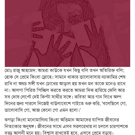
মোঃ রাজু আহমেদ: আমরা কাউকে যখন কিছু বলি তখন অতিরিক্ত বলি;
হোক সে প্রেমে কিংবা দ্রোহে। সামনে থাকার ভালোবাসায় ন্যাকামির শেষ
রাখি না অথচ সঙ্গী যখন চোখের আড়াল হয় তখন মন তাকে মনেও রাখে
না। আলগা পিরিত পিচ্ছিল করতে করতে আমরা দিক হারিয়ে ফেলি আর
সব দোষ লেপ্টে দেই কিপ্টা সাথীর সঙ্গে। কবিতা আর গান লিখে অল্প
দিনের জন্য পারলে নিজেই বাউলাবেশে গাইতে শুরু করি, ‘বলেছিলে গো,
ভালোবাসি গো, আজ কেনো গো এমন হলো।’
ঝগড়া কিংবা মনোমালিন্য কিংবা অভিমান আমাদের যাপিত জীবনের
নিত্যাকার অনুষঙ্গ। জীবনের সাথে এসব সরলরেখায় না চললে চারপাশকে
বড্ড আলুনী মনে হয়। বিশ্বাস রাখতেই হবে, এসবে প্রেমে বড়ায়।