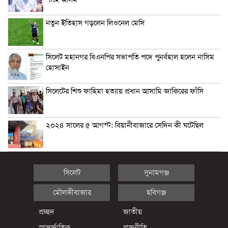
নতুন ইতিহাস গড়লেন লিওনেল মেসি
সিলেট মহানগর বিএনপির সভাপতি পদে পুনর্বহাল হলেন নাসিম
হোসাইন
সিলেটের শিশু ফাহিমা হত্যায় প্রধান আসামি জাকিরের ফাঁসি
২০২৪ সালের ৫ আগস্ট: বিয়ানীবাজারে সেদিন কী ঘটেছিল
সিলেট
সুনামগঞ্জ
মৌলভীবাজার
হবিগঞ্জ
প্রচ্ছদ
জাতীয়
আন্তর্জাতিক
রাজনীতি