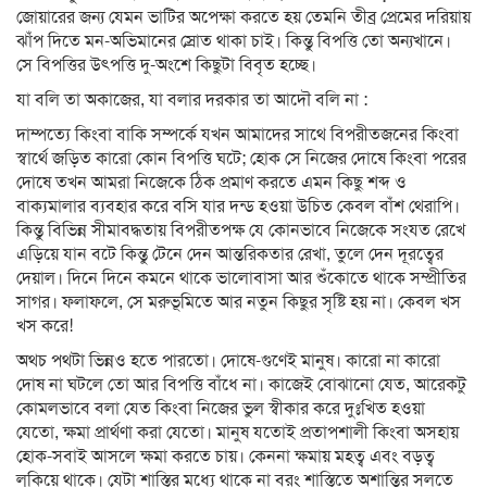
জোয়ারের জন্য যেমন ভাটির অপেক্ষা করতে হয় তেমনি তীব্র প্রেমের দরিয়ায়
ঝাঁপ দিতে মন-অভিমানের স্রোত থাকা চাই। কিন্তু বিপত্তি তো অন্যখানে।
সে বিপত্তির উৎপত্তি দু-অংশে কিছুটা বিবৃত হচ্ছে।
যা বলি তা অকাজের, যা বলার দরকার তা আদৌ বলি না :
দাম্পত্যে কিংবা বাকি সম্পর্কে যখন আমাদের সাথে বিপরীতজনের কিংবা
স্বার্থে জড়িত কারো কোন বিপত্তি ঘটে; হোক সে নিজের দোষে কিংবা পরের
দোষে তখন আমরা নিজেকে ঠিক প্রমাণ করতে এমন কিছু শব্দ ও
বাক্যমালার ব্যবহার করে বসি যার দন্ড হওয়া উচিত কেবল বাঁশ থেরাপি।
কিন্তু বিভিন্ন সীমাবদ্ধতায় বিপরীতপক্ষ যে কোনভাবে নিজেকে সংযত রেখে
এড়িয়ে যান বটে কিন্তু টেনে দেন আন্তরিকতার রেখা, তুলে দেন দূরত্বের
দেয়াল। দিনে দিনে কমনে থাকে ভালোবাসা আর শুঁকোতে থাকে সম্প্রীতির
সাগর। ফলাফলে, সে মরুভূমিতে আর নতুন কিছুর সৃষ্টি হয় না। কেবল খস
খস করে!
অথচ পথটা ভিন্নও হতে পারতো। দোষে-গুণেই মানুষ। কারো না কারো
দোষ না ঘটলে তো আর বিপত্তি বাঁধে না। কাজেই বোঝানো যেত, আরেকটু
কোমলভাবে বলা যেত কিংবা নিজের ভুল স্বীকার করে দুঃখিত হওয়া
যেতো, ক্ষমা প্রার্থণা করা যেতো। মানুষ যতোই প্রতাপশালী কিংবা অসহায়
হোক-সবাই আসলে ক্ষমা করতে চায়। কেননা ক্ষমায় মহত্ব এবং বড়ত্ব
লুকিয়ে থাকে। যেটা শাস্তির মধ্যে থাকে না বরং শাস্তিতে অশান্তির সলতে