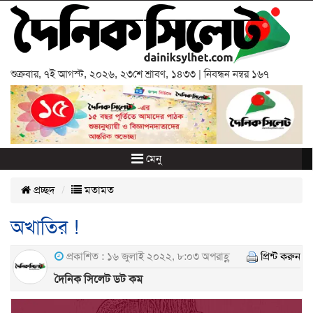
শুক্রবার
,
৭ই আগস্ট, ২০২৬
,
২৩শে শ্রাবণ, ১৪৩৩
| নিবন্ধন নম্বর ১৬৭
মেনু
প্রচ্ছদ
মতামত
অখাতির !
প্রকাশিত : ১৬ জুলাই ২০২২, ৮:০৩ অপরাহ্ণ
প্রিন্ট করুন
দৈনিক সিলেট ডট কম