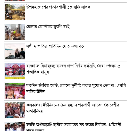
উপমহাদেশের প্রভাবশালী ১০ সুফি সাধক
রোলার কোস্টারে মুরগি ফ্রাই
সুখী দম্পতিরা প্রতিদিন যে ৫ কথা বলে
বারহালে বিনামূল্যে রক্তের গ্রুপ নির্ণয় কর্মসূচি, সেবা পেলেন ৫
শতাধিক মানুষ
যতদিন জীবিত আছি, কোনো দুর্নীতি করার সুযোগ দেব না: এমপি
নাসির উদ্দিন
কলকলিয়া ইউনিয়নের চেয়ারম্যান পদপ্রার্থী জাবেদ কোরেশীর
মতবিনিময়
চলতি অর্থবছরেই স্থানীয় সরকারের সব স্তরের নির্বাচন: প্রতিমন্ত্রী
শাহে আলম