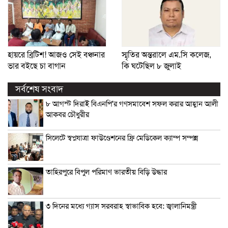
হায়রে ব্রিটিশ! আজও সেই বঞ্চনার
স্মৃতির অন্তরালে এম.সি কলেজ,
ভার বইছে চা বাগান
কি ঘটেছিল ৮ জুলাই
সর্বশেষ সংবাদ
৮ আগস্ট দিরাই বিএনপি’র গণসমাবেশ সফল করার আহ্বান আলী
আকবর চৌধুরীর
সিলেটে স্বপ্নযাত্রা ফাউণ্ডেশনের ফ্রি মেডিকেল ক্যাম্প সম্পন্ন
তাহিরপুরে বিপুল পরিমাণ ভারতীয় বিড়ি উদ্ধার
৩ দিনের মধ্যে গ্যাস সরবরাহ স্বাভাবিক হবে: জ্বালানিমন্ত্রী