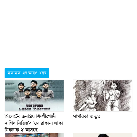
মতামত এর আরও খবর
সিলেটের জনপ্রিয় শিল্পীগোষ্ঠী
সাগরিকা ও ভূত
নাশিদ সিরিজ’র ‘ওয়ারাফানা লাকা
যিকরাক-২’ আসছে