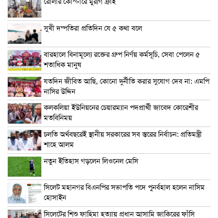
রোলার কোস্টারে মুরগি ফ্রাই
সুখী দম্পতিরা প্রতিদিন যে ৫ কথা বলে
বারহালে বিনামূল্যে রক্তের গ্রুপ নির্ণয় কর্মসূচি, সেবা পেলেন ৫
শতাধিক মানুষ
যতদিন জীবিত আছি, কোনো দুর্নীতি করার সুযোগ দেব না: এমপি
নাসির উদ্দিন
কলকলিয়া ইউনিয়নের চেয়ারম্যান পদপ্রার্থী জাবেদ কোরেশীর
মতবিনিময়
চলতি অর্থবছরেই স্থানীয় সরকারের সব স্তরের নির্বাচন: প্রতিমন্ত্রী
শাহে আলম
নতুন ইতিহাস গড়লেন লিওনেল মেসি
সিলেট মহানগর বিএনপির সভাপতি পদে পুনর্বহাল হলেন নাসিম
হোসাইন
সিলেটের শিশু ফাহিমা হত্যায় প্রধান আসামি জাকিরের ফাঁসি