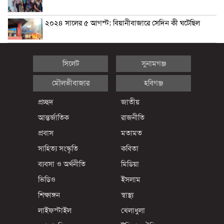
২০২৪ সালের ৫ আগস্ট: বিয়ানীবাজারে সেদিন কী ঘটেছিল
সিলেট
সুনামগঞ্জ
মৌলভীবাজার
হবিগঞ্জ
প্রচ্ছদ
জাতীয়
আন্তর্জাতিক
রাজনীতি
প্রবাস
মতামত
সাহিত্য সংস্কৃতি
কবিতা
ব্যবসা ও অর্থনীতি
মিডিয়া
ভিডিও
ইসলাম
শিক্ষাঙ্গন
স্বাস্থ্য
লাইফস্টাইল
খেলাধুলা