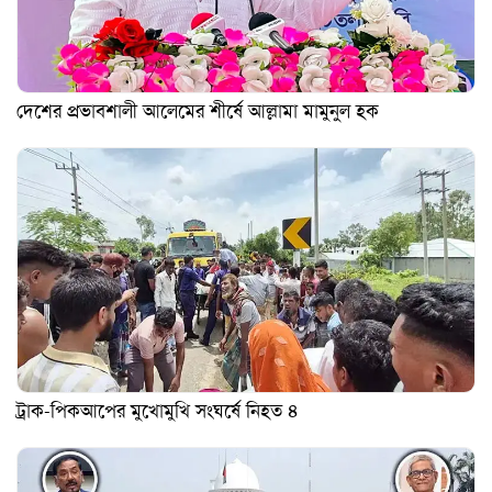
দেশের প্রভাবশালী আলেমের শীর্ষে আল্লামা মামুনুল হক
ট্রাক-পিকআপের মুখোমুখি সংঘর্ষে নিহত ৪