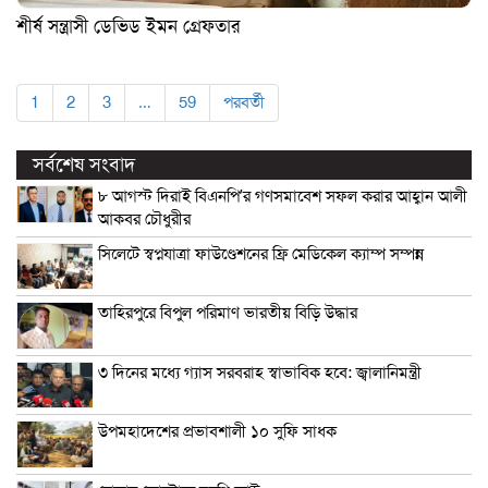
শীর্ষ সন্ত্রাসী ডেভিড ইমন গ্রেফতার
1
2
3
…
59
পরবর্তী
সর্বশেষ সংবাদ
৮ আগস্ট দিরাই বিএনপি’র গণসমাবেশ সফল করার আহ্বান আলী
আকবর চৌধুরীর
সিলেটে স্বপ্নযাত্রা ফাউণ্ডেশনের ফ্রি মেডিকেল ক্যাম্প সম্পন্ন
তাহিরপুরে বিপুল পরিমাণ ভারতীয় বিড়ি উদ্ধার
৩ দিনের মধ্যে গ্যাস সরবরাহ স্বাভাবিক হবে: জ্বালানিমন্ত্রী
উপমহাদেশের প্রভাবশালী ১০ সুফি সাধক