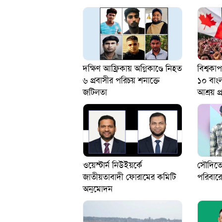
দক্ষিণ আফ্রিকায় অগ্নিকাণ্ডে নিহত
বিশ্বকা
৬ প্রবাসীর পরিচয় শনাক্তে
১০ বাং
জটিলতা
আশ্রয় প্র
ওয়েস্টার্ন নিউইয়র্কে
সৌদিতে
জাতীয়তাবাদী ফোরামের কমিটি
পরিবার
অনুমোদন