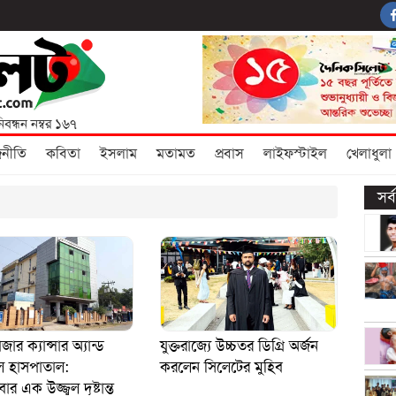
িবন্ধন নম্বর ১৬৭
জনীতি
কবিতা
ইসলাম
মতামত
প্রবাস
লাইফস্টাইল
খেলাধুলা
সর
াজার ক্যান্সার অ্যান্ড
যুক্তরাজ্যে উচ্চতর ডিগ্রি অর্জন
ল হাসপাতাল:
করলেন সিলেটের মুহিব
র এক উজ্জ্বল দৃষ্টান্ত