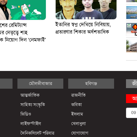
ইতালির স্বপ্ন দেখিয়ে লিবিয়ায়,
ের রেমিট্যান্স
প্রতারণার শিকার অর্ধশতাধিক
মের নেতৃত্বে শাহ
ে নিয়োগ দিল ‘লেমফাই’
জ
মৌলভীবাজার
হবিগঞ্জ
আন্তর্জাতিক
রাজনীতি
আ
সাহিত্য সংস্কৃতি
কবিতা
ভিডিও
ইসলাম
লাইফস্টাইল
খেলাধুলা
দৈনিকসিলেট পরিবার
যোগাযোগ