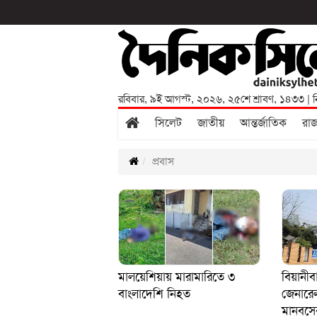
রবিবার
,
৯ই আগস্ট, ২০২৬
,
২৫শে শ্রাবণ, ১৪৩৩
| ন
সিলেট
জাতীয়
আন্তর্জাতিক
রা
প্রবাস
মালয়েশিয়ায় মারামারিতে ৩
বিয়ানীব
বাংলাদেশি নিহত
জেনারে
মানবসেবা