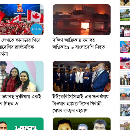
প দেখতে কানাডায় গিয়ে
দক্ষিণ আফ্রিকায় ভয়াবহ
লাদেশির রাজনৈতিক
অগ্নিকাণ্ডে ৬ বাংলাদেশি নিহত
ার্থনা
 ভয়াবহ দুর্ঘটনায় একই
ইউকেবিসিসিআই-এর সংবর্ধনায়
ের নিহত ৩
টাওয়ার হ্যামলেটসের নির্বাহী
মেয়র লুৎফুর রহমান