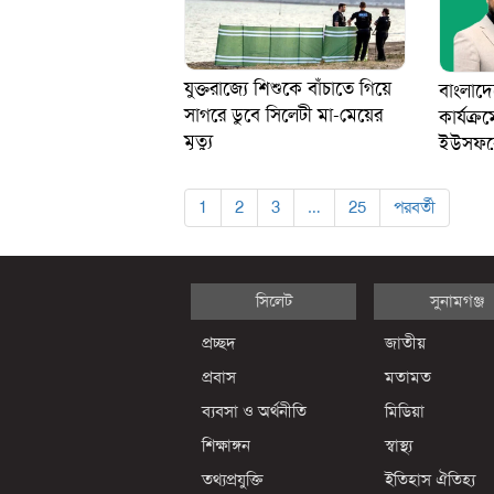
যুক্তরাজ্যে শিশুকে বাঁচাতে গিয়ে
বাংলাদেশ
সাগরে ডুবে সিলেটী মা-মেয়ের
কার্যক্র
মৃত্যু
ইউসুফক
1
2
3
…
25
পরবর্তী
সিলেট
সুনামগঞ্জ
প্রচ্ছদ
জাতীয়
প্রবাস
মতামত
ব্যবসা ও অর্থনীতি
মিডিয়া
শিক্ষাঙ্গন
স্বাস্থ্য
তথ্যপ্রযুক্তি
ইতিহাস ঐতিহ্য