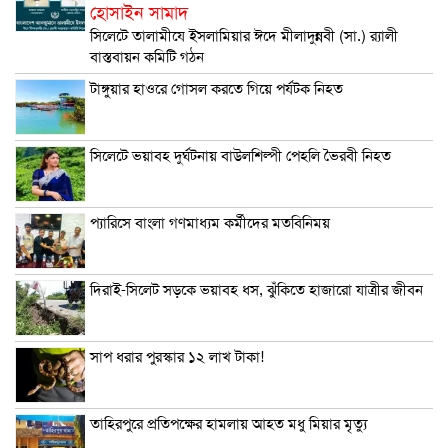
হোসাইন সামাদ
সিলেটে তালামীযে ইসলামিয়ার ঈদে মীলাদুন্নবী (সা.) র‌্যালী
বাস্তবায়ন কমিটি গঠন
টাঙ্গুয়ার হাওরে গোসল করতে গিয়ে পর্যটক নিহত
সিলেটে ভয়াবহ দুর্ঘটনায় বাউলশিল্পী পেহলি ভৈরবী নিহত
প্যারিসে বাংলা গণমাধ্যম কর্মীদের মতবিনিময়
দিরাই-সিলেট সড়কে ভয়াবহ ধস, ঝুঁকিতে হাজারো যাত্রীর জীবন
সাপ ধরার পুরস্কার ১২ লাখ টাকা!
তাহিরপুরে প্রতিপক্ষের হামলায় আহত মধু মিয়ার মৃত্যু