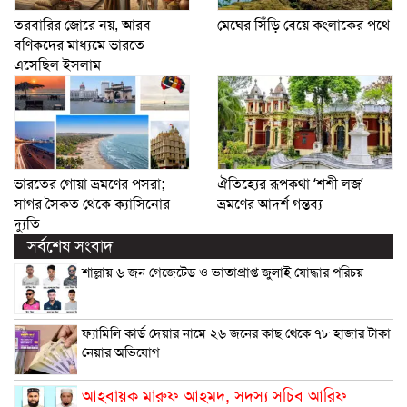
তরবারির জোরে নয়, আরব
মেঘের সিঁড়ি বেয়ে কংলাকের পথে
বণিকদের মাধ্যমে ভারতে
এসেছিল ইসলাম
ভারতের গোয়া ভ্রমণের পসরা;
ঐতিহ্যের রূপকথা ‘শশী লজ’
সাগর সৈকত থেকে ক্যাসিনোর
ভ্রমণের আদর্শ গন্তব্য
দ্যুতি
সর্বশেষ সংবাদ
শাল্লায় ৬ জন গেজেটেড ও ভাতাপ্রাপ্ত জুলাই যোদ্ধার পরিচয়
ফ্যামিলি কার্ড দেয়ার নামে ২৬ জনের কাছ থেকে ৭৮ হাজার টাকা
নেয়ার অভিযোগ
আহবায়ক মারুফ আহমদ, সদস্য সচিব আরিফ