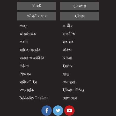
সিলেট
সুনামগঞ্জ
মৌলভীবাজার
হবিগঞ্জ
প্রচ্ছদ
জাতীয়
আন্তর্জাতিক
রাজনীতি
প্রবাস
মতামত
সাহিত্য সংস্কৃতি
কবিতা
ব্যবসা ও অর্থনীতি
মিডিয়া
ভিডিও
ইসলাম
শিক্ষাঙ্গন
স্বাস্থ্য
লাইফস্টাইল
খেলাধুলা
তথ্যপ্রযুক্তি
ইতিহাস ঐতিহ্য
দৈনিকসিলেট পরিবার
যোগাযোগ