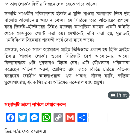
‘পাতাল লোক’র দ্বিতীয় সিজনে দেখা যেতে পারে তাকে।
সম্প্রতি শাওকীর পরিচালনায় হইচই-এ মুক্তি পাওয়া ‘কারাগার’ দিয়ে দুই
বাংলায় আলোচনায় আসেন চঞ্চল। সে সিরিজে তার অভিনয়ের প্রশংসা
করে ডিজনি+হটস্টারের সিইও হুজেফা কাপাডিয়া নামের একটি আইডি
থেকে ফেসবুকে পোস্ট করা হয়। সেখানেই দাবি করা হয়, মুন্নাভাই
এমবিবিএস সিনেমার পরবর্তী পর্বে দেখা যাবে তাকে৷
প্রসঙ্গত, ২০২০ সালে অ্যামাজন প্রাইম ভিডিওতে প্রকাশ হয় হিন্দি ক্রাইম
থ্রিলার ‘পাতাল লোক’। ওয়েব সিরিজটি বেশ আলোচনায় আসে।
ফিল্মফেয়ারে ৮টি পুরস্কারও জিতে নেয়। এটি যৌথভাবে পরিচালনা
করেছেন অভিনাশ অরুণ, প্রোসিত রায়৷ এতে বিভিন্ন চরিত্রে অভিনয়
করেছেন জয়দীপ আহলাওয়াত, গুল পানাগ, নীরজ কাবি, স্বস্তিকা
মুখোপাধ্যায়, শ্বরক সিং এবং অভিষেক বন্দ্যোপাধ্যায় প্রমুখ।
🖨 Print
সংবাদটি ভালো লাগলে শেয়ার করুন
Facebook
Twitter
Messenger
WhatsApp
Copy
Gmail
Share
Link
ডিএস/এফআর/এসএ