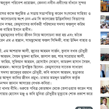
অনুকূল পরিবেশ প্রয়োজন, কেননা-নবীন-প্রবীণের বাঁধনে সুন্দর
 আসর কক্ষে অনুষ্ঠিত এ সভায় সভাপতিত্ব করেন সংসদের সাহিত্য ও
। আলোচনায় অংশ নেন-এম সি কলেজের উদ্ভিদবিদ্যা বিভাগের
মান লস্কর, কেমুসাসের কার্যকরী পরিষদের সদস্য ফজলুল করিম
চক বাছিত ইবনে হাবীব।
 মুহাম্মদের বর্ণাঢ্য জীবন নিয়ে আলোচনা করা হয় এবং তাঁকে
এম এ হান্নান, সামছুদ্দোহা ফজল সিদ্দিকী, বাহা উদ্দিন বাহার ও
রী, এম আশরাফ আলী, জুবের আহমদ সার্জন, কুবাদ বখত চৌধুরী
েদ আহমদ, সৈয়দ মুক্তদা হামিদ, জালাল জয়, শাহ সরোয়ার আলী,
মদ ফাহিম, সুফিয়ান আহমদ, হোসাইন সোহাগ, কামরুল হাসান সৈয়দ,
 আহমদ। আসরে উপস্থিত ছিলেন- কেমুসাসের সাবেক সাধারণ
 সদস্য জাহেদুর রহমান চৌধুরী, কবি কামাল আহমদ, ছড়াকার
ব্দুল কাদির জীবন প্রমুখ। ঢাকার তমদ্দুন মজলিস কর্তৃক
 অভিনন্দন জানান আসরের লেখক-কবিরা।
মা খানম বীথি। শুরুতে পবিত্র কোরআন থেকে তেলাওয়াত করেন শাহ
য়ার হোসেন মঞ্জু ও কবি মুনিরা চৌধুরীর মৃত্যুতে শোক প্রকাশ করে