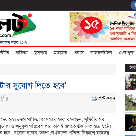
নিবন্ধন নম্বর ১৬৭
জনীতি
কবিতা
ইসলাম
মতামত
প্রবাস
লাইফস্টাইল
খেলাধুলা
সর
টার সুযোগ দিতে হবে’
্বাহ্ণ
প্রিন্ট করুন
ংসদের ১০১৮তম সাহিত্য আসরে বক্তারা বলেছেন, পৃথিবীর সব
া সুযোগ ও অনুকূল পরিবেশ পায় তারাই জগতে উদ্ভাসিত হয়ে ওঠে।
ে হবে। বক্তারা বলেন, তরুণ লেখকদের প্রতিভা বিকাশে বড়দের