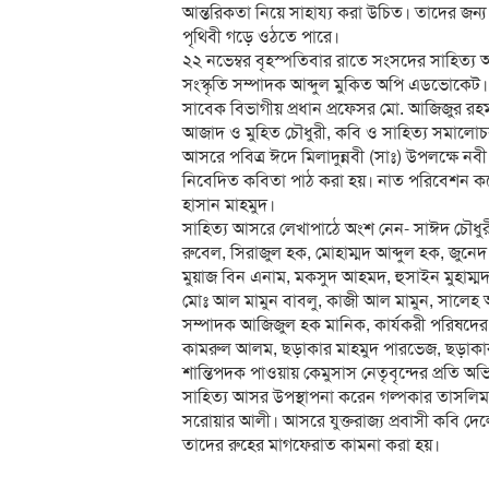
আন্তরিকতা নিয়ে সাহায্য করা উচিত। তাদের জন্য 
পৃথিবী গড়ে ওঠতে পারে।
২২ নভেম্বর বৃহস্পতিবার রাতে সংসদের সাহিত্য
সংস্কৃতি সম্পাদক আব্দুল মুকিত অপি এডভোকেট
সাবেক বিভাগীয় প্রধান প্রফেসর মো. আজিজুর রহ
আজাদ ও মুহিত চৌধুরী, কবি ও সাহিত্য সমালো
আসরে পবিত্র ঈদে মিলাদুন্নবী (সাঃ) উপলক্ষে নবী
নিবেদিত কবিতা পাঠ করা হয়। নাত পরিবেশন করেন 
হাসান মাহমুদ।
সাহিত্য আসরে লেখাপাঠে অংশ নেন- সাঈদ চৌধু
রুবেল, সিরাজুল হক, মোহাম্মদ আব্দুল হক, জুন
মুয়াজ বিন এনাম, মকসুদ আহমদ, হুসাইন মুহাম্
মোঃ আল মামুন বাবলু, কাজী আল মামুন, সালেহ
সম্পাদক আজিজুল হক মানিক, কার্যকরী পরিষদের
কামরুল আলম, ছড়াকার মাহমুদ পারভেজ, ছড়াকার আ
শান্তিপদক পাওয়ায় কেমুসাস নেতৃবৃন্দের প্রতি
সাহিত্য আসর উপস্থাপনা করেন গল্পকার তাসলি
সরোয়ার আলী। আসরে যুক্তরাজ্য প্রবাসী কবি দেলো
তাদের রুহের মাগফেরাত কামনা করা হয়।