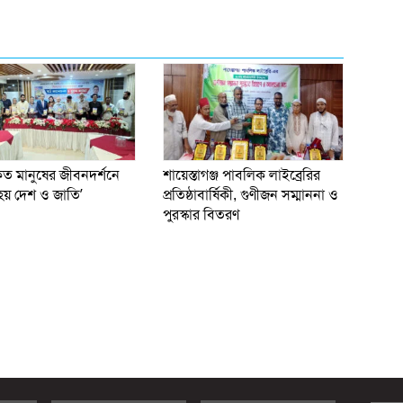
 মানুষের জীবনদর্শনে
​শায়েস্তাগঞ্জ পাবলিক লাইব্রেরির
য় দেশ ও জাতি’
প্রতিষ্ঠাবার্ষিকী, গুণীজন সম্মাননা ও
পুরস্কার বিতরণ