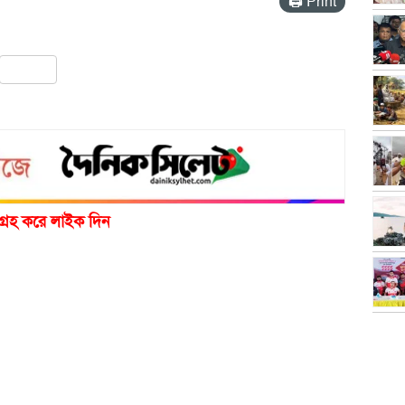
🖨 Print
pp
ail
Share
গ্রহ করে লাইক দিন