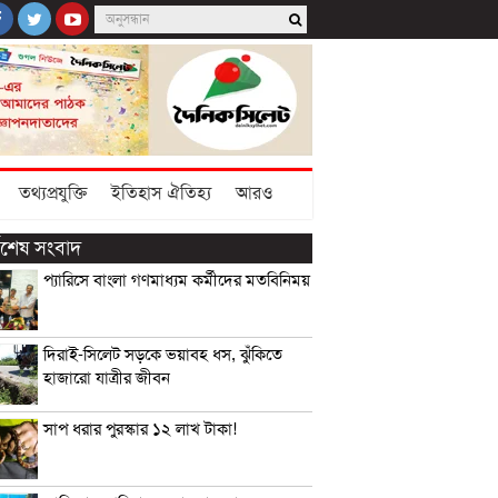
তথ্যপ্রযুক্তি
ইতিহাস ঐতিহ্য
আরও
্বশেষ সংবাদ
প্যারিসে বাংলা গণমাধ্যম কর্মীদের মতবিনিময়
দিরাই-সিলেট সড়কে ভয়াবহ ধস, ঝুঁকিতে
হাজারো যাত্রীর জীবন
সাপ ধরার পুরস্কার ১২ লাখ টাকা!