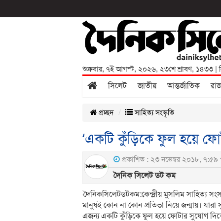
শুক্রবার
,
৭ই আগস্ট, ২০২৬
,
২৩শে শ্রাবণ, ১৪৩৩
| 
সিলেট
জাতীয়
আন্তর্জাতিক
রা
প্রচ্ছদ
সাহিত্য সংস্কৃতি
‘একটি কুঁড়িকে ফুল হয়ে ফো
প্রকাশিত : ২৩ নভেম্বর ২০১৮, ৭:৫৯ পূর
দৈনিক সিলেট ডট কম
দৈনিকসিলেটডটকম:কেন্দ্রীয় মুসলিম সাহিত্য স
মানুষই কোন না কোন প্রতিভা নিয়ে জন্মায়। যার
এজন্য একটি কুঁড়িকে ফুল হয়ে ফোটার সুযোগ দিত