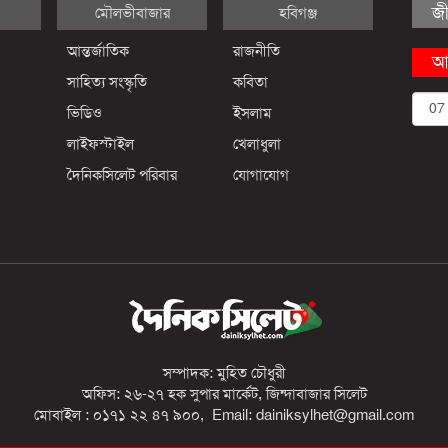
জ
মৌলভীবাজার
হবিগঞ্জ
আন্তর্জাতিক
রাজনীতি
আ
সাহিত্য সংস্কৃতি
কবিতা
ভিডিও
ইসলাম
লাইফস্টাইল
খেলাধুলা
দৈনিকসিলেট পরিবার
যোগাযোগ
সম্পাদক: মুহিত চৌধুরী
অফিস: ২৬-২৭ হক সুপার মার্কেট, জিন্দাবাজার সিলেট
মোবাইল : ০১৭১ ২২ ৪৭ ৯০০, Email: dainiksylhet@gmail.com