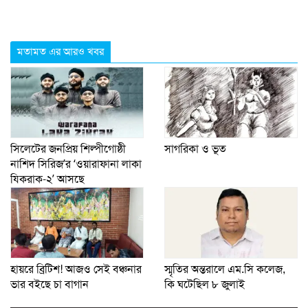
মতামত এর আরও খবর
সিলেটের জনপ্রিয় শিল্পীগোষ্ঠী
সাগরিকা ও ভূত
নাশিদ সিরিজ’র ‘ওয়ারাফানা লাকা
যিকরাক-২’ আসছে
হায়রে ব্রিটিশ! আজও সেই বঞ্চনার
স্মৃতির অন্তরালে এম.সি কলেজ,
ভার বইছে চা বাগান
কি ঘটেছিল ৮ জুলাই