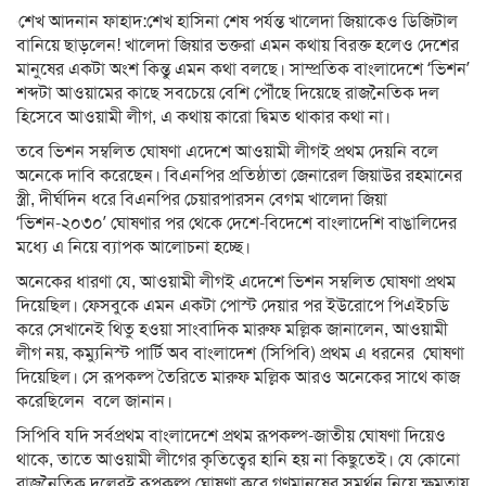
শেখ আদনান ফাহাদ:শেখ হাসিনা শেষ পর্যন্ত খালেদা জিয়াকেও ডিজিটাল
বানিয়ে ছাড়লেন! খালেদা জিয়ার ভক্তরা এমন কথায় বিরক্ত হলেও দেশের
মানুষের একটা অংশ কিন্তু এমন কথা বলছে। সাম্প্রতিক বাংলাদেশে ‘ভিশন’
শব্দটা আওয়ামের কাছে সবচেয়ে বেশি পৌঁছে দিয়েছে রাজনৈতিক দল
হিসেবে আওয়ামী লীগ, এ কথায় কারো দ্বিমত থাকার কথা না।
তবে ভিশন সম্বলিত ঘোষণা এদেশে আওয়ামী লীগই প্রথম দেয়নি বলে
অনেকে দাবি করেছেন। বিএনপির প্রতিষ্ঠাতা জেনারেল জিয়াউর রহমানের
স্ত্রী, দীর্ঘদিন ধরে বিএনপির চেয়ারপারসন বেগম খালেদা জিয়া
‘ভিশন-২০৩০’ ঘোষণার পর থেকে দেশে-বিদেশে বাংলাদেশি বাঙালিদের
মধ্যে এ নিয়ে ব্যাপক আলোচনা হচ্ছে।
অনেকের ধারণা যে, আওয়ামী লীগই এদেশে ভিশন সম্বলিত ঘোষণা প্রথম
দিয়েছিল। ফেসবুকে এমন একটা পোস্ট দেয়ার পর ইউরোপে পিএইচডি
করে সেখানেই থিতু হওয়া সাংবাদিক মারুফ মল্লিক জানালেন, আওয়ামী
লীগ নয়, কম্যুনিস্ট পার্টি অব বাংলাদেশ (সিপিবি) প্রথম এ ধরনের ঘোষণা
দিয়েছিল। সে রূপকল্প তৈরিতে মারুফ মল্লিক আরও অনেকের সাথে কাজ
করেছিলেন বলে জানান।
সিপিবি যদি সর্বপ্রথম বাংলাদেশে প্রথম রূপকল্প-জাতীয় ঘোষণা দিয়েও
থাকে, তাতে আওয়ামী লীগের কৃতিত্বের হানি হয় না কিছুতেই। যে কোনো
রাজনৈতিক দলেরই রূপকল্প ঘোষণা করে গণমানুষের সমর্থন নিয়ে ক্ষমতায়