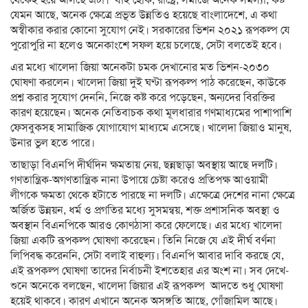
যেমন আছে, অনেক ক্ষেত্রে প্রভূত উন্নতিও হয়েছে বাংলাদেশে, এ কথা
অস্বীকার করার কোনো সুযোগ নেই। সরকারের ভিশন ২০২১ রূপকল্প যে
পুরোপুরি না হলেও অনেকাংশে সফল হয়ে চলেছে, সেটা বলতেই হবে।
এর মধ্যে খালেদা জিয়া অনেকটা চমক দেখানোর মত ভিশন-২০৩০
ঘোষণা করলেন। খালেদা জিয়া দুই ঘণ্টা রূপকল্প পাঠ করেছেন, কাউকে
প্রশ্ন করার সুযোগ দেননি, নিজে কষ্ট করে পড়েছেন, অন্যদের বিরক্তির
কারণ হয়েছেন। অনেক নেতিবাচক কথা মূলধারার গণমাধ্যমের পাশাপাশি
ফেসবুকসহ সামাজিক যোগাযোগ মাধ্যমে এসেছে। খালেদা জিয়াও মানুষ,
উনার ভুল হতে পারে।
তাছাড়া বিএনপি দীর্ঘদিন ক্ষমতায় নেয়, ছন্নছাড়া অবস্থায় আছে দলটি।
গণতান্ত্রিক-অগণতান্ত্রিক নানা উপায়ে চেষ্টা করেও প্রতিপক্ষ আওয়ামী
লীগকে ক্ষমতা থেকে হটাতে পারছে না দলটি। এক্ষেত্রে দেশের নানা ক্ষেত্রে
অর্জিত উন্নয়ন, ধর্ম ও প্রগতির মধ্যে সুসমন্বয়, শক্ত প্রশাসনিক অবস্থা ও
অবস্থান বিএনপিকে আরও কোণঠাসা করে ফেলেছে। এর মধ্যে খালেদা
জিয়া একটি রূপকল্প ঘোষণা করেছেন। তিনি নিজে যে এই দীর্ঘ বর্ণনা
লিপিবদ্ধ করেননি, সেটা বলাই বাহুল্য। বিএনপি আবার দাবি করছে যে,
এই রূপকল্প ঘোষণা তাদের নির্বাচনী ইশতেহার এর অংশ না। সব দেখে-
শুনে অনেকে বলছেন, খালেদা জিয়ার এই রূপকল্প আদতে শুধু ঘোষণা
হয়েই থাকবে। কারণ এখানে অনেক অসঙ্গতি আছে, গোঁজামিল আছে।