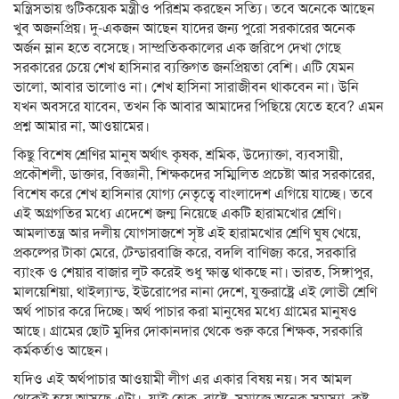
মন্ত্রিসভায় গুটিকয়েক মন্ত্রীও পরিশ্রম করছেন সত্যি। তবে অনেকে আছেন
খুব অজনপ্রিয়। দু-একজন আছেন যাদের জন্য পুরো সরকারের অনেক
অর্জন ম্লান হতে বসেছে। সাম্প্রতিককালের এক জরিপে দেখা গেছে
সরকারের চেয়ে শেখ হাসিনার ব্যক্তিগত জনপ্রিয়তা বেশি। এটি যেমন
ভালো, আবার ভালোও না। শেখ হাসিনা সারাজীবন থাকবেন না। উনি
যখন অবসরে যাবেন, তখন কি আবার আমাদের পিছিয়ে যেতে হবে? এমন
প্রশ্ন আমার না, আওয়ামের।
কিছু বিশেষ শ্রেণির মানুষ অর্থাৎ কৃষক, শ্রমিক, উদ্যোক্তা, ব্যবসায়ী,
প্রকৌশলী, ডাক্তার, বিজ্ঞানী, শিক্ষকদের সম্মিলিত প্রচেষ্টা আর সরকারের,
বিশেষ করে শেখ হাসিনার যোগ্য নেতৃত্বে বাংলাদেশ এগিয়ে যাচ্ছে। তবে
এই অগ্রগতির মধ্যে এদেশে জন্ম নিয়েছে একটি হারামখোর শ্রেণি।
আমলাতন্ত্র আর দলীয় যোগসাজশে সৃষ্ট এই হারামখোর শ্রেণি ঘুষ খেয়ে,
প্রকল্পের টাকা মেরে, টেন্ডারবাজি করে, বদলি বাণিজ্য করে, সরকারি
ব্যাংক ও শেয়ার বাজার লুট করেই শুধু ক্ষান্ত থাকছে না। ভারত, সিঙ্গাপুর,
মালয়েশিয়া, থাইল্যান্ড, ইউরোপের নানা দেশে, যুক্তরাষ্ট্রে এই লোভী শ্রেণি
অর্থ পাচার করে দিচ্ছে। অর্থ পাচার করা মানুষের মধ্যে গ্রামের মানুষও
আছে। গ্রামের ছোট মুদির দোকানদার থেকে শুরু করে শিক্ষক, সরকারি
কর্মকর্তাও আছেন।
যদিও এই অর্থপাচার আওয়ামী লীগ এর একার বিষয় নয়। সব আমল
থেকেই হয়ে আসছে এটা। যাই হোক, রাষ্ট্রে, সমাজে অনেক সমস্যা, কষ্ট