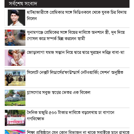
সর্বশেষ সংবাদ
হাটহাজারীতে প্রেমিকার সঙ্গে ভিডিওকলে থেকে যুবক চির বিদায়
নিলেন
সুনামগঞ্জে প্রেমিকের সঙ্গে বিয়ের দাবিতে অনশনে স্ত্রী, দুধ দিয়ে
গোসল করে সম্পর্ক ছিন্ন করলেন স্বামী
জোড়ালাগা যমজ সন্তান নিয়ে দ্বারে দ্বারে ঘুরছেন দরিদ্র বাবা-মা
সিলেটে নেক্সট লিডার্সের‘ফাউন্ডার্স নেটওয়ার্কিং সেশন’ অনুষ্ঠিত
গ্লাসগোর সবুজ স্বপ্নের ভেতর এক বিকেল
দৈনিক মজুরি ৫০০ টাকার দাবিতে বড়লেখায় চা বাগানে
গণবিক্ষোভ
শিক্ষা প্রতিষ্ঠানে যেন কোন বিভাজন না থাকে সবাইকে মনে রাখতে