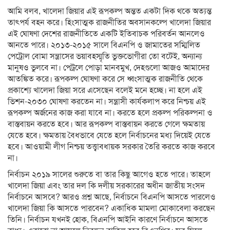
আমি বলব, খালেদা জিয়ার এই রূপকল্প অন্তত একটা দিক থকে অত্যন্ত
তাৎপর্য বহন করে। হিংসাত্মক রাজনীতির অবসানকল্পে খালেদা জিয়ার
এই ঘোষণা দেশের রাজনীতিতে একটি ইতিবাচক পরিবর্তন আনলেও
আনতে পারে। ২০১৩-২০১৫ সালে বিএনপি ও জামাতের সম্মিলিত
পেট্রোল বোমা সন্ত্রাসের ভয়াবহস্মৃতি ভুক্তভোগীরা তো বটেই, অন্যান্য
মানুষও ভুলবে না। পেট্রলে পোড়া মানবমুখ, দেহগুলো আজও আমাদের
আতঙ্কিত করে। রূপকল্প ঘোষণা করে সে ধ্বংসাত্মক রাজনীতি থেকে
প্রকাশ্যে খালেদা জিয়া সরে এসেছেন বলেই মনে হচ্ছে। না হলে এই
ভিশন-২০৩০ ঘোষণা করতেন না। সন্ত্রাসী কার্যকলাপ করে নিশ্চয় এই
রূপকল্প অর্জনের কাজ করা যাবে না। করতে হলে প্রকল্প পরিকল্পনা ও
বাস্তবায়ন করতে হবে। আর রূপকল্প বাস্তবায়ন করতে গেলে ক্ষমতায়
যেতে হবে। ক্ষমতায় বৈধভাবে যেতে হলে নির্বাচনের মধ্য দিয়েই যেতে
হবে। আওয়ামী লীগ নিশ্চয় তত্ত্বাবধায়ক সরকার তৈরি করতে কাজ করবে
না।
নির্বাচন ২০১৯ সালের শুরুতে বা তার কিছু আগেও হতে পারে। তাহলে
খালেদা জিয়া এবং তার দল কি দলীয় সরকারের অধীন জাতীয় সংসদ
নির্বাচনে আসবে? আরও প্রশ্ন আছে, নির্বাচনে বিএনপি আসতে পারলেও
খালেদা জিয়া কি আসতে পারবেন? একাধিক মামলা মোকাবেলা করছেন
তিনি। নির্বাচন যখনই হোক, বিএনপি আইনি কারণে নির্বাচনে আসতে