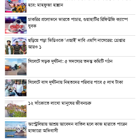
হবে: মাহফুজা হান্নান
চাকরির প্রলোভনে ভারতে পাচার, গুয়াহাটির রিফিউজি ক্যাম্পে
যুবক
ছড়িয়ে পড়া ভিডিওকে ‘এআই’ দাবি এমপি নাসেরের: গ্রেপ্তার
আরও ১
সিলেটে সড়ক দুর্ঘটনা: ৫ সদস্যের তদন্ত কমিটি গঠন
সিলেটে বাস দুর্ঘটনায় নিহতদের পরিবার পাবে ৫ লাখ টাকা
১২ সাঁকোতে লাখো মানুষের জীবনচক্র
অস্ট্রেলিয়ায় আশ্রয় আবেদন বাতিল হলে কাজ হারাতে পারেন
হাজারো অভিবাসী