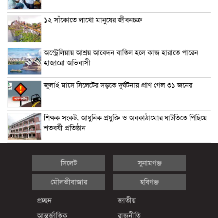
১২ সাঁকোতে লাখো মানুষের জীবনচক্র
অস্ট্রেলিয়ায় আশ্রয় আবেদন বাতিল হলে কাজ হারাতে পারেন
হাজারো অভিবাসী
জুলাই মাসে সিলেটের সড়কে দুর্ঘটনায় প্রাণ গেল ৩১ জনের
শিক্ষক সংকট, আধুনিক প্রযুক্তি ও অবকাঠামোর ঘাটতিতে পিছিয়ে
শতবর্ষী প্রতিষ্ঠান
সিলেট
সুনামগঞ্জ
মৌলভীবাজার
হবিগঞ্জ
প্রচ্ছদ
জাতীয়
আন্তর্জাতিক
রাজনীতি