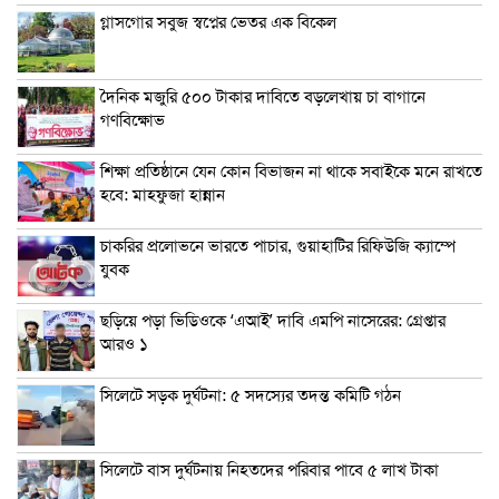
গ্লাসগোর সবুজ স্বপ্নের ভেতর এক বিকেল
দৈনিক মজুরি ৫০০ টাকার দাবিতে বড়লেখায় চা বাগানে
গণবিক্ষোভ
শিক্ষা প্রতিষ্ঠানে যেন কোন বিভাজন না থাকে সবাইকে মনে রাখতে
হবে: মাহফুজা হান্নান
চাকরির প্রলোভনে ভারতে পাচার, গুয়াহাটির রিফিউজি ক্যাম্পে
যুবক
ছড়িয়ে পড়া ভিডিওকে ‘এআই’ দাবি এমপি নাসেরের: গ্রেপ্তার
আরও ১
সিলেটে সড়ক দুর্ঘটনা: ৫ সদস্যের তদন্ত কমিটি গঠন
সিলেটে বাস দুর্ঘটনায় নিহতদের পরিবার পাবে ৫ লাখ টাকা