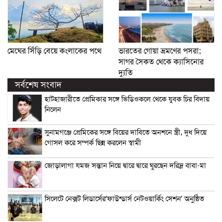
মেঘের সিঁড়ি বেয়ে কংলাকের পথে
ভারতের গোয়া ভ্রমণের পসরা;
সাগর সৈকত থেকে ক্যাসিনোর
দ্যুতি
সর্বশেষ সংবাদ
হাটহাজারীতে প্রেমিকার সঙ্গে ভিডিওকলে থেকে যুবক চির বিদায়
নিলেন
সুনামগঞ্জে প্রেমিকের সঙ্গে বিয়ের দাবিতে অনশনে স্ত্রী, দুধ দিয়ে
গোসল করে সম্পর্ক ছিন্ন করলেন স্বামী
জোড়ালাগা যমজ সন্তান নিয়ে দ্বারে দ্বারে ঘুরছেন দরিদ্র বাবা-মা
সিলেটে নেক্সট লিডার্সের‘ফাউন্ডার্স নেটওয়ার্কিং সেশন’ অনুষ্ঠিত