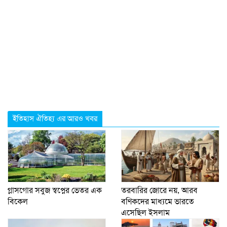
ইতিহাস ঐতিহ্য এর আরও খবর
গ্লাসগোর সবুজ স্বপ্নের ভেতর এক
তরবারির জোরে নয়, আরব
বিকেল
বণিকদের মাধ্যমে ভারতে
এসেছিল ইসলাম