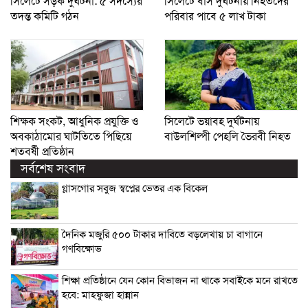
সিলেটে সড়ক দুর্ঘটনা: ৫ সদস্যের
সিলেটে বাস দুর্ঘটনায় নিহতদের
তদন্ত কমিটি গঠন
পরিবার পাবে ৫ লাখ টাকা
শিক্ষক সংকট, আধুনিক প্রযুক্তি ও
সিলেটে ভয়াবহ দুর্ঘটনায়
অবকাঠামোর ঘাটতিতে পিছিয়ে
বাউলশিল্পী পেহলি ভৈরবী নিহত
শতবর্ষী প্রতিষ্ঠান
সর্বশেষ সংবাদ
গ্লাসগোর সবুজ স্বপ্নের ভেতর এক বিকেল
দৈনিক মজুরি ৫০০ টাকার দাবিতে বড়লেখায় চা বাগানে
গণবিক্ষোভ
শিক্ষা প্রতিষ্ঠানে যেন কোন বিভাজন না থাকে সবাইকে মনে রাখতে
হবে: মাহফুজা হান্নান