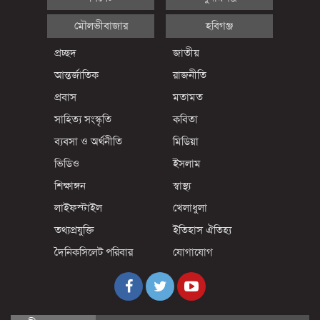
মৌলভীবাজার
হবিগঞ্জ
প্রচ্ছদ
জাতীয়
আন্তর্জাতিক
রাজনীতি
প্রবাস
মতামত
সাহিত্য সংস্কৃতি
কবিতা
ব্যবসা ও অর্থনীতি
মিডিয়া
ভিডিও
ইসলাম
শিক্ষাঙ্গন
স্বাস্থ্য
লাইফস্টাইল
খেলাধুলা
তথ্যপ্রযুক্তি
ইতিহাস ঐতিহ্য
দৈনিকসিলেট পরিবার
যোগাযোগ