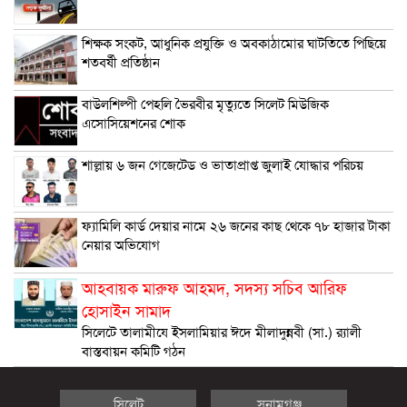
শিক্ষক সংকট, আধুনিক প্রযুক্তি ও অবকাঠামোর ঘাটতিতে পিছিয়ে
শতবর্ষী প্রতিষ্ঠান
বাউলশিল্পী পেহলি ভৈরবীর মৃত্যুতে সিলেট মিউজিক
এসোসিয়েশনের শোক
শাল্লায় ৬ জন গেজেটেড ও ভাতাপ্রাপ্ত জুলাই যোদ্ধার পরিচয়
ফ্যামিলি কার্ড দেয়ার নামে ২৬ জনের কাছ থেকে ৭৮ হাজার টাকা
নেয়ার অভিযোগ
আহবায়ক মারুফ আহমদ, সদস্য সচিব আরিফ
হোসাইন সামাদ
সিলেটে তালামীযে ইসলামিয়ার ঈদে মীলাদুন্নবী (সা.) র‌্যালী
বাস্তবায়ন কমিটি গঠন
সিলেট
সুনামগঞ্জ