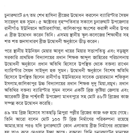
চুনারুঘাটে ৪৭ তম শেখ হাসিনা ব্রীজের উদ্বোধন করলেন ব্যাারিস্টার সৈয়দ
সায়েদুল হক সুমন। ৫ অক্টোবর বৃহস্পতিবার সকালে চুনারুঘাট উপজেলার
রানীগাঁও ইউনিয়নে আটারবাগিয়া, কালিকাপুর অংশের করাঙ্গী নদীর উপর
এ ব্রীজ উদ্বোধন করেন তিনি। এসময় স্থানীয় স্কুল-কলেজের শিক্ষার্থীর সহ
শত শত জনসাধারণ ব্রীজ উদ্বোধনী অনুষ্ঠানে ভীড় করেন।
পরে স্থানীয় ইউনিয়ন মেম্বার আবুল খয়ের মিয়ার সভাপতিত্ব এবং বড়জুস
সরকারি প্রাথমিক বিদ্যালয়ের প্রধান শিক্ষক আব্দুল জাহিরের পরিচালনায়
উদ্বোধনী অনুষ্ঠানে প্রধান অতিথি হিসেবে উপস্থিত থেকে বক্তব্য রাখেন
ব্যারিস্টার সৈয়দ সাইদুল হক সুমন। উদ্বোধনী অনুষ্ঠানে বিশেষ অতিথি
হিসেবে উপস্থিত ছিলেন রানীগাঁও ইউনিয়নের সাবেক চেয়ারম্যান শফিকুল
ইসলাম,কালিকাপুর উচ্চ বিদ্যালয়ের প্রধান শিক্ষক দুদু মিয়া,প্রমুখ। প্রধান
অতিথির বক্তব্য ব্যারিস্টার সুমন বলেন একটি ব্রিজ কুষ্টিয়া জেলায় এবং
আরেকটি ব্রীজ পার্শ্ববর্তী উপজেলা মাধবপুরে সহ মোট ৪৮টি ব্রিজের কাজ
সম্পন্ন করে উদ্বোধন করেছি।
৪৯ তম ব্রিজ হিসেবে সাতছড়ি ত্রিপুরা পল্লীর ব্রিজের কাজ শুরু হয়ে গেছে।
তিনি আরো বলেন মোট ১০০ টি ব্রিজ নির্মাণের পরিকল্পনা রয়েছে
আমার,তার পরও যদি চুনারুঘাটে কোন এলাকায় ব্রীজ নির্মাণের প্রয়োজন
হয় তাও করে দেওয়ার ইচ্ছা আছে। বক্তব্যে তিনি চুনারঘাটের মানুষের