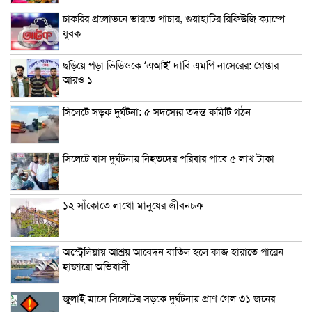
চাকরির প্রলোভনে ভারতে পাচার, গুয়াহাটির রিফিউজি ক্যাম্পে
যুবক
ছড়িয়ে পড়া ভিডিওকে ‘এআই’ দাবি এমপি নাসেরের: গ্রেপ্তার
আরও ১
সিলেটে সড়ক দুর্ঘটনা: ৫ সদস্যের তদন্ত কমিটি গঠন
সিলেটে বাস দুর্ঘটনায় নিহতদের পরিবার পাবে ৫ লাখ টাকা
১২ সাঁকোতে লাখো মানুষের জীবনচক্র
অস্ট্রেলিয়ায় আশ্রয় আবেদন বাতিল হলে কাজ হারাতে পারেন
হাজারো অভিবাসী
জুলাই মাসে সিলেটের সড়কে দুর্ঘটনায় প্রাণ গেল ৩১ জনের