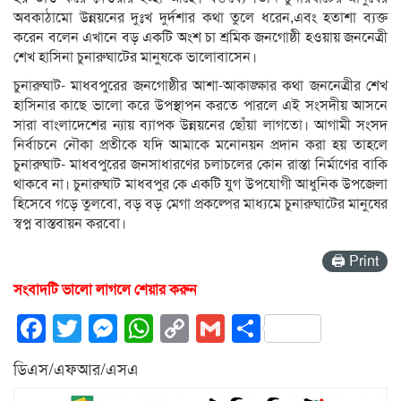
অবকাঠামো উন্নয়নের দুঃখ দুর্দশার কথা তুলে ধরেন,এবং হতাশা ব্যক্ত
করেন বলেন এখানে বড় একটি অংশ চা শ্রমিক জনগোষ্ঠী হওয়ায় জননেত্রী
শেখ হাসিনা চুনারুঘাটের মানুষকে ভালোবাসেন।
চুনারুঘাট- মাধবপুরের জনগোষ্ঠীর আশা-আকাঙ্ক্ষার কথা জননেত্রীর শেখ
হাসিনার কাছে ভালো করে উপস্থাপন করতে পারলে এই সংসদীয় আসনে
সারা বাংলাদেশের ন্যায় ব্যাপক উন্নয়নের ছোঁয়া লাগতো। আগামী সংসদ
নির্বাচনে নৌকা প্রতীকে যদি আমাকে মনোনয়ন প্রদান করা হয় তাহলে
চুনারুঘাট- মাধবপুরের জনসাধারণের চলাচলের কোন রাস্তা নির্মাণের বাকি
থাকবে না। চুনারুঘাট মাধবপুর কে একটি যুগ উপযোগী আধুনিক উপজেলা
হিসেবে গড়ে তুলবো, বড় বড় মেগা প্রকল্পের মাধ্যমে চুনারুঘাটের মানুষের
স্বপ্ন বাস্তবায়ন করবো।
🖨 Print
সংবাদটি ভালো লাগলে শেয়ার করুন
Facebook
Twitter
Messenger
WhatsApp
Copy
Gmail
Share
Link
ডিএস/এফআর/এসএ