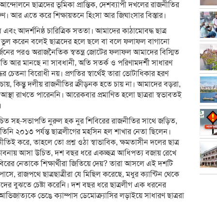
্দোলনে ছাত্রদের ভূমিকা প্রান্তিক, দেশব্যাপী দখলের রাজনীতির
করুণ। আর এতে করে শিক্ষায়তনে হিংসা আর জিঘাংসার বিস্তার।
়বোধ এবং আদর্শনিষ্ঠ চারিত্রিক সততা। আমাদের কাঠামোবদ্ধ ছাত্র
ন। ভুল করেন বলেই ছাত্রদের হলে ছলে বা বলে ফলাফল বাগানো
র্জনের পরও অরাজনৈতিক স্বতন্ত্র জোটের ফলাফল আমাদের বিস্মিত
তি আর মানছে না সাবধানী, অতি সতর্ক ও পরিণামদর্শী সাধারণ
যুদ্ধের চেতনা বিরোধী নয়। প্রগতির স্বার্থেই তারা ভোটাধিকার হরণ
চায়, কিন্তু দলীয় রাজনীতির ক্রীড়নক হতে চায় না। আমাদের বড়রা,
ে আস্থা রাখতে পারেননি। আরেকবার প্রমাণিত হলো ছাত্ররা স্বভাবতই
।
্বাচিত সহ-সভাপতি নুরুল হক নুর শিবিরের রাজনীতির সাথে জড়িত,
তিনি ২০১৩ পর্যন্ত ছাত্রলীগের মহসিন হল শাখার নেতা ছিলেন।
িই করে, তাহলে তো প্রশ্ন ওঠা স্বাভাবিক, ক্ষমতাসীন দলের ছাত্র
 ভাবনায় আসা উচিত, দশ বছর ধরে একচ্ছত্র আধিপত্য বজায় রেখে
রের নেতাকে শিক্ষার্থীরা জিতিয়ে দেয়? তারা আসলে এই দশটি
পাসে, রাজপথে ছাত্রছাত্রীরা যে মিছিল করেছে, মধুর ক্যান্টিন থেকে
ওদের বুঝতে চেষ্টা করেনি। দশ বছর ধরে ছাত্রলীগ এক ধরনের
আভিজাত্যকে ভেঙে ক্যাম্পাস ডেমোক্র্যাসির লড়াইয়ে সাধারণ ছাত্ররা