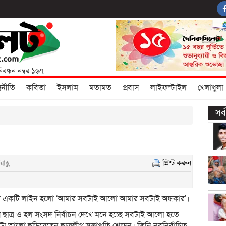
িবন্ধন নম্বর ১৬৭
জনীতি
কবিতা
ইসলাম
মতামত
প্রবাস
লাইফস্টাইল
খেলাধুলা
সর
াহ্ণ
প্রিন্ট করুন
র একটি লাইন হলো ‘আমার সবটাই আলো আমার সবটাই অন্ধকার’।
ালয় ছাত্র ও হল সংসদ নির্বাচন দেখে মনে হচ্ছে সবটাই আলো হতে