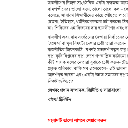
ছাত্রলীগের নিজস্ব সাংগঠনিক একটা সক্ষমতা আছে। 
বামপন্থীদের। ভালো বক্তা, ভালো ভালো কথা– ক
বলেছে, সাধারণ শিক্ষার্থীদের কাছে পৌঁছতে পারেনি।
চেতনা, ইতিহাস, ধর্মনিরপেক্ষতার চর্চা করতো 
না। শিবিরের এই বিজয়ের দায় ছাত্রলীগের এবং 
ছাত্রলীগ এবং বাম সংগঠনের নেতারা নির্বাচনের দ
‘এসেন্স’ বা মূল বিষয়টা দেখার চেষ্টা তারা করব
রাজনীতির জিয়নকাঠি। যখনই মতাদর্শ নতুন স্বপ্ন দেখ
স্বপ্ন, কৃষি বিপ্লবের স্বপ্ন, দেশে গণতান্ত্রিক কাঠাম
কী? শাসক দলের নেতারা বুঝতে চেষ্টা করুন- ট্রে
প্রকৃত অধিকার, বাকি সব এলেবেলে– এই ভাবনা থেক
আদর্শগত ভাবনা এবং একটা উন্নত সমাজের স্বপ্
নিকট ভবিষ্যতে
লেখক: প্রধান সম্পাদক, জিটিভি ও সারাবাংলা
বাংলা ট্রিবিউন
সংবাদটি ভালো লাগলে শেয়ার করুন