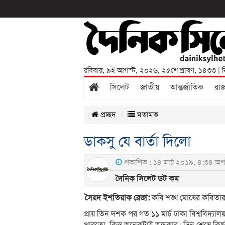
রবিবার
,
৯ই আগস্ট, ২০২৬
,
২৫শে শ্রাবণ, ১৪৩৩
| ন
সিলেট
জাতীয়
আন্তর্জাতিক
রা
প্রচ্ছদ
মতামত
ডাকসু যে বার্তা দিলো
প্রকাশিত : ১৪ মার্চ ২০১৯, ৪:৩৪ অপর
দৈনিক সিলেট ডট কম
সৈয়দ ইশতিয়াক রেজা:
কবি শঙ্খ ঘোষের কবিতা
প্রায় তিন দশক পর গত ১১ মার্চ ঢাকা বিশ্ববিদ্য