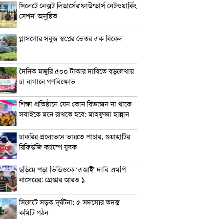
সিলেটে নেক্সট লিডার্সের‘ফাউন্ডার্স নেটওয়ার্কিং
সেশন’ অনুষ্ঠিত
গ্লাসগোর সবুজ স্বপ্নের ভেতর এক বিকেল
দৈনিক মজুরি ৫০০ টাকার দাবিতে বড়লেখায়
চা বাগানে গণবিক্ষোভ
শিক্ষা প্রতিষ্ঠানে যেন কোন বিভাজন না থাকে
সবাইকে মনে রাখতে হবে: মাহফুজা হান্নান
চাকরির প্রলোভনে ভারতে পাচার, গুয়াহাটির
রিফিউজি ক্যাম্পে যুবক
ছড়িয়ে পড়া ভিডিওকে ‘এআই’ দাবি এমপি
নাসেরের: গ্রেপ্তার আরও ১
সিলেটে সড়ক দুর্ঘটনা: ৫ সদস্যের তদন্ত
কমিটি গঠন