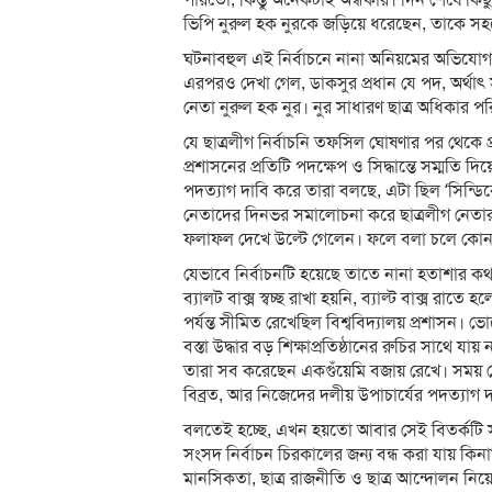
পারতো, কিন্তু অনেকটাই অন্ধকার। দিন শেষে কি
ভিপি নুরুল হক নুরকে জড়িয়ে ধরেছেন, তাকে সহয
ঘটনাবহুল এই নির্বাচনে নানা অনিয়মের অভিযোগ এন
এরপরও দেখা গেল, ডাকসুর প্রধান যে পদ, অর্থ
নেতা নুরুল হক নুর। নুর সাধারণ ছাত্র অধিকার প
যে ছাত্রলীগ নির্বাচনি তফসিল ঘোষণার পর থেকে প্রতি
প্রশাসনের প্রতিটি পদক্ষেপ ও সিদ্ধান্তে সম্মতি
পদত্যাগ দাবি করে তারা বলছে, এটা ছিল ‘সিন্ডিক
নেতাদের দিনভর সমালোচনা করে ছাত্রলীগ নেতারা
ফলাফল দেখে উল্টে গেলেন। ফলে বলা চলে কোনও প
যেভাবে নির্বাচনটি হয়েছে তাতে নানা হতাশার কথা 
ব্যালট বাক্স স্বচ্ছ রাখা হয়নি, ব্যাল্ট বাক্স র
পর্যন্ত সীমিত রেখেছিল বিশ্ববিদ্যালয় প্রশাসন। 
বস্তা উদ্ধার বড় শিক্ষাপ্রতিষ্ঠানের রুচির সাথে
তারা সব করেছেন একগুঁয়েমি বজায় রেখে। সময় শেষ
বিব্রত, আর নিজেদের দলীয় উপাচার্যের পদত্যাগ দ
বলতেই হচ্ছে, এখন হয়তো আবার সেই বিতর্কটি সা
সংসদ নির্বাচন চিরকালের জন্য বন্ধ করা যায় কিনা
মানসিকতা, ছাত্র রাজনীতি ও ছাত্র আন্দোলন নিয়ে