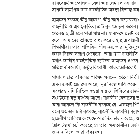
ছাত্রদেরই আন্দোলন– সেটা আর নেই। এখন ছাত্র আন
দাপটে সামগ্রিক ছাত্র রাজনীতির অবস্থা নিতান্ত 
ছাত্রদের রয়েছে তীব্র আবেগ, তীব্র ন্যায়-অন্যায
রাজনীতি ও এর মুরুব্বিরা এটি বুঝতে ভুল করে
গেলেও ছাত্রী হলে পারা যায় না। মাঝপথে ভোট ব
করে। আমাদের ভাবতে বাধ্য করে এই ছাত্র রাজনী
শিক্ষার্থীরা। তারা প্রতিক্রিয়াশীল নয়, তারা মুক্তি
করার বিরুদ্ধ সজাগ থেকেছে। তারা ছাত্র রাজনীতি 
অর্থাৎ জাতীয় রাজনৈতিক ব্যক্তিরা ছাত্রদের ওপর
প্রতিষ্ঠানবিরোধী, কর্তৃত্ববিরোধী, স্তাবকতাবিরোধী
সাধারণ ছাত্র অধিকার পরিষদ প্যানেল থেকে নির
এমন একটি প্রচারণা আছে। নুর নিজে দাবি করেন 
এরপরও যদি নিশ্চিত হওয়া যায় যে শিবিরের রাজনীত
সংগঠনের বড় ব্যর্থতা আছে। ছাত্রলীগ নেতাদের
তারা আসলে কি রাজনীতি করেছে যে, একজন শিবি
বছর ক্ষমতার চর্চা করেছে, রাজনীতি করেনি। ক্যাম্
ছাত্রলীগ তাকিয়ে দেখেছে আর তিরস্কার করেছে, 
‘এলিটিজম’ চর্চা করেছে যে তারা ক্ষমতাসীন। এই 
জানান দিলো তারা ঐক্যবদ্ধ।