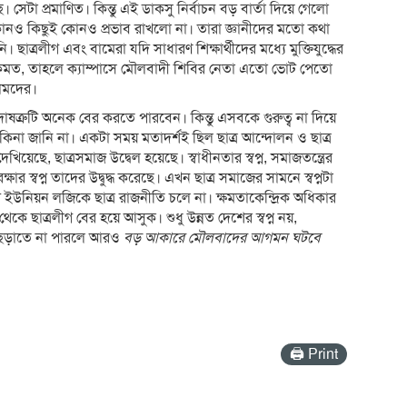
সেটা প্রমাণিত। কিন্তু এই ডাকসু নির্বাচন বড় বার্তা দিয়ে গেলো
োনও কিছুই কোনও প্রভাব রাখলো না। তারা জ্ঞানীদের মতো কথা
 ছাত্রলীগ এবং বামেরা যদি সাধারণ শিক্ষার্থীদের মধ্যে মুক্তিযুদ্ধের
ঠিকমত, তাহলে ক্যাম্পাসে মৌলবাদী শিবির নেতা এতো ভোট পেতো
বামদের।
োষত্রুটি অনেক বের করতে পারবেন। কিন্তু এসবকে গুরুত্ব না দিয়ে
েন কিনা জানি না। একটা সময় মতাদর্শই ছিল ছাত্র আন্দোলন ও ছাত্র
িয়েছে, ছাত্রসমাজ উদ্বেল হয়েছে। স্বাধীনতার স্বপ্ন, সমাজতন্ত্রের
ো রক্ষার স্বপ্ন তাদের উদ্বুদ্ধ করেছে। এখন ছাত্র সমাজের সামনে স্বপ্নটা
ড ইউনিয়ন লজিকে ছাত্র রাজনীতি চলে না। ক্ষমতাকেন্দ্রিক অধিকার
ে ছাত্রলীগ বের হয়ে আসুক। শুধু উন্নত দেশের স্বপ্ন নয়,
ন ছড়াতে না পারলে আরও
বড় আকারে মৌলবাদের আগমন ঘটবে
🖨 Print