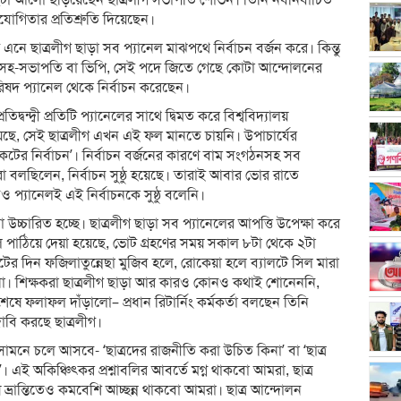
ছুটা আলো ছড়িয়েছেন ছাত্রলীগ সভাপতি শোভন। তিনি নবনির্বাচিত
োগিতার প্রতিশ্রুতি দিয়েছেন।
ে ছাত্রলীগ ছাড়া সব প্যানেল মাঝপথে নির্বাচন বর্জন করে। কিন্তু
াৎ সহ-সভাপতি বা ভিপি, সেই পদে জিতে গেছে কোটা আন্দোলনের
রিষদ প্যানেল থেকে নির্বাচন করেছেন।
দ্বন্দ্বী প্রতিটি প্যানেলের সাথে দ্বিমত করে বিশ্ববিদ্যালয়
 দিয়েছে, সেই ছাত্রলীগ এখন এই ফল মানতে চায়নি। উপাচার্যের
েটের নির্বাচন’। নির্বাচন বর্জনের কারণে বাম সংগঠনসহ সব
 বলছিলেন, নির্বাচন সুষ্ঠু হয়েছে। তারাই আবার ভোর রাতে
্যানেলই এই নির্বাচনকে সুষ্ঠু বলেনি।
উচ্চারিত হচ্ছে। ছাত্রলীগ ছাড়া সব প্যানেলের আপত্তি উপেক্ষা করে
াতে হলে পাঠিয়ে দেয়া হয়েছে, ভোট গ্রহণের সময় সকাল ৮টা থেকে ২টা
ভোটের দিন ফজিলাতুন্নেছা মুজিব হলে, রোকেয়া হলে ব্যালটে সিল মারা
 যায় না। শিক্ষকরা ছাত্রলীগ ছাড়া আর কারও কোনও কথাই শোনেননি,
ে ফলাফল দাঁড়ালো– প্রধান রিটার্নিং কর্মকর্তা বলছেন তিনি
াবি করছে ছাত্রলীগ।
মনে চলে আসবে- ‘ছাত্রদের রাজনীতি করা উচিত কিনা’ বা ‘ছাত্র
’। এই অকিঞ্চিৎকর প্রশ্নাবলির আবর্তে মগ্ন থাকবো আমরা, ছাত্র
 ভ্রান্তিতেও কমবেশি আচ্ছন্ন থাকবো আমরা। ছাত্র আন্দোলন