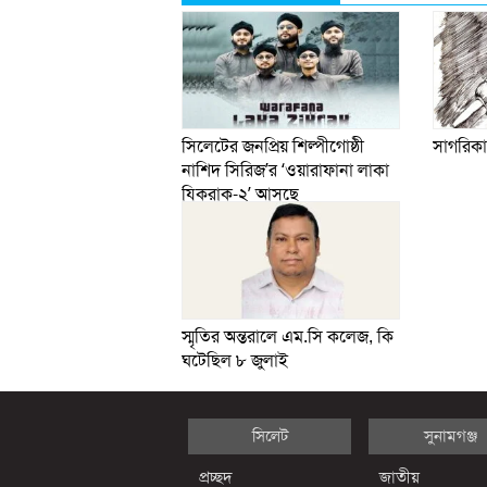
সিলেটের জনপ্রিয় শিল্পীগোষ্ঠী
সাগরিকা
নাশিদ সিরিজ’র ‘ওয়ারাফানা লাকা
যিকরাক-২’ আসছে
স্মৃতির অন্তরালে এম.সি কলেজ, কি
ঘটেছিল ৮ জুলাই
সিলেট
সুনামগঞ্জ
প্রচ্ছদ
জাতীয়