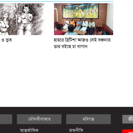
 ও ভূত
হায়রে ব্রিটিশ! আজও সেই বঞ্চনার
ভার বইছে চা বাগান
জ
মৌলভীবাজার
হবিগঞ্জ
আন্তর্জাতিক
রাজনীতি