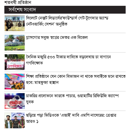
শতবর্ষী প্রতিষ্ঠান
সর্বশেষ সংবাদ
সিলেটে নেক্সট লিডার্সের‘ফাউন্ডার্স গেট-টুগেদার অ্যান্ড
নেটওয়ার্কিং সেশন’ অনুষ্ঠিত
গ্লাসগোর সবুজ স্বপ্নের ভেতর এক বিকেল
দৈনিক মজুরি ৫০০ টাকার দাবিতে বড়লেখায় চা বাগানে
গণবিক্ষোভ
শিক্ষা প্রতিষ্ঠানে যেন কোন বিভাজন না থাকে সবাইকে মনে রাখতে
হবে: মাহফুজা হান্নান
চাকরির প্রলোভনে ভারতে পাচার, গুয়াহাটির রিফিউজি ক্যাম্পে
যুবক
ছড়িয়ে পড়া ভিডিওকে ‘এআই’ দাবি এমপি নাসেরের: গ্রেপ্তার
আরও ১