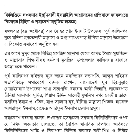
ফিলিস্তিনে দখলদার ইহুদিবাদী ইসরাইলি আগ্রাসনের প্রতিবাদে জাফলংয়ে
বিক্ষোভ মিছিল ও সমাবেশ অনুষ্ঠিত হয়েছে।
মঙ্গলবার (২৪ অক্টোবর) বাদ যোহর গোয়াইনঘাট উপজেলা পূর্ব কালিনগর
নুরে মদিনা ইবতেদায়ী মাদ্রাসা ও মধ্য লাখেরপাড় দ্বীনিয়া মাদ্রাসা উদ্যোগে
এ বিক্ষোভ সমাবেশ অনুষ্ঠিত হয়।
এর আগে দুপুর থেকে বিভিন্ন মসজিদ-মাদ্রাসা থেকে আগত ইমাম-মুয়াজ্জিন
ও মাদ্রাসার শিক্ষার্থীসহ ধর্মপ্রাণ মুসল্লিরা উপজেলার কালিনগর বাজারে
জড়ো হতে থাকেন।
পূর্ব কালিনগর বাইতুল নুরে জামে মসজিদের সভাপতি, আব্দুস শহিদ’র
সভাপতিত্বে সমাবেশে বক্তব্য রাখেন, বাংলাদেশ যুব হিজবুল্লাহ
গোয়াইনঘাট উপজেলা শাখা সভাপতি, রমজান আলী জিহাদি, লাকেরপাড়
দ্বীনিয়া মাদ্রাসার মুদির, গিয়াস উদ্দিন সালেহী,মুসলিম নগর কেন্দ্রীয় জামে
মসজিদ ইমাম ও খতিব, মাও সাজ্জাদ নুর, দ্বীনিয়া মাদ্রাসা শিক্ষক, হাফেজ
আশরাফুল ইসলাম,হাফেজ আরিফুল ইসলাম হেলাল প্রমুখ।
সমাবেশে বক্তারা বলেন, দখলদার ইসরায়েল সরকার ফিলিস্তিনিদের ওপর
যে নির্মম অত্যাচার চালাচ্ছে, তা বৈশ্বিক মানবিক বিপর্যয়। অবিলম্বে
ফিলিস্তিনিদের শান্তি ও নিরাপত্তা নিশ্চিত করাসহ নারী-শিশু ও নিরীহ