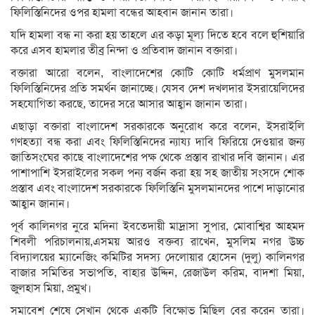
ফিলিস্তিনিদের ওপর হামলা বন্ধের আহবান জানান তারা।
যদি হামলা বন্ধ না করা হয় তাহলে এর কড়া মূল্য দিতে হবে বলে হুশিয়ারি
করে এসব হামলার তীব্র নিন্দা ও প্রতিবাদ জানান বক্তারা।
বক্তারা আরো বলেন, বাংলাদেশের কোটি কোটি ধর্মপ্রাণ মুসলমান
ফিলিস্তিনিদের প্রতি সমর্থন জানাচ্ছে। যেসব দেশ দখলদার ইসরায়েলিদের
সহযোগিতা করছে, তাদের সরে আসার আহ্বান জানান তারা।
এছাড়া বক্তারা বাংলাদেশ সরকারকে অনুরোধ করে বলেন, ইসরাইলি
গণহত্যা বন্ধ করা এবং ফিলিস্তিনিদের ন্যায্য দাবি ফিরিয়ে দেওয়ার জন্য
জাতিসংঘের কাছে বাংলাদেশের পক্ষ থেকে প্রস্তাব রাখার দবি জানান। এর
পাশাপাশি ইসরাইলের সকল পন্য বর্জন করা হয় সহ জাতীয় সংসদে শোক
প্রস্তাব এবং বাংলাদেশ সরকারকে ফিলিস্তিনি মুসলমানদের পাশে দাড়ানোর
আহ্বান জানান।
পূর্ব কালিনগর নুরে মদিনা ইবতেদায়ী মাদ্রাসা সুপার, মোবাশ্বির আহমদ
শিবলী পরিচালনায়,এসময় আরও বক্তব্য রাখেন, মুসলিম নগর উচ্চ
বিদ্যালয়ের ম্যানেজিং কমিটির সদস্য দেলোয়ার হোসেন (দুলু) কালিনগর
বাজার সমিতির সভাপতি, বাহার উদ্দিন, রেজাউল করিম, বাদশা মিয়া,
জুলহাস মিয়া, প্রমুখ।
সমাবেশ শেষে সেখান থেকে একটি বিক্ষোভ মিছিল বের করেন তারা।