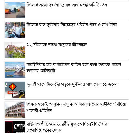
সিলেটে সড়ক দুর্ঘটনা: ৫ সদস্যের তদন্ত কমিটি গঠন
সিলেটে বাস দুর্ঘটনায় নিহতদের পরিবার পাবে ৫ লাখ টাকা
১২ সাঁকোতে লাখো মানুষের জীবনচক্র
অস্ট্রেলিয়ায় আশ্রয় আবেদন বাতিল হলে কাজ হারাতে পারেন
হাজারো অভিবাসী
জুলাই মাসে সিলেটের সড়কে দুর্ঘটনায় প্রাণ গেল ৩১ জনের
শিক্ষক সংকট, আধুনিক প্রযুক্তি ও অবকাঠামোর ঘাটতিতে পিছিয়ে
শতবর্ষী প্রতিষ্ঠান
বাউলশিল্পী পেহলি ভৈরবীর মৃত্যুতে সিলেট মিউজিক
এসোসিয়েশনের শোক