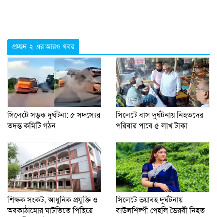
প্রচ্ছদ ২ এর আরও খবর
সিলেটে সড়ক দুর্ঘটনা: ৫ সদস্যের
সিলেটে বাস দুর্ঘটনায় নিহতদের
তদন্ত কমিটি গঠন
পরিবার পাবে ৫ লাখ টাকা
শিক্ষক সংকট, আধুনিক প্রযুক্তি ও
সিলেটে ভয়াবহ দুর্ঘটনায়
অবকাঠামোর ঘাটতিতে পিছিয়ে
বাউলশিল্পী পেহলি ভৈরবী নিহত