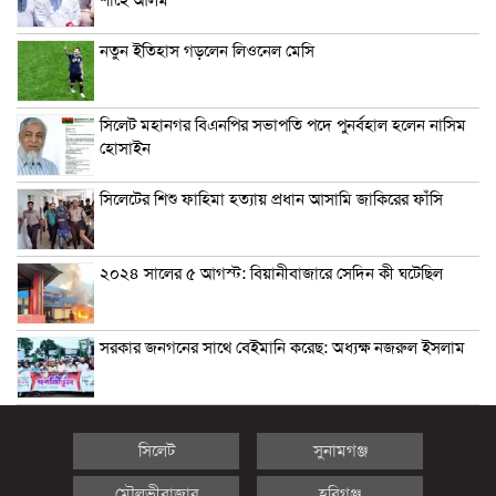
নতুন ইতিহাস গড়লেন লিওনেল মেসি
সিলেট মহানগর বিএনপির সভাপতি পদে পুনর্বহাল হলেন নাসিম
হোসাইন
সিলেটের শিশু ফাহিমা হত্যায় প্রধান আসামি জাকিরের ফাঁসি
২০২৪ সালের ৫ আগস্ট: বিয়ানীবাজারে সেদিন কী ঘটেছিল
সরকার জনগনের সাথে বেইমানি করেছ: অধ্যক্ষ নজরুল ইসলাম
সিলেট
সুনামগঞ্জ
মৌলভীবাজার
হবিগঞ্জ