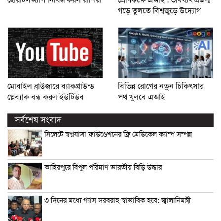
হোয়াটসঅ্যাপ নিষিদ্ধ করল রাশিয়া
শ্রেণিকক্ষে এআই : ভবিষ্যৎ প্রজন্ম
গড়ে তুলতে বিশ্বজুড়ে উদ্যোগ
মোবাইল ব্রাউজারে ব্যাকগ্রাউন্ড
বিভিন্ন রোগের নতুন চিকিৎসার
প্লেব্যাক বন্ধ করল ইউটিউব
পথ খুলবে এআই
সর্বশেষ সংবাদ
সিলেটে স্বপ্নযাত্রা ফাউণ্ডেশনের ফ্রি মেডিকেল ক্যাম্প সম্পন্ন
তাহিরপুরে বিপুল পরিমাণ ভারতীয় বিড়ি উদ্ধার
৩ দিনের মধ্যে গ্যাস সরবরাহ স্বাভাবিক হবে: জ্বালানিমন্ত্রী