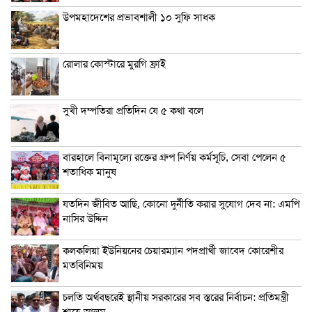
উপমহাদেশের প্রভাবশালী ১০ সুফি সাধক
রোলার কোস্টারে মুরগি ফ্রাই
সুখী দম্পতিরা প্রতিদিন যে ৫ কথা বলে
বারহালে বিনামূল্যে রক্তের গ্রুপ নির্ণয় কর্মসূচি, সেবা পেলেন ৫
শতাধিক মানুষ
যতদিন জীবিত আছি, কোনো দুর্নীতি করার সুযোগ দেব না: এমপি
নাসির উদ্দিন
কলকলিয়া ইউনিয়নের চেয়ারম্যান পদপ্রার্থী জাবেদ কোরেশীর
মতবিনিময়
চলতি অর্থবছরেই স্থানীয় সরকারের সব স্তরের নির্বাচন: প্রতিমন্ত্রী
শাহে আলম