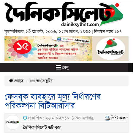
বৃহস্পতিবার
,
৬ই আগস্ট, ২০২৬
,
২২শে শ্রাবণ, ১৪৩৩
| নিবন্ধন নম্বর ১৬৭
মেনু
প্রচ্ছদ
তথ্যপ্রযুক্তি
ফেসবুক ব্যবহারে মূল্য নির্ধারণের
পরিকল্পনা বিটিআরসি’র
প্রকাশিত : ২৬ মার্চ ২০১৮, ১:০০ অপরাহ্ণ
প্রিন্ট করুন
দৈনিক সিলেট ডট কম