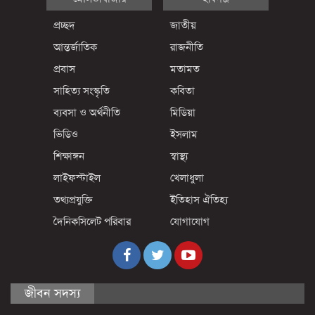
প্রচ্ছদ
জাতীয়
আন্তর্জাতিক
রাজনীতি
প্রবাস
মতামত
সাহিত্য সংস্কৃতি
কবিতা
ব্যবসা ও অর্থনীতি
মিডিয়া
ভিডিও
ইসলাম
শিক্ষাঙ্গন
স্বাস্থ্য
লাইফস্টাইল
খেলাধুলা
তথ্যপ্রযুক্তি
ইতিহাস ঐতিহ্য
দৈনিকসিলেট পরিবার
যোগাযোগ
জীবন সদস্য