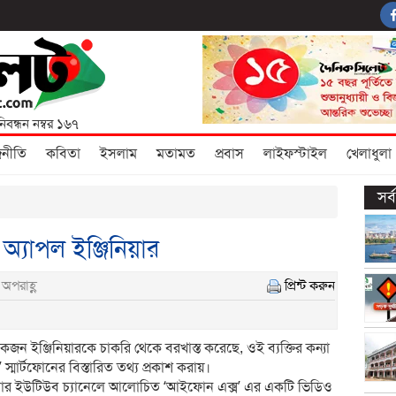
নিবন্ধন নম্বর ১৬৭
জনীতি
কবিতা
ইসলাম
মতামত
প্রবাস
লাইফস্টাইল
খেলাধুলা
সর
অ্যাপল ইঞ্জিনিয়ার
অপরাহ্ণ
প্রিন্ট করুন
জন ইঞ্জিনিয়ারকে চাকরি থেকে বরখাস্ত করেছে, ওই ব্যক্তির কন্যা
মার্টফোনের বিস্তারিত তথ্য প্রকাশ করায়।
সন তার ইউটিউব চ্যানেলে আলোচিত ‘আইফোন এক্স’ এর একটি ভিডিও