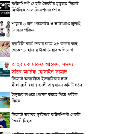
বাউলশিল্পী পেহলি ভৈরবীর মৃত্যুতে সিলেট
মিউজিক এসোসিয়েশনের শোক
শাল্লায় ৬ জন গেজেটেড ও ভাতাপ্রাপ্ত জুলাই
যোদ্ধার পরিচয়
ফ্যামিলি কার্ড দেয়ার নামে ২৬ জনের কাছ
থেকে ৭৮ হাজার টাকা নেয়ার অভিযোগ
আহবায়ক মারুফ আহমদ, সদস্য
সচিব আরিফ হোসাইন সামাদ
সিলেটে তালামীযে ইসলামিয়ার ঈদে
মীলাদুন্নবী (সা.) র‌্যালী বাস্তবায়ন কমিটি গঠন
টাঙ্গুয়ার হাওরে গোসল করতে গিয়ে পর্যটক
নিহত
সিলেটে ভয়াবহ দুর্ঘটনায় বাউলশিল্পী পেহলি
ভৈরবী নিহত