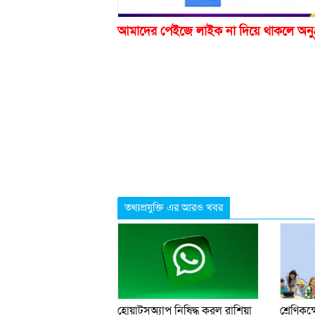
আমাদের পেইজে লাইক না দিয়ে থাকলে অনু
তথ্যপ্রযুক্তি এর আরও খবর
হোয়াটসঅ্যাপ নিষিদ্ধ করল রাশিয়া
শ্রেণিকক