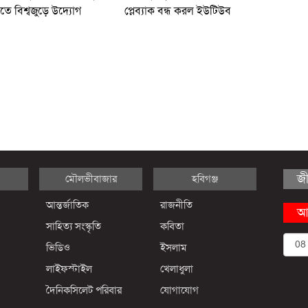
তে বিশ্বজুড়ে উদ্যোগ
প্লেব্যাক বন্ধ করল ইউটিউব
জ
মৌলভীবাজার
হবিগঞ্জ
আন্তর্জাতিক
রাজনীতি
আ
সাহিত্য সংস্কৃতি
কবিতা
ভিডিও
ইসলাম
লাইফস্টাইল
খেলাধুলা
দৈনিকসিলেট পরিবার
যোগাযোগ