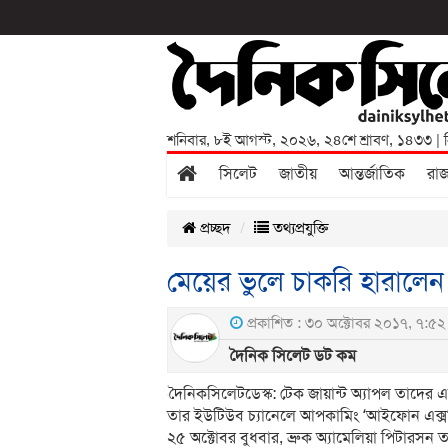
শনিবার
,
৮ই আগস্ট, ২০২৬
,
২৪শে শ্রাবণ, ১৪৩৩
| 
সিলেট
জাতীয়
আন্তর্জাতিক
রা
প্রচ্ছদ
তথ্যপ্রযুক্তি
মেয়ের ভুলে চাকরি হারালেন 
প্রকাশিত : ৩০ অক্টোবর ২০১৭, ৭:৫২ 
দৈনিক সিলেট ডট কম
দৈনিকসিলেটডেস্ক: টেক জায়ান্ট অ্যাপল তাদের এক
তার ইউটিউব চ্যানেলে আপকামিং ‘আইফোন এক্স’ স্
২৫ অক্টোবর বুধবার, ব্রুক অ্যামেলিয়া পিটার