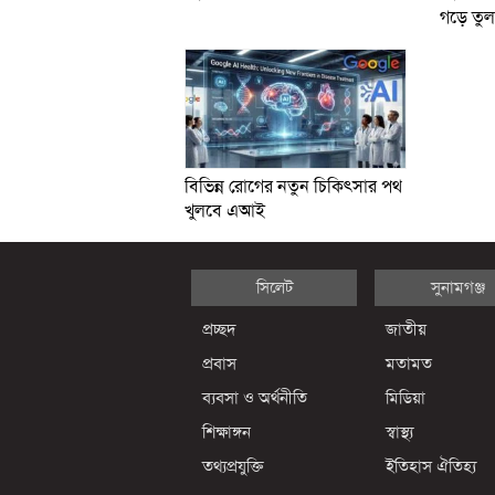
গড়ে তুল
বিভিন্ন রোগের নতুন চিকিৎসার পথ
খুলবে এআই
সিলেট
সুনামগঞ্জ
প্রচ্ছদ
জাতীয়
প্রবাস
মতামত
ব্যবসা ও অর্থনীতি
মিডিয়া
শিক্ষাঙ্গন
স্বাস্থ্য
তথ্যপ্রযুক্তি
ইতিহাস ঐতিহ্য