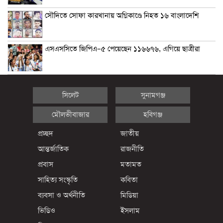
সৌদিতে সোফা কারখানায় অগ্নিকাণ্ডে নিহত ১৬ বাংলাদেশি
এসএসসিতে জিপিএ–৫ পেয়েছেন ১১৬৬৭৬, এগিয়ে ছাত্রীরা
সিলেট
সুনামগঞ্জ
মৌলভীবাজার
হবিগঞ্জ
প্রচ্ছদ
জাতীয়
আন্তর্জাতিক
রাজনীতি
প্রবাস
মতামত
সাহিত্য সংস্কৃতি
কবিতা
ব্যবসা ও অর্থনীতি
মিডিয়া
ভিডিও
ইসলাম