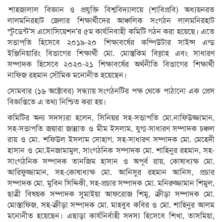
শাহজালাল বিজ্ঞান ও প্রযুক্তি বিশ্ববিদ্যালয়ে (শাবিপ্রবি) অধ্যয়নরত
লালমনিরহাট জেলার শিক্ষার্থীদের আঞ্চলিক সংগঠন লালমনিরহাট
স্টুডেন্ট’স এসোসিয়েশন’র ৫ম কার্যনিবাহী কমিটি গঠন করা হয়েছে। এতে
সভাপতি হিসেবে ২০১৯-২০ শিক্ষাবর্ষের কম্পিউটার সাইন্স এন্ড
ইঞ্জিনিয়ারিং বিভাগের শিক্ষার্থী মো. মোস্তকিম বিল্লাহ এবং সাধারণ
সম্পাদক হিসেবে ২০২০-২১ শিক্ষাবর্ষের অর্থনীতি বিভাগের শিক্ষার্থী
নাফিজ রহমান সৌমিক মনোনীত হয়েছেন।
সোমবার (১৬ অক্টোবর) সন্ধ্যায় সংগঠনটির পক্ষ থেকে পাঠানো এক প্রেস
বিজ্ঞপ্তিতে এ তথ্য নিশ্চিত করা হয়।
কমিটির অন্য সদস্যরা হলেন, সিনিয়র সহ-সভাপতি মো.নাফিউজ্জামান,
সহ-সভাপতি জয়ারা জান্নাত ও মীম ইসলাম, যুগ্ম-সাধারণ সম্পাদক চঞ্চল
রায় ও মো. শফিউল ইসলাম সোহাগ, সহ-সাধারণ সম্পাদক মো. মেহেদী
হাসান ও মো.ইনজামামুল, সাংগঠনিক সম্পাদক মো. শাহিনুর রহমান, সহ-
সাংগঠনিক সম্পাদক তানজিম হাসান ও অপূর্ব রায়, কোষাধ্যক্ষ মো.
আরিফুজ্জামান, সহ-কোষাধ্যক্ষ মো. আনিসুর রহমান আনিস, প্রচার
সম্পাদক মো. মুবিন সিদ্দিকী, সহ-প্রচার সম্পাদক মো. মনিরুজ্জামান শিমুল,
ছাত্রী বিষয়ক সম্পাদক সুমাইয়া আফরোজ শিমু, ক্রীড়া সম্পাদক মো.
মোস্তাফিজ, সহ-ক্রীড়া সম্পাদক মো. মাহবুব কবির ও মো. শাহিনুর আলম
মনোনীত হয়েছেন। এছাড়া কার্যনির্বাহী সদস্য হিসেবে শিখা, তাসমিয়া,