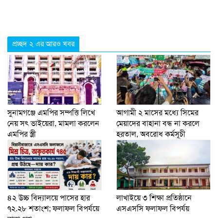
প্রচ্ছদ ২ এর আরও খবর
সুনামগঞ্জে এমপির সম্পত্তি লিখে
আগামী ২ মাসের মধ্যে সিমের
নেয় সৎ ভাইয়েরা, মামলা করলেন
মেয়াদের বাহানা বন্ধ না করলে
এমপির স্ত্রী
হরতাল, অবরোধ কর্মসূচী
৪২ উচ্চ বিদ্যালয়ে পাসের হার
লাখাইয়ে ৩ শিক্ষা প্রতিষ্ঠানে
৭২.২৮ শতাংশ; ফলাফল বিপর্যয়ে
এসএসসি ফলাফল বিপর্যয়