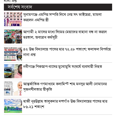
নানা প্রশ্ন
সর্বশেষ সংবাদ
সুনামগঞ্জে এমপির সম্পত্তি লিখে নেয় সৎ ভাইয়েরা, মামলা
করলেন এমপির স্ত্রী
আগামী ২ মাসের মধ্যে সিমের মেয়াদের বাহানা বন্ধ না করলে
হরতাল, অবরোধ কর্মসূচী
৪২ উচ্চ বিদ্যালয়ে পাসের হার ৭২.২৮ শতাংশ; ফলাফল বিপর্যয়ে
নানা প্রশ্ন
নবীগঞ্জে পিকআপ-বাসের মুখোমুখি সংঘর্ষে ব্যবসায়ী নিহত
আন্তর্জাতিক গণমাধ্যমে কলামিস্ট শাহ মনসুর আলী নোমানের
সৃজনশীলতার স্বীকৃতি
হাজী নূরউল্লাহ তালুকদার দশগাঁও উচ্চ বিদ্যালয়ের পাসের হার
৮৬.২১ শতাংশ