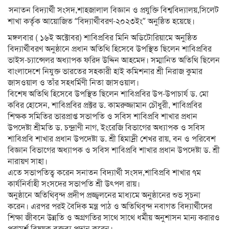
সনাতন বিদ্যার্থী সংসদ,শাহজালাল বিজ্ঞান ও প্রযুক্তি বিশ্ববিদ্যালয়,সিলেট
শাখা কর্তৃক আয়োজিত “বিদ্যার্থীবরণ-২০২৩ইং” অনুষ্ঠিত হয়েছে।
মঙ্গলবার ( ১৬ই অক্টোবর) শাবিপ্রবির মিনি অডিটোরিয়ামে অনুষ্ঠিত
বিদ্যার্থীবরণ অনুষ্ঠানে প্রধান অতিথি হিসেবে উপস্থিত ছিলেন শাবিপ্রবির
ভাইস-চ্যান্সেলর অধ্যাপক ফরিদ উদ্দিন আহমেদ। সম্মানিত অতিথি ছিলেন
বাংলাদেশে নিযুক্ত ভারতের সহকারী হাই কমিশনার শ্রী নিরাজ কুমার
জাসওয়াল ও তাঁর সহধর্মিণী নিতা জাসওয়াল।
বিশেষ অতিথি হিসেবে উপস্থিত ছিলেন শাবিপ্রবির উপ-উপাচার্য ড. মো
কবির হোসেন, শাবিপ্রবির প্রক্টর ড. কামরুজ্জামান চৌধুরী, শাবিপ্রবির
শিক্ষক সমিতির ভারপ্রাপ্ত সভাপতি ও সবিস শাবিপ্রবি শাখার প্রধান
উপদেষ্টা শ্রীমতি ড. চন্দ্রাণী নাগ, ইংরেজি বিভাগের অধ্যাপক ও সবিস
শাবিপ্রবি শাখার প্রধান উপদেষ্টা ড. শ্রী হিমাদ্রী শেখর রায়, বন ও পরিবেশ
বিজ্ঞান বিভাগের অধ্যাপক ও সবিস শাবিপ্রবি শাখার প্রধান উপদেষ্টা ড. শ্রী
নারায়ণ সাহা।
এতে সভাপতিত্ব করেন সনাতন বিদ্যার্থী সংসদ,শাবিপ্রবি শাখার ৭ম
কার্যনির্বাহী সংসদের সভাপতি শ্রী উৎপল রায়।
অনুষ্ঠানে অতিথিবৃন্দ প্রদীপ প্রজ্জ্বলনের মাধ্যমে অনুষ্ঠানের শুভ সূচনা
করেন। এরপর পরই বৈদিক মন্ত্র পাঠ ও অতিথিবৃন্দ নবাগত বিদ্যার্থীদের
শিক্ষা জীবনে উন্নতি ও অগ্রগতির সাথে সাথে ধর্মীয় অনুশাসন মান্য করারও
পরামর্শ বিষয়ক বক্তব্য প্রদান করেন।