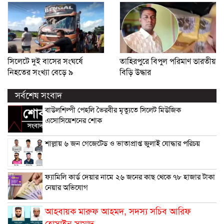
সিলেটে দুই বাসের সংঘর্ষে
তাহিরপুরে বিপুল পরিমাণ ভারতীয়
নিহতের সংখ্যা বেড়ে ৯
বিড়ি উদ্ধার
সর্বশেষ সংবাদ
বাউলশিল্পী পেহলি ভৈরবীর মৃত্যুতে সিলেট মিউজিক
এসোসিয়েশনের শোক
শাল্লায় ৬ জন গেজেটেড ও ভাতাপ্রাপ্ত জুলাই যোদ্ধার পরিচয়
ফ্যামিলি কার্ড দেয়ার নামে ২৬ জনের কাছ থেকে ৭৮ হাজার টাকা
নেয়ার অভিযোগ
আহবায়ক মারুফ আহমদ, সদস্য সচিব আরিফ
হোসাইন সামাদ