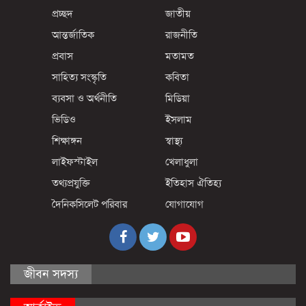
প্রচ্ছদ
জাতীয়
আন্তর্জাতিক
রাজনীতি
প্রবাস
মতামত
সাহিত্য সংস্কৃতি
কবিতা
ব্যবসা ও অর্থনীতি
মিডিয়া
ভিডিও
ইসলাম
শিক্ষাঙ্গন
স্বাস্থ্য
লাইফস্টাইল
খেলাধুলা
তথ্যপ্রযুক্তি
ইতিহাস ঐতিহ্য
দৈনিকসিলেট পরিবার
যোগাযোগ
জীবন সদস্য