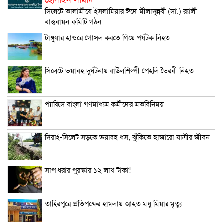
সিলেটে তালামীযে ইসলামিয়ার ঈদে মীলাদুন্নবী (সা.) র‌্যালী
বাস্তবায়ন কমিটি গঠন
টাঙ্গুয়ার হাওরে গোসল করতে গিয়ে পর্যটক নিহত
সিলেটে ভয়াবহ দুর্ঘটনায় বাউলশিল্পী পেহলি ভৈরবী নিহত
প্যারিসে বাংলা গণমাধ্যম কর্মীদের মতবিনিময়
দিরাই-সিলেট সড়কে ভয়াবহ ধস, ঝুঁকিতে হাজারো যাত্রীর জীবন
সাপ ধরার পুরস্কার ১২ লাখ টাকা!
তাহিরপুরে প্রতিপক্ষের হামলায় আহত মধু মিয়ার মৃত্যু