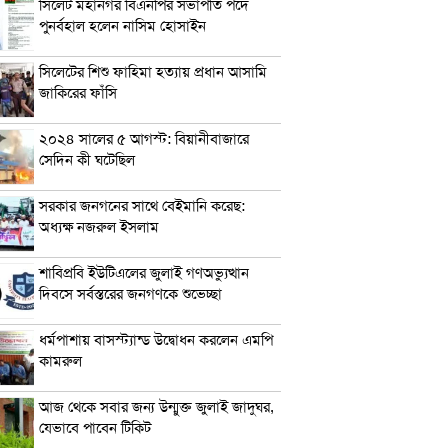
সিলেট মহানগর বিএনপির সভাপতি পদে
পুনর্বহাল হলেন নাসিম হোসাইন
সিলেটের শিশু ফাহিমা হত্যায় প্রধান আসামি
জাকিরের ফাঁসি
২০২৪ সালের ৫ আগস্ট: বিয়ানীবাজারে
সেদিন কী ঘটেছিল
সরকার জনগনের সাথে বেইমানি করেছ:
অধ্যক্ষ নজরুল ইসলাম
শাবিপ্রবি ইউটিএলের জুলাই গণঅভ্যুত্থান
দিবসে সর্বস্তরের জনগণকে শুভেচ্ছা
ধর্মপাশায় বাসস্ট্যান্ড উদ্বোধন করলেন এমপি
কামরুল
আজ থেকে সবার জন্য উন্মুক্ত জুলাই জাদুঘর,
যেভাবে পাবেন টিকিট