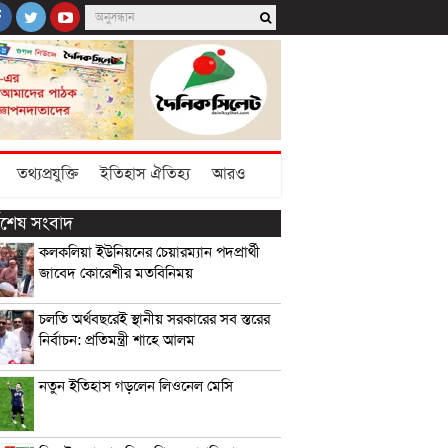
তথ্যপ্রযুক্তি
ইতিহাস ঐতিহ্য
আরও
্বশেষ সংবাদ
কলকলিয়া ইউনিয়নের চেয়ারম্যান পদপ্রার্থী
জাবেদ কোরেশীর মতবিনিময়
চলতি অর্থবছরেই স্থানীয় সরকারের সব স্তরের
নির্বাচন: প্রতিমন্ত্রী শাহে আলম
নতুন ইতিহাস গড়লেন লিওনেল মেসি