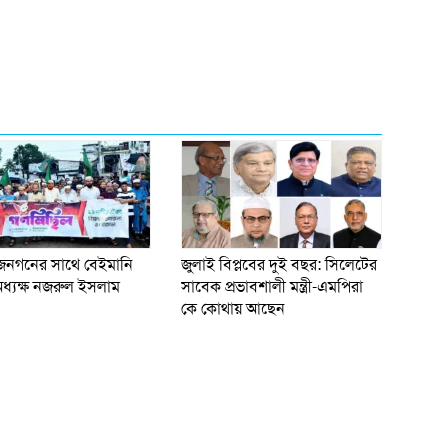
জনগনের সাথে বেইমানি
জুলাই বিপ্লবের দুই বছর: সিলেটের
ধ্যক্ষ নজরুল ইসলাম
সাবেক প্রভাবশালী মন্ত্রী-এমপিরা
কে কোথায় আছেন