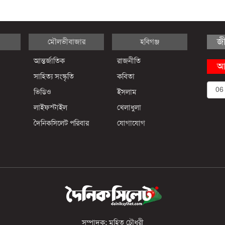
জ
মৌলভীবাজার
হবিগঞ্জ
আন্তর্জাতিক
রাজনীতি
আ
সাহিত্য সংস্কৃতি
কবিতা
ভিডিও
ইসলাম
লাইফস্টাইল
খেলাধুলা
দৈনিকসিলেট পরিবার
যোগাযোগ
সম্পাদক: মুহিত চৌধুরী