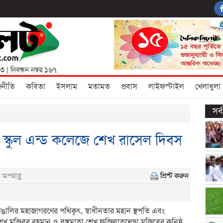
৩৩
| নিবন্ধন নম্বর ১৬৭
জনীতি
কবিতা
ইসলাম
মতামত
প্রবাস
লাইফস্টাইল
খেলাধুলা
সর
ক স্কুল এন্ড কলেজে শেখ রাসেল দিবস
 অপরাহ্ণ
প্রিন্ট করুন
বাঙালির মহাজাগরণের পথিকৃৎ, স্বাধীনতার মহান স্থপতি এবং
ু শেখ মুজিবুর রহমান ও বঙ্গমাতা শেখ ফজিলাতুন্নেছা মুজিবের কনিষ্ঠ