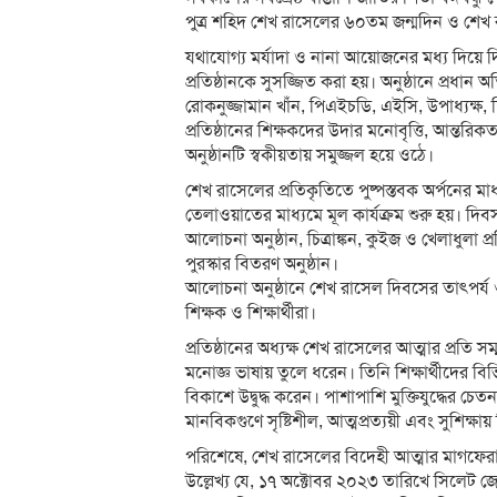
পুত্র শহিদ শেখ রাসেলের ৬০তম জন্মদিন ও শেখ র
যথাযোগ্য মর্যাদা ও নানা আয়োজনের মধ্য দিয়ে দ
প্রতিষ্ঠানকে সুসজ্জিত করা হয়। অনুষ্ঠানে প্রধান অ
রোকনুজ্জামান খাঁন, পিএইচডি, এইসি, উপাধ্যক্ষ, শি
প্রতিষ্ঠানের শিক্ষকদের উদার মনোবৃত্তি, আন্তরিকত
অনুষ্ঠানটি স্বকীয়তায় সমুজ্জল হয়ে ওঠে।
শেখ রাসেলের প্রতিকৃতিতে পুষ্পস্তবক অর্পনের 
তেলাওয়াতের মাধ্যমে মূল কার্যক্রম শুরু হয়। দি
আলোচনা অনুষ্ঠান, চিত্রাঙ্কন, কুইজ ও খেলাধুলা প্
পুরস্কার বিতরণ অনুষ্ঠান।
আলোচনা অনুষ্ঠানে শেখ রাসেল দিবসের তাৎপর্য ও প্র
শিক্ষক ও শিক্ষার্থীরা।
প্রতিষ্ঠানের অধ্যক্ষ শেখ রাসেলের আত্মার প্রতি স
মনোজ্ঞ ভাষায় তুলে ধরেন। তিনি শিক্ষার্থীদের বিভি
বিকাশে উদ্বুদ্ধ করেন। পাশাপাশি মুক্তিযুদ্ধের চ
মানবিকগুণে সৃষ্টিশীল, আত্মপ্রত্যয়ী এবং সুশিক্ষ
পরিশেষে, শেখ রাসেলের বিদেহী আত্মার মাগফের
উল্লেখ্য যে, ১৭ অক্টোবর ২০২৩ তারিখে সিলেট জে