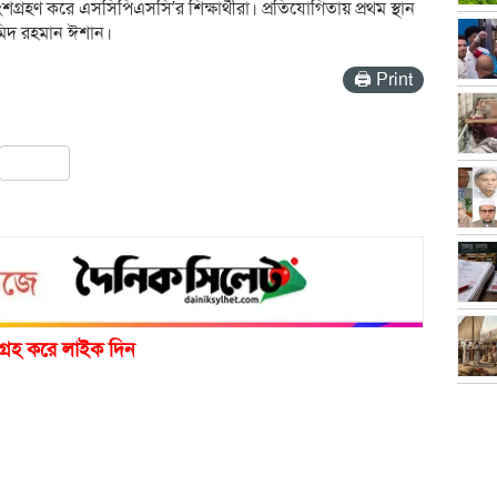
গ্রহণ করে এসসিপিএসসি’র শিক্ষার্থীরা। প্রতিযোগিতায় প্রথম স্থান
াহমিদ রহমান ঈশান।
🖨 Print
pp
ail
Share
গ্রহ করে লাইক দিন