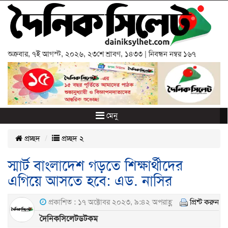
শুক্রবার
,
৭ই আগস্ট, ২০২৬
,
২৩শে শ্রাবণ, ১৪৩৩
| নিবন্ধন নম্বর ১৬৭
মেনু
প্রচ্ছদ
প্রচ্ছদ ২
স্মার্ট বাংলাদেশ গড়তে শিক্ষার্থীদের
এগিয়ে আসতে হবে: এড. নাসির
প্রকাশিত : ১৭ অক্টোবর ২০২৩, ৯:৪২ অপরাহ্ণ
প্রিন্ট করুন
দৈনিকসিলেটডটকম