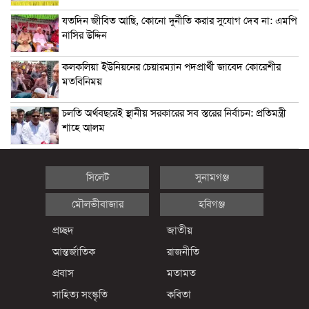
যতদিন জীবিত আছি, কোনো দুর্নীতি করার সুযোগ দেব না: এমপি
নাসির উদ্দিন
কলকলিয়া ইউনিয়নের চেয়ারম্যান পদপ্রার্থী জাবেদ কোরেশীর
মতবিনিময়
চলতি অর্থবছরেই স্থানীয় সরকারের সব স্তরের নির্বাচন: প্রতিমন্ত্রী
শাহে আলম
সিলেট
সুনামগঞ্জ
মৌলভীবাজার
হবিগঞ্জ
প্রচ্ছদ
জাতীয়
আন্তর্জাতিক
রাজনীতি
প্রবাস
মতামত
সাহিত্য সংস্কৃতি
কবিতা