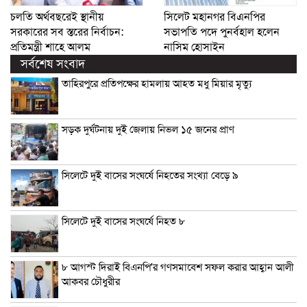
চলতি অর্থবছরেই স্থানীয়
সিলেট মহানগর বিএনপির
সরকারের সব স্তরের নির্বাচন:
সভাপতি পদে পুনর্বহাল হলেন
প্রতিমন্ত্রী শাহে আলম
নাসিম হোসাইন
সর্বশেষ সংবাদ
তাহিরপুরে প্রতিপক্ষের হামলায় আহত মধু মিয়ার মৃত্যু
সড়ক দুর্ঘটনায় দুই জেলায় নিভল ১৫ জনের প্রাণ
সিলেটে দুই বাসের সংঘর্ষে নিহতের সংখ্যা বেড়ে ৯
সিলেটে দুই বাসের সংঘর্ষে নিহত ৮
৮ আগস্ট দিরাই বিএনপি’র গণসমাবেশ সফল করার আহ্বান আলী
আকবর চৌধুরীর