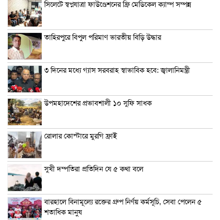
সিলেটে স্বপ্নযাত্রা ফাউণ্ডেশনের ফ্রি মেডিকেল ক্যাম্প সম্পন্ন
তাহিরপুরে বিপুল পরিমাণ ভারতীয় বিড়ি উদ্ধার
৩ দিনের মধ্যে গ্যাস সরবরাহ স্বাভাবিক হবে: জ্বালানিমন্ত্রী
উপমহাদেশের প্রভাবশালী ১০ সুফি সাধক
রোলার কোস্টারে মুরগি ফ্রাই
সুখী দম্পতিরা প্রতিদিন যে ৫ কথা বলে
বারহালে বিনামূল্যে রক্তের গ্রুপ নির্ণয় কর্মসূচি, সেবা পেলেন ৫
শতাধিক মানুষ