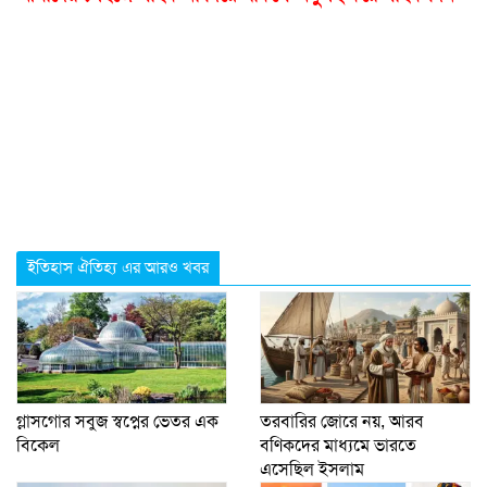
ইতিহাস ঐতিহ্য এর আরও খবর
গ্লাসগোর সবুজ স্বপ্নের ভেতর এক
তরবারির জোরে নয়, আরব
বিকেল
বণিকদের মাধ্যমে ভারতে
এসেছিল ইসলাম