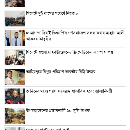
সিলেটে দুই বাসের সংঘর্ষে নিহত ৮
৮ আগস্ট দিরাই বিএনপি’র গণসমাবেশ সফল করার আহ্বান আলী
আকবর চৌধুরীর
সিলেটে স্বপ্নযাত্রা ফাউণ্ডেশনের ফ্রি মেডিকেল ক্যাম্প সম্পন্ন
তাহিরপুরে বিপুল পরিমাণ ভারতীয় বিড়ি উদ্ধার
৩ দিনের মধ্যে গ্যাস সরবরাহ স্বাভাবিক হবে: জ্বালানিমন্ত্রী
উপমহাদেশের প্রভাবশালী ১০ সুফি সাধক
রোলার কোস্টারে মুরগি ফ্রাই