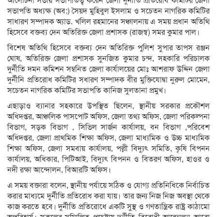
আলোচনা সভায় সভাপতিত্ব করেন জেলা দুর্নীতি প্রতিরোধ কমিটির জেলা
সভাপতি অধ্যক্ষ (অব:) সৈয়দ মুহিবুল ইসলাম ও সচেতন নাগরিক কমিটির
সাধারণ সম্পাদক অ্যাড. খলিল রহমানের সঞ্চালনায় এ সময় প্রধান অতিথি
হিসেবে বক্তব্য দেন অতিরিক্ত জেলা প্রশাসক (রাজস্ব) সমর কুমার পাল।
বিশেষ অতিথি হিসেবে বক্তব্য দেন অতিরিক্ত পুলিশ সুপার তাপস রঞ্জন
ঘোষ, অতিরিক্ত জেলা প্রশাসক সুনজিত কুমার চন্দ, সহকারি পরিচালক
দুর্নীতি দমন কমিশন সম্বনিত জেলা কার্যালয়ের মোঃ আশরাফ উদ্দিন জেলা
দুর্নীনি প্রতিরোধ কমিটির সধারণ সম্পাদক বীর মুক্তিযোদ্বা নুরুল মোমেন,
সচেতন নাগরিক কমিটির সভাপতি কানিজ সুলতানা প্রমুখ।
এছাড়াও ব্যানার সহকারে উপস্থিত ছিলেন, স্থানীয় সরকার প্রকৌশল
অধিদপ্তর, আঞ্চলিক পাসপোট অফিস, জেলা তথ্য অফিস, জেলা পরিকল্পনা
বিভাগ, সড়ক বিভাগ , সিভিল সার্জন কার্যালয়, বন বিভাগ ,পরিবেশ
অধিদপ্তর, জেলা প্রাথমিক শিক্ষা অফিস, জেলা মাধ্যমিক ও উচ্চ মাধ্যমিক
শিক্ষা অফিস, জেলা সমবায় কার্যালয়, পল্লী বিদ্যুৎ সমিতি, কৃষি বিপনন
কার্যালয়, অধিকার, পিটিআই, বিদ্যুৎ বিপনন ও বিতরণ অফিস, হাওর ও
নদী রক্ষা আন্দোলন, বিআরটি অফিস।
এ সময় বক্তারা বলেন, স্থানীয় পর্যায়ে সঠিক ও যোগ্য প্রতিনিধিকে নির্বাচিত
করার মাধ্যমে দুর্নীতি প্রতিরোধ করা যায়। তার জন্য নিজ নিজ অবস্থা থেকে
কাজ করতে হবে। দুর্নীতি প্রতিরোধে একটি সুস্থ ও গণতান্ত্রিক রাষ্ট্র কাঠামো