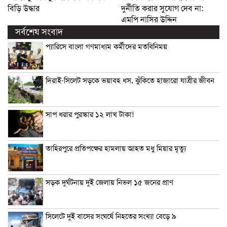
বিড়ি উদ্ধার
দুর্নীতি করার সুযোগ দেব না:
এমপি নাসির উদ্দিন
সর্বশেষ সংবাদ
প্যারিসে বাংলা গণমাধ্যম কর্মীদের মতবিনিময়
দিরাই-সিলেট সড়কে ভয়াবহ ধস, ঝুঁকিতে হাজারো যাত্রীর জীবন
সাপ ধরার পুরস্কার ১২ লাখ টাকা!
তাহিরপুরে প্রতিপক্ষের হামলায় আহত মধু মিয়ার মৃত্যু
সড়ক দুর্ঘটনায় দুই জেলায় নিভল ১৫ জনের প্রাণ
সিলেটে দুই বাসের সংঘর্ষে নিহতের সংখ্যা বেড়ে ৯