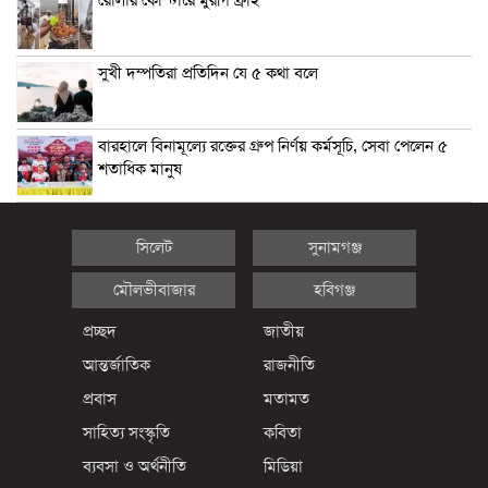
সুখী দম্পতিরা প্রতিদিন যে ৫ কথা বলে
বারহালে বিনামূল্যে রক্তের গ্রুপ নির্ণয় কর্মসূচি, সেবা পেলেন ৫
শতাধিক মানুষ
সিলেট
সুনামগঞ্জ
মৌলভীবাজার
হবিগঞ্জ
প্রচ্ছদ
জাতীয়
আন্তর্জাতিক
রাজনীতি
প্রবাস
মতামত
সাহিত্য সংস্কৃতি
কবিতা
ব্যবসা ও অর্থনীতি
মিডিয়া