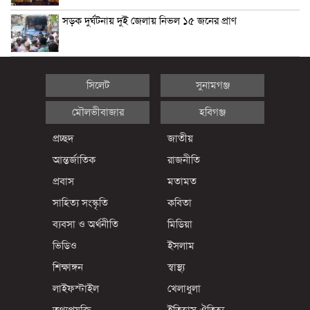
সড়ক দুর্ঘটনায় দুই জেলায় নিভল ১৫ জনের প্রাণ
সিলেট
সুনামগঞ্জ
মৌলভীবাজার
হবিগঞ্জ
প্রচ্ছদ
জাতীয়
আন্তর্জাতিক
রাজনীতি
প্রবাস
মতামত
সাহিত্য সংস্কৃতি
কবিতা
ব্যবসা ও অর্থনীতি
মিডিয়া
ভিডিও
ইসলাম
শিক্ষাঙ্গন
স্বাস্থ্য
লাইফস্টাইল
খেলাধুলা
তথ্যপ্রযুক্তি
ইতিহাস ঐতিহ্য