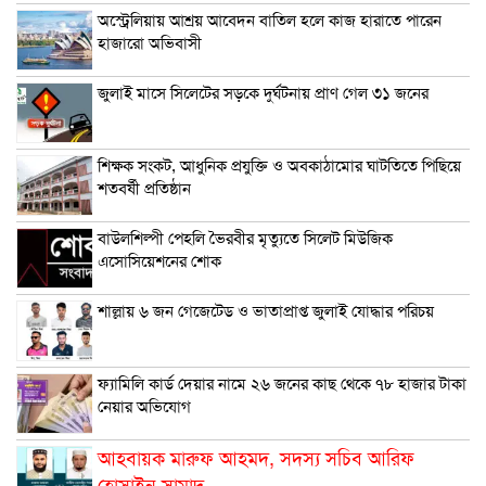
অস্ট্রেলিয়ায় আশ্রয় আবেদন বাতিল হলে কাজ হারাতে পারেন
হাজারো অভিবাসী
জুলাই মাসে সিলেটের সড়কে দুর্ঘটনায় প্রাণ গেল ৩১ জনের
শিক্ষক সংকট, আধুনিক প্রযুক্তি ও অবকাঠামোর ঘাটতিতে পিছিয়ে
শতবর্ষী প্রতিষ্ঠান
বাউলশিল্পী পেহলি ভৈরবীর মৃত্যুতে সিলেট মিউজিক
এসোসিয়েশনের শোক
শাল্লায় ৬ জন গেজেটেড ও ভাতাপ্রাপ্ত জুলাই যোদ্ধার পরিচয়
ফ্যামিলি কার্ড দেয়ার নামে ২৬ জনের কাছ থেকে ৭৮ হাজার টাকা
নেয়ার অভিযোগ
আহবায়ক মারুফ আহমদ, সদস্য সচিব আরিফ
হোসাইন সামাদ