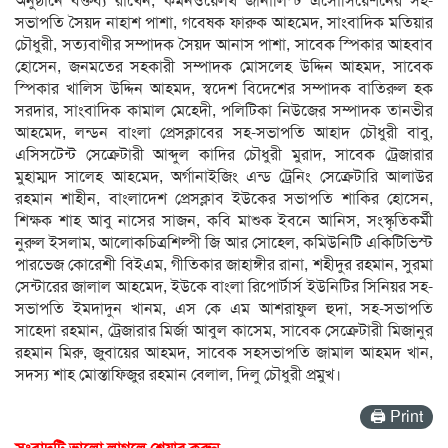
অনুষ্ঠানে বক্তব্য রাখেন, কমনওয়েলথ জার্নালিস্ট এসোসিয়েশনের সহ-
সভাপতি সৈয়দ নাহাশ পাশা, গবেষক ফারুক আহমেদ, সাংবাদিক মতিয়ার
চৌধুরী, সত্যবাণীর সম্পাদক সৈয়দ আনাস পাশা, সাবেক স্পিকার আহবাব
হোসেন, জনমতের সহকারী সম্পাদক মোসলেহ উদ্দিন আহমদ, সাবেক
স্পিকার খালিস উদ্দিন আহমদ, স্বদেশ বিদেশের সম্পাদক বাতিরুল হক
সরদার, সাংবাদিক কামাল মেহেদী, পলিটিকা নিউজের সম্পাদক তানভীর
আহমেদ, লন্ডন বাংলা প্রেসক্লাবের সহ-সভাপতি আহাদ চৌধুরী বাবু,
এসিসটেন্ট সেক্রেটারী আব্দুল কাদির চৌধুরী মুরাদ, সাবেক ট্রেজারার
মুহাম্মদ সালেহ আহমেদ, অর্গানাইজিং এন্ড ট্রেনিং সেক্রেটারি আলাউর
রহমান শাহীন, বাংলাদেশ প্রেসক্লাব ইউকের সভাপতি শাকির হোসেন,
শিক্ষক শাহ আবু নাসের সাজন, কবি মাশুক ইবনে আনিস, সংস্কৃতিকর্মী
নুরুল ইসলাম, আলোকচিত্রশিল্পী জি আর সোহেল, কমিউনিটি একিটিভিস্ট
পারভেজ কোরেশী বিইএম, গীতিকার জাহাঙ্গীর রানা, শহীদুর রহমান, সুরমা
সেন্টারের জালাল আহমেদ, ইউকে বাংলা রিপোর্টার্স ইউনিটির সিনিয়র সহ-
সভাপতি ইমদাদুন খানম, এস কে এম আশরাফুল হুদা, সহ-সভাপতি
সাহেদা রহমান, ট্রেজারার মির্জা আবুল কাসেম, সাবেক সেক্রেটারী মিজানুর
রহমান মিরু, জুবায়ের আহমদ, সাবেক সহসভাপতি জামাল আহমদ খান,
সদস্য শাহ মোস্তাফিজুর রহমান বেলাল, দিলু চৌধুরী প্রমুখ।
🖨 Print