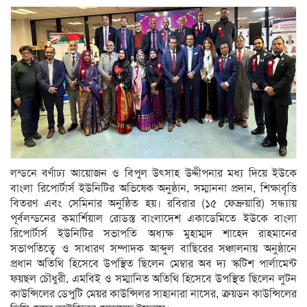
লন্ডনে বর্ণাঢ্য আয়োজন ও বিপুল উৎসাহ উদ্দীপনার মধ্য দিয়ে ইউকে
বাংলা রিপোর্টার্স ইউনিটির অভিষেক অনুষ্ঠান, সম্মাননা প্রদান, শিক্ষাবৃত্তি
বিতরণ এবং সেমিনার অনুষ্ঠিত হয়। রবিরার (১৫ ফেব্রুয়ারি) সন্ধ্যায়
পূর্বলন্ডনের কমার্শিয়াল রোডস্ত বাংলাদেশ একাডেমিতে ইউকে বাংলা
রিপোর্টার্স ইউনিটির সভাপতি অধ্যক্ষ মুহাম্মদ শাহেদ রাহমানের
সভাপতিত্বে ও সাধারণ সম্পাদক আব্দুল বাছিরের সঞ্চালনায় অনুষ্ঠানে
প্রধান অতিথি হিসেবে উপস্থিত ছিলেন মেম্বার অব দ্য স্কটিশ পার্লামেন্ট
ফয়ছল চৌধুরী, এমবিই ও সম্মানিত অতিথি হিসেবে উপস্থিত ছিলেন লুটন
কাউন্সিলের ডেপুটি মেয়র কাউন্সিলর সাহানারা নাসের, ক্রয়ডন কাউন্সিলের