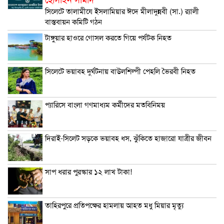
সিলেটে তালামীযে ইসলামিয়ার ঈদে মীলাদুন্নবী (সা.) র‌্যালী
বাস্তবায়ন কমিটি গঠন
টাঙ্গুয়ার হাওরে গোসল করতে গিয়ে পর্যটক নিহত
সিলেটে ভয়াবহ দুর্ঘটনায় বাউলশিল্পী পেহলি ভৈরবী নিহত
প্যারিসে বাংলা গণমাধ্যম কর্মীদের মতবিনিময়
দিরাই-সিলেট সড়কে ভয়াবহ ধস, ঝুঁকিতে হাজারো যাত্রীর জীবন
সাপ ধরার পুরস্কার ১২ লাখ টাকা!
তাহিরপুরে প্রতিপক্ষের হামলায় আহত মধু মিয়ার মৃত্যু