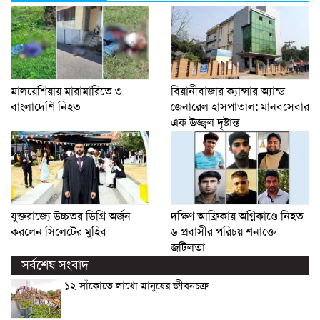
মালয়েশিয়ায় মারামারিতে ৩
বিয়ানীবাজার ক্যান্সার অ্যান্ড
বাংলাদেশি নিহত
জেনারেল হাসপাতাল: মানবসেবার
এক উজ্জ্বল দৃষ্টান্ত
যুক্তরাজ্যে উচ্চতর ডিগ্রি অর্জন
দক্ষিণ আফ্রিকায় অগ্নিকাণ্ডে নিহত
করলেন সিলেটের মুহিব
৬ প্রবাসীর পরিচয় শনাক্তে
জটিলতা
সর্বশেষ সংবাদ
১২ সাঁকোতে লাখো মানুষের জীবনচক্র