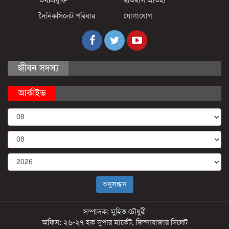
দৈনিকসিলেট পরিবার
যোগাযোগ
জীবন সদস্য
আর্কাইভ
সম্পাদক: মুহিত চৌধুরী
অফিস: ২৬-২৭ হক সুপার মার্কেট, জিন্দাবাজার সিলেট