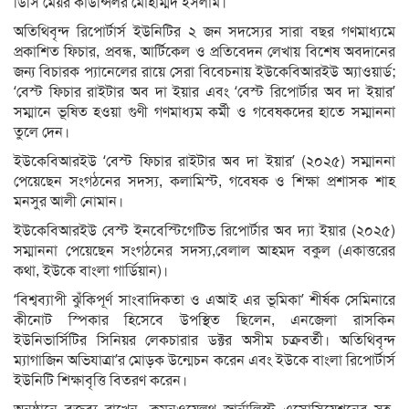
ডিসি মেয়র কাউন্সিলর মোহাম্মদ ইসলাম।
অতিথিবৃন্দ রিপোর্টার্স ইউনিটির ২ জন সদস্যের সারা বছর গণমাধ্যমে
প্রকাশিত ফিচার, প্রবন্ধ, আর্টিকেল ও প্রতিবেদন লেখায় বিশেষ অবদানের
জন্য বিচারক প্যানেলের রায়ে সেরা বিবেচনায় ইউকেবিআরইউ অ্যাওয়ার্ড;
‘বেস্ট ফিচার রাইটার অব দা ইয়ার এবং ‘বেস্ট রিপোর্টার অব দা ইয়ার’
সম্মানে ভূষিত হওয়া গুণী গণমাধ্যম কর্মী ও গবেষকদের হাতে সম্মাননা
তুলে দেন।
ইউকেবিআরইউ ‘বেস্ট ফিচার রাইটার অব দা ইয়ার’ (২০২৫) সম্মাননা
পেয়েছেন সংগঠনের সদস্য, কলামিস্ট, গবেষক ও শিক্ষা প্রশাসক শাহ
মনসুর আলী নোমান।
ইউকেবিআরইউ বেস্ট ইনবেস্টিগেটিভ রিপোর্টার অব দ্যা ইয়ার (২০২৫)
সম্মাননা পেয়েছেন সংগঠনের সদস্য,বেলাল আহমদ বকুল (একাত্তরের
কথা, ইউকে বাংলা গার্ডিয়ান)।
‘বিশ্বব্যাপী ঝুঁকিপূর্ণ সাংবাদিকতা ও এআই এর ভূমিকা’ শীর্ষক সেমিনারে
কীনোট স্পিকার হিসেবে উপস্থিত ছিলেন, এনজেলা রাসকিন
ইউনিভার্সিটির সিনিয়র লেকচারার ডক্টর অসীম চক্রবর্তী। অতিথিবৃন্দ
ম্যাগাজিন অভিযাত্রা’র মোড়ক উন্মেচন করেন এবং ইউকে বাংলা রিপোর্টার্স
ইউনিটি শিক্ষাবৃত্তি বিতরণ করেন।