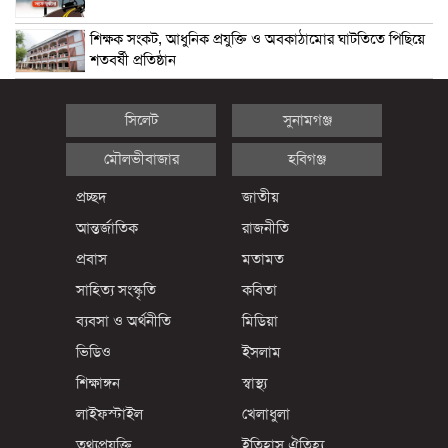
শিক্ষক সংকট, আধুনিক প্রযুক্তি ও অবকাঠামোর ঘাটতিতে পিছিয়ে
শতবর্ষী প্রতিষ্ঠান
সিলেট
সুনামগঞ্জ
মৌলভীবাজার
হবিগঞ্জ
প্রচ্ছদ
জাতীয়
আন্তর্জাতিক
রাজনীতি
প্রবাস
মতামত
সাহিত্য সংস্কৃতি
কবিতা
ব্যবসা ও অর্থনীতি
মিডিয়া
ভিডিও
ইসলাম
শিক্ষাঙ্গন
স্বাস্থ্য
লাইফস্টাইল
খেলাধুলা
তথ্যপ্রযুক্তি
ইতিহাস ঐতিহ্য