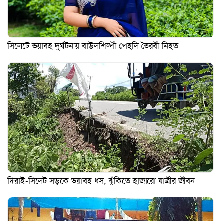
সিলেটে ভয়াবহ দুর্ঘটনায় বাউলশিল্পী পেহলি ভৈরবী নিহত
দিরাই-সিলেট সড়কে ভয়াবহ ধস, ঝুঁকিতে হাজারো যাত্রীর জীবন