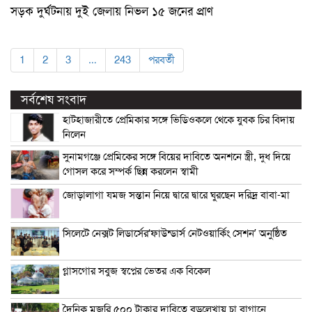
সড়ক দুর্ঘটনায় দুই জেলায় নিভল ১৫ জনের প্রাণ
1
2
3
…
243
পরবর্তী
সর্বশেষ সংবাদ
হাটহাজারীতে প্রেমিকার সঙ্গে ভিডিওকলে থেকে যুবক চির বিদায়
নিলেন
সুনামগঞ্জে প্রেমিকের সঙ্গে বিয়ের দাবিতে অনশনে স্ত্রী, দুধ দিয়ে
গোসল করে সম্পর্ক ছিন্ন করলেন স্বামী
জোড়ালাগা যমজ সন্তান নিয়ে দ্বারে দ্বারে ঘুরছেন দরিদ্র বাবা-মা
সিলেটে নেক্সট লিডার্সের‘ফাউন্ডার্স নেটওয়ার্কিং সেশন’ অনুষ্ঠিত
গ্লাসগোর সবুজ স্বপ্নের ভেতর এক বিকেল
দৈনিক মজুরি ৫০০ টাকার দাবিতে বড়লেখায় চা বাগানে