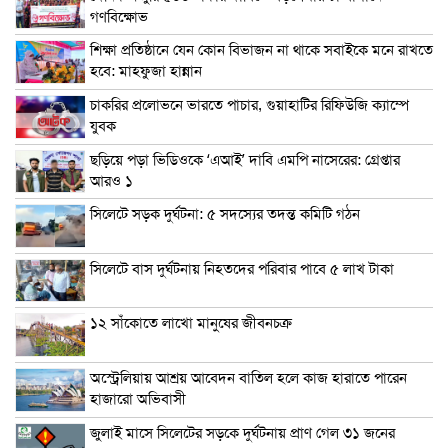
গণবিক্ষোভ
শিক্ষা প্রতিষ্ঠানে যেন কোন বিভাজন না থাকে সবাইকে মনে রাখতে
হবে: মাহফুজা হান্নান
চাকরির প্রলোভনে ভারতে পাচার, গুয়াহাটির রিফিউজি ক্যাম্পে
যুবক
ছড়িয়ে পড়া ভিডিওকে ‘এআই’ দাবি এমপি নাসেরের: গ্রেপ্তার
আরও ১
সিলেটে সড়ক দুর্ঘটনা: ৫ সদস্যের তদন্ত কমিটি গঠন
সিলেটে বাস দুর্ঘটনায় নিহতদের পরিবার পাবে ৫ লাখ টাকা
১২ সাঁকোতে লাখো মানুষের জীবনচক্র
অস্ট্রেলিয়ায় আশ্রয় আবেদন বাতিল হলে কাজ হারাতে পারেন
হাজারো অভিবাসী
জুলাই মাসে সিলেটের সড়কে দুর্ঘটনায় প্রাণ গেল ৩১ জনের