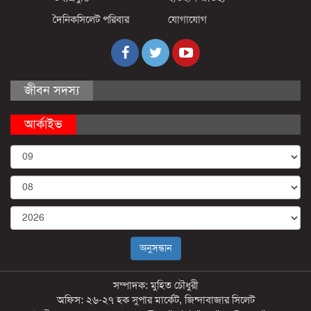
দৈনিকসিলেট পরিবার
যোগাযোগ
জীবন সদস্য
আর্কাইভ
সম্পাদক: মুহিত চৌধুরী
অফিস: ২৬-২৭ হক সুপার মার্কেট, জিন্দাবাজার সিলেট