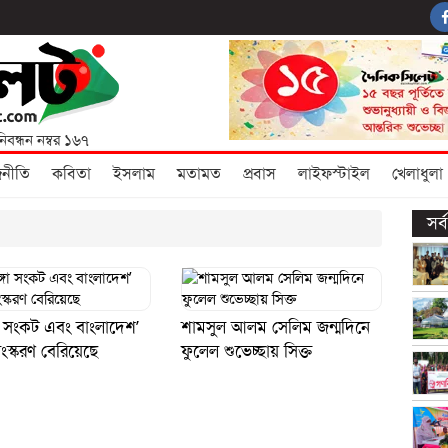
নিবন্ধন নম্বর ১৬৭
জনীতি
কবিতা
ইসলাম
মতামত
প্রবাস
লাইফস্টাইল
খেলাধুলা
সর
গা সংকট এবং বাংলাদেশ’
শামসুল আলম সেলিম জন্মদিনে
সংস্করণ বেরিয়েছে
ফুলেল শুভেচ্ছায় সিক্ত