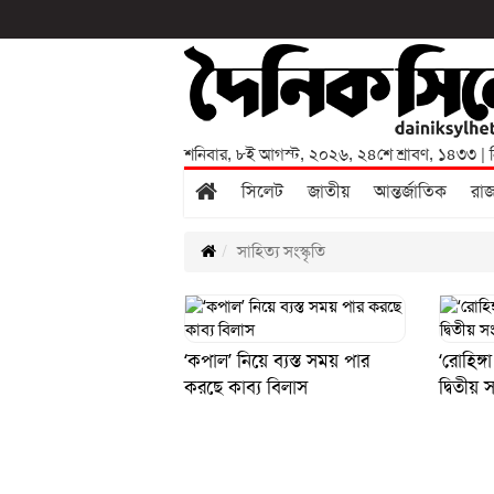
শনিবার
,
৮ই আগস্ট, ২০২৬
,
২৪শে শ্রাবণ, ১৪৩৩
| 
সিলেট
জাতীয়
আন্তর্জাতিক
রা
সাহিত্য সংস্কৃতি
‘কপাল’ নিয়ে ব্যস্ত সময় পার
‘রোহিঙ্
করছে কাব্য বিলাস
দ্বিতীয় 