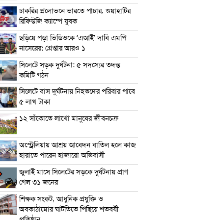
চাকরির প্রলোভনে ভারতে পাচার, গুয়াহাটির
রিফিউজি ক্যাম্পে যুবক
ছড়িয়ে পড়া ভিডিওকে ‘এআই’ দাবি এমপি
নাসেরের: গ্রেপ্তার আরও ১
সিলেটে সড়ক দুর্ঘটনা: ৫ সদস্যের তদন্ত
কমিটি গঠন
সিলেটে বাস দুর্ঘটনায় নিহতদের পরিবার পাবে
৫ লাখ টাকা
১২ সাঁকোতে লাখো মানুষের জীবনচক্র
অস্ট্রেলিয়ায় আশ্রয় আবেদন বাতিল হলে কাজ
হারাতে পারেন হাজারো অভিবাসী
জুলাই মাসে সিলেটের সড়কে দুর্ঘটনায় প্রাণ
গেল ৩১ জনের
শিক্ষক সংকট, আধুনিক প্রযুক্তি ও
অবকাঠামোর ঘাটতিতে পিছিয়ে শতবর্ষী
প্রতিষ্ঠান