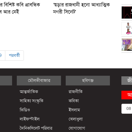
র বিশিষ্ট কবি প্রাবন্ধিক
‘ছড়ার রাজধানী হলো আধ্যাত্মিক
ব আর নেই
নগরী সিলেট’
9
পরবর্তী
জ
মৌলভীবাজার
হবিগঞ্জ
আন্তর্জাতিক
রাজনীতি
আ
সাহিত্য সংস্কৃতি
কবিতা
ভিডিও
ইসলাম
লাইফস্টাইল
খেলাধুলা
দৈনিকসিলেট পরিবার
যোগাযোগ