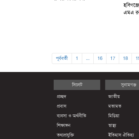
হবিগঞ্জে
এমএ র
পূর্ববর্তী
1
…
16
17
18
1
সিলেট
সুনামগঞ্জ
প্রচ্ছদ
জাতীয়
প্রবাস
মতামত
ব্যবসা ও অর্থনীতি
মিডিয়া
শিক্ষাঙ্গন
স্বাস্থ্য
তথ্যপ্রযুক্তি
ইতিহাস ঐতিহ্য