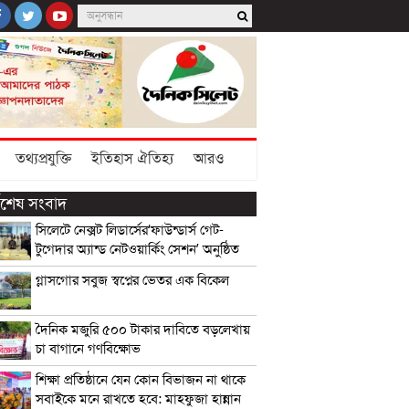
তথ্যপ্রযুক্তি
ইতিহাস ঐতিহ্য
আরও
্বশেষ সংবাদ
সিলেটে নেক্সট লিডার্সের‘ফাউন্ডার্স গেট-
টুগেদার অ্যান্ড নেটওয়ার্কিং সেশন’ অনুষ্ঠিত
গ্লাসগোর সবুজ স্বপ্নের ভেতর এক বিকেল
দৈনিক মজুরি ৫০০ টাকার দাবিতে বড়লেখায়
চা বাগানে গণবিক্ষোভ
শিক্ষা প্রতিষ্ঠানে যেন কোন বিভাজন না থাকে
সবাইকে মনে রাখতে হবে: মাহফুজা হান্নান