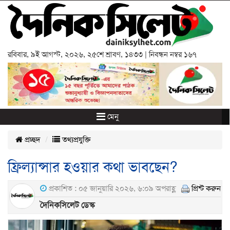
রবিবার
,
৯ই আগস্ট, ২০২৬
,
২৫শে শ্রাবণ, ১৪৩৩
| নিবন্ধন নম্বর ১৬৭
মেনু
প্রচ্ছদ
তথ্যপ্রযুক্তি
ফ্রিল্যান্সার হওয়ার কথা ভাবছেন?
প্রকাশিত : ০৫ জানুয়ারি ২০২৬, ৬:০৯ অপরাহ্ণ
প্রিন্ট করুন
দৈনিকসিলেট ডেস্ক