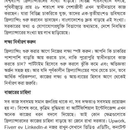
বিশ্বব্যাপী ফ্রিল্যান্সারদের সংখ্যা বাড়ছে। বিভিন্ন পরিসংখ্যান বলছে,
পৃথিবীজুড়ে প্রায় ২৮ শতাংশ দক্ষ পেশাজীবী এখন স্বাধীনভাবে কাজ
করছেন। যারা বিভিন্ন চাকরিতে যুক্ত, তাদের এক-তৃতীয়াংশও ভবিষ্যতে
ফ্রিল্যান্সিং শুরু করবেন ভাবছেন। বাংলাদেশেও দ্রুত বাড়ছে এই সংখ্যা।
সরকারের তথ্য ও যোগাযোগপ্রযুক্তি বিভাগের তথ্যমতে, দেশে নিবন্ধিত
ফ্রিল্যান্সারের সংখ্যা ছয় লাখ ছাড়িয়েছে।
লক্ষ্য নির্ধারণ করুন
ফ্রিল্যান্সিং শুরু করার আগে নিজের লক্ষ্য স্পষ্ট করুন। আপনি কি চাকরির
পাশাপাশি বাড়তি আয় করতে চান, নাকি পুরোপুরি স্বাধীনভাবে কাজ
করতে চান? পার্টটাইম হিসেবে শুরু করলে ঝুঁকি কমে এবং অভিজ্ঞতা
অর্জন সহজ হয়। আর যদি পূর্ণকালীন ফ্রিল্যান্সিংয়ের পথে যেতে চান, তবে
আর্থিক পরিকল্পনা, কাজের লক্ষ্য ও আয়-ব্যয়ের হিসাব আগে থেকেই
নির্ধারণ করা জরুরি।
বাজারের চাহিদা
সব কাজ সবসময় সমান জনপ্রিয় থাকে না, সব দক্ষতাও সবসময় প্রয়োজন
হয় না। বিশেষ করে, কৃত্রিম বুদ্ধিমত্তা বা আর্টিফিশিয়াল ইন্টেলিজেন্স এখন
অনেক কাজের ধরন বদলে দিয়েছে। তাই কোন ক্ষেত্রগুলোতে
ফ্রিল্যান্সারদের কাজের চাহিদা বাড়ছে তা জেনে রাখা দরকার। Upwork,
Fiverr ev LinkedIn-এ নজর রাখুন-সেখানে ভিডিও এডিটিং, কনটেন্ট