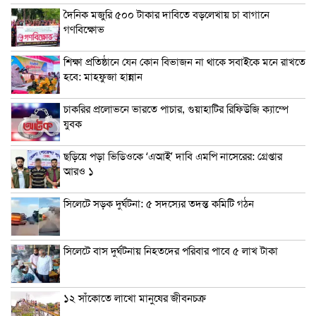
দৈনিক মজুরি ৫০০ টাকার দাবিতে বড়লেখায় চা বাগানে
গণবিক্ষোভ
শিক্ষা প্রতিষ্ঠানে যেন কোন বিভাজন না থাকে সবাইকে মনে রাখতে
হবে: মাহফুজা হান্নান
চাকরির প্রলোভনে ভারতে পাচার, গুয়াহাটির রিফিউজি ক্যাম্পে
যুবক
ছড়িয়ে পড়া ভিডিওকে ‘এআই’ দাবি এমপি নাসেরের: গ্রেপ্তার
আরও ১
সিলেটে সড়ক দুর্ঘটনা: ৫ সদস্যের তদন্ত কমিটি গঠন
সিলেটে বাস দুর্ঘটনায় নিহতদের পরিবার পাবে ৫ লাখ টাকা
১২ সাঁকোতে লাখো মানুষের জীবনচক্র