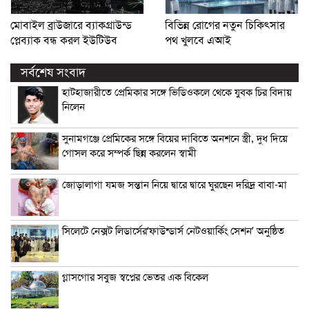
মোবাইল ব্রাউজারে ব্যাকগ্রাউন্ড
বিভিন্ন রোগের নতুন চিকিৎসার
প্লেব্যাক বন্ধ করল ইউটিউব
পথ খুলবে এআই
সর্বশেষ সংবাদ
হাটহাজারীতে প্রেমিকার সঙ্গে ভিডিওকলে থেকে যুবক চির বিদায়
নিলেন
সুনামগঞ্জে প্রেমিকের সঙ্গে বিয়ের দাবিতে অনশনে স্ত্রী, দুধ দিয়ে
গোসল করে সম্পর্ক ছিন্ন করলেন স্বামী
জোড়ালাগা যমজ সন্তান নিয়ে দ্বারে দ্বারে ঘুরছেন দরিদ্র বাবা-মা
সিলেটে নেক্সট লিডার্সের‘ফাউন্ডার্স নেটওয়ার্কিং সেশন’ অনুষ্ঠিত
গ্লাসগোর সবুজ স্বপ্নের ভেতর এক বিকেল