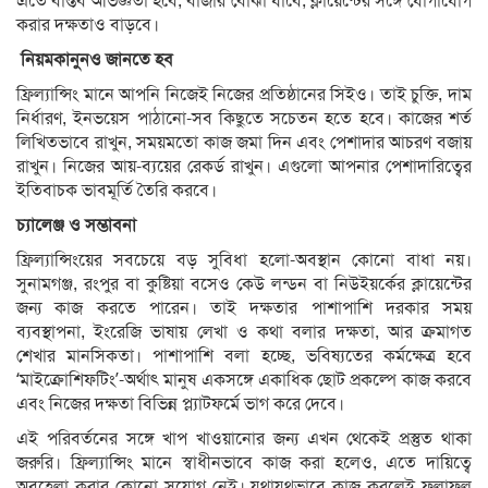
এতে বাস্তব অভিজ্ঞতা হবে, বাজার বোঝা যাবে, ক্লায়েন্টের সঙ্গে যোগাযোগ
করার দক্ষতাও বাড়বে।
নিয়মকানুনও জানতে হব
ফ্রিল্যান্সিং মানে আপনি নিজেই নিজের প্রতিষ্ঠানের সিইও। তাই চুক্তি, দাম
নির্ধারণ, ইনভয়েস পাঠানো-সব কিছুতে সচেতন হতে হবে। কাজের শর্ত
লিখিতভাবে রাখুন, সময়মতো কাজ জমা দিন এবং পেশাদার আচরণ বজায়
রাখুন। নিজের আয়-ব্যয়ের রেকর্ড রাখুন। এগুলো আপনার পেশাদারিত্বের
ইতিবাচক ভাবমূর্তি তৈরি করবে।
চ্যালেঞ্জ ও সম্ভাবনা
ফ্রিল্যান্সিংয়ের সবচেয়ে বড় সুবিধা হলো-অবস্থান কোনো বাধা নয়।
সুনামগঞ্জ, রংপুর বা কুষ্টিয়া বসেও কেউ লন্ডন বা নিউইয়র্কের ক্লায়েন্টের
জন্য কাজ করতে পারেন। তাই দক্ষতার পাশাপাশি দরকার সময়
ব্যবস্থাপনা, ইংরেজি ভাষায় লেখা ও কথা বলার দক্ষতা, আর ক্রমাগত
শেখার মানসিকতা। পাশাপাশি বলা হচ্ছে, ভবিষ্যতের কর্মক্ষেত্র হবে
‘মাইক্রোশিফটিং’-অর্থাৎ মানুষ একসঙ্গে একাধিক ছোট প্রকল্পে কাজ করবে
এবং নিজের দক্ষতা বিভিন্ন প্ল্যাটফর্মে ভাগ করে দেবে।
এই পরিবর্তনের সঙ্গে খাপ খাওয়ানোর জন্য এখন থেকেই প্রস্তুত থাকা
জরুরি। ফ্রিল্যান্সিং মানে স্বাধীনভাবে কাজ করা হলেও, এতে দায়িত্বে
অবহেলা করার কোনো সুযোগ নেই। যথাযথভাবে কাজ করলেই ফলাফল