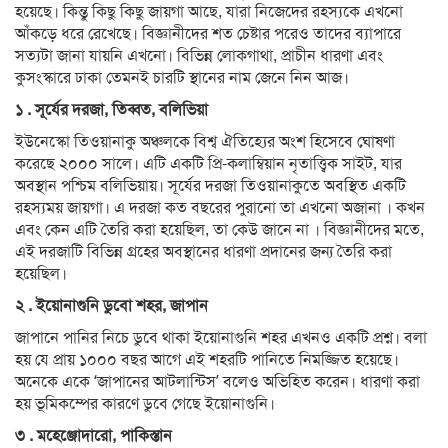
হয়েছে। কিন্তু কিছু কিছু জায়গা আছে, যারা নিজেদের রহস্যকে এখনো
আঁকড়ে ধরে রেখেছে। বিজ্ঞানীদের শত চেষ্টার পরেও তাদের ব্যাপারে
সত্যটা জানা যায়নি এখনো। বিভিন্ন লোকগাথা, প্রাচীন ধারণা এবং
কুসংস্কারে ঢাকা তেমনই চারটি স্থানের নাম জেনে নিন আজ।
১ . সূর্যের দরজা, তিব্বত, বলিভিয়া
ইউনেস্কো তিওয়ানাকু অঞ্চলকে বিশ্ব ঐতিহ্যের অংশ হিসেবে ঘোষণা
করেছে ২০০০ সালে। এটি একটি প্রি-কলাম্বিয়ান নৃতাত্ত্বিক সাইট, যার
অবস্থান পশ্চিম বলিভিয়ায়। সূর্যের দরজা তিওয়ানাকুতে অবস্থিত একটি
রহস্যময় জায়গা। এ দরজা কত বছরের পুরানো তা এখনো অজানা । কখন
এবং কেন এটি তৈরি করা হয়েছিল, তা কেউ জানে না । বিজ্ঞানীদের মতে,
এই দরজাটি বিভিন্ন গ্রহের অবস্থানের ধারণা প্রদানের জন্য তৈরি করা
হয়েছিল।
২ . ইয়োনাগুনি ডুবো শহর, জাপান
জাপানে পানির নিচে ডুবে থাকা ইয়োনাগুনি শহর এখনও একটি প্রশ্ন। বলা
হয় যে প্রায় ১০০০ বছর আগে এই শহরটি পানিতে নিমজ্জিত হয়েছে।
অনেকে একে ‘জাপানের আটলান্টিস’ বলেও অভিহিত করেন। ধারণা করা
হয় ভূমিকম্পের কারণে ডুবে গেছে ইয়োনাগুনি।
৩ . মহেঞ্জোদারো, পাকিস্তান