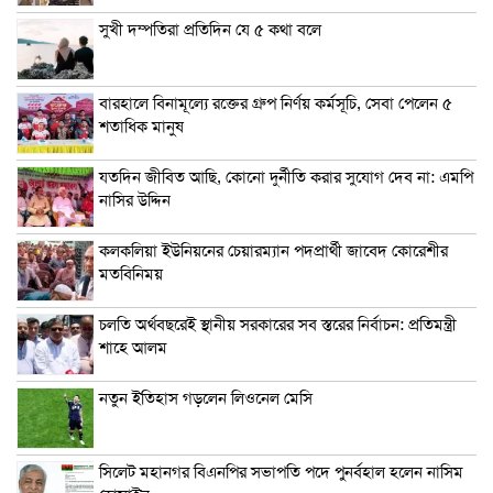
সুখী দম্পতিরা প্রতিদিন যে ৫ কথা বলে
বারহালে বিনামূল্যে রক্তের গ্রুপ নির্ণয় কর্মসূচি, সেবা পেলেন ৫
শতাধিক মানুষ
যতদিন জীবিত আছি, কোনো দুর্নীতি করার সুযোগ দেব না: এমপি
নাসির উদ্দিন
কলকলিয়া ইউনিয়নের চেয়ারম্যান পদপ্রার্থী জাবেদ কোরেশীর
মতবিনিময়
চলতি অর্থবছরেই স্থানীয় সরকারের সব স্তরের নির্বাচন: প্রতিমন্ত্রী
শাহে আলম
নতুন ইতিহাস গড়লেন লিওনেল মেসি
সিলেট মহানগর বিএনপির সভাপতি পদে পুনর্বহাল হলেন নাসিম