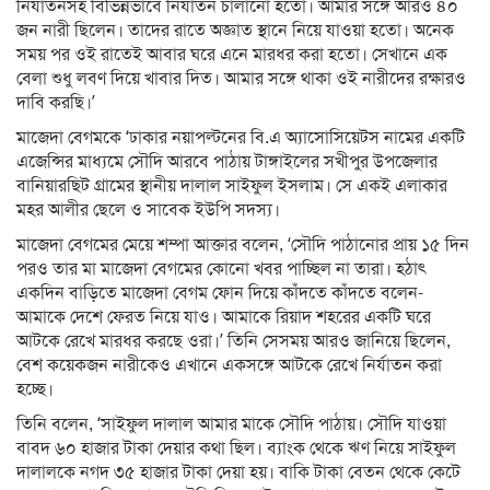
নির্যাতনসহ বিভিন্নভাবে নির্যাতন চালানো হতো। আমার সঙ্গে আরও ৪০
জন নারী ছিলেন। তাদের রাতে অজ্ঞাত স্থানে নিয়ে যাওয়া হতো। অনেক
সময় পর ওই রাতেই আবার ঘরে এনে মারধর করা হতো। সেখানে এক
বেলা শুধু লবণ দিয়ে খাবার দিত। আমার সঙ্গে থাকা ওই নারীদের রক্ষারও
দাবি করছি।’
মাজেদা বেগমকে ‘ঢাকার নয়াপল্টনের বি.এ অ্যাসোসিয়েটস নামের একটি
এজেন্সির মাধ্যমে সৌদি আরবে পাঠায় টাঙ্গাইলের সখীপুর উপজেলার
বানিয়ারছিট গ্রামের স্থানীয় দালাল সাইফুল ইসলাম। সে একই এলাকার
মহর আলীর ছেলে ও সাবেক ইউপি সদস্য।
মাজেদা বেগমের মেয়ে শম্পা আক্তার বলেন, ‘সৌদি পাঠানোর প্রায় ১৫ দিন
পরও তার মা মাজেদা বেগমের কোনো খবর পাচ্ছিল না তারা। হঠাৎ
একদিন বাড়িতে মাজেদা বেগম ফোন দিয়ে কাঁদতে কাঁদতে বলেন-
আমাকে দেশে ফেরত নিয়ে যাও। আমাকে রিয়াদ শহরের একটি ঘরে
আটকে রেখে মারধর করছে ওরা।’ তিনি সেসময় আরও জানিয়ে ছিলেন,
বেশ কয়েকজন নারীকেও এখানে একসঙ্গে আটকে রেখে নির্যাতন করা
হচ্ছে।
তিনি বলেন, ‘সাইফুল দালাল আমার মাকে সৌদি পাঠায়। সৌদি যাওয়া
বাবদ ৬০ হাজার টাকা দেয়ার কথা ছিল। ব্যাংক থেকে ঋণ নিয়ে সাইফুল
দালালকে নগদ ৩৫ হাজার টাকা দেয়া হয়। বাকি টাকা বেতন থেকে কেটে