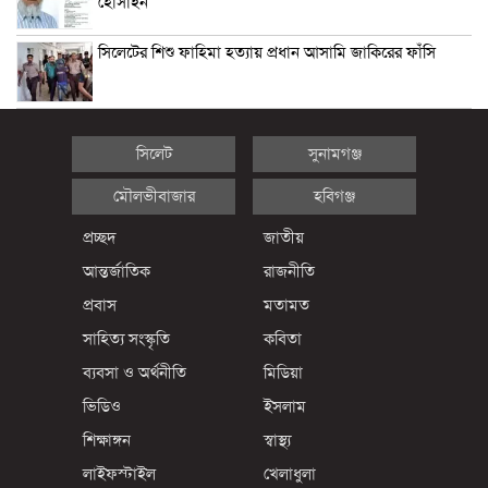
হোসাইন
সিলেটের শিশু ফাহিমা হত্যায় প্রধান আসামি জাকিরের ফাঁসি
সিলেট
সুনামগঞ্জ
মৌলভীবাজার
হবিগঞ্জ
প্রচ্ছদ
জাতীয়
আন্তর্জাতিক
রাজনীতি
প্রবাস
মতামত
সাহিত্য সংস্কৃতি
কবিতা
ব্যবসা ও অর্থনীতি
মিডিয়া
ভিডিও
ইসলাম
শিক্ষাঙ্গন
স্বাস্থ্য
লাইফস্টাইল
খেলাধুলা