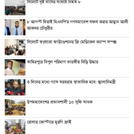
সিলেটে দুই বাসের সংঘর্ষে নিহত ৮
৮ আগস্ট দিরাই বিএনপি’র গণসমাবেশ সফল করার আহ্বান আলী
আকবর চৌধুরীর
সিলেটে স্বপ্নযাত্রা ফাউণ্ডেশনের ফ্রি মেডিকেল ক্যাম্প সম্পন্ন
তাহিরপুরে বিপুল পরিমাণ ভারতীয় বিড়ি উদ্ধার
৩ দিনের মধ্যে গ্যাস সরবরাহ স্বাভাবিক হবে: জ্বালানিমন্ত্রী
উপমহাদেশের প্রভাবশালী ১০ সুফি সাধক
রোলার কোস্টারে মুরগি ফ্রাই