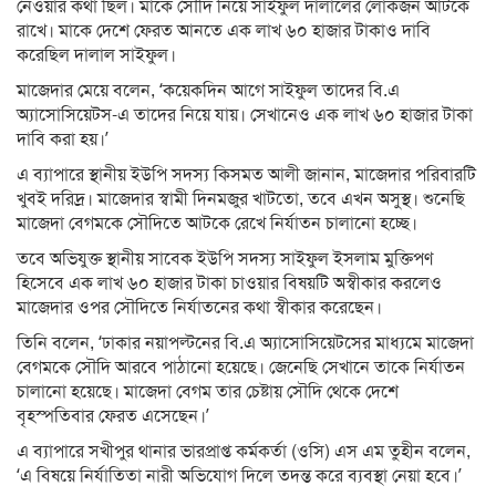
নেওয়ার কথা ছিল। মাকে সৌদি নিয়ে সাইফুল দালালের লোকজন আটকে
রাখে। মাকে দেশে ফেরত আনতে এক লাখ ৬০ হাজার টাকাও দাবি
করেছিল দালাল সাইফুল।
মাজেদার মেয়ে বলেন, ‘কয়েকদিন আগে সাইফুল তাদের বি.এ
অ্যাসোসিয়েটস-এ তাদের নিয়ে যায়। সেখানেও এক লাখ ৬০ হাজার টাকা
দাবি করা হয়।’
এ ব্যাপারে স্থানীয় ইউপি সদস্য কিসমত আলী জানান, মাজেদার পরিবারটি
খুবই দরিদ্র। মাজেদার স্বামী দিনমজুর খাটতো, তবে এখন অসুস্থ। শুনেছি
মাজেদা বেগমকে সৌদিতে আটকে রেখে নির্যাতন চালানো হচ্ছে।
তবে অভিযুক্ত স্থানীয় সাবেক ইউপি সদস্য সাইফুল ইসলাম মুক্তিপণ
হিসেবে এক লাখ ৬০ হাজার টাকা চাওয়ার বিষয়টি অস্বীকার করলেও
মাজেদার ওপর সৌদিতে নির্যাতনের কথা স্বীকার করেছেন।
তিনি বলেন, ‘ঢাকার নয়াপল্টনের বি.এ অ্যাসোসিয়েটসের মাধ্যমে মাজেদা
বেগমকে সৌদি আরবে পাঠানো হয়েছে। জেনেছি সেখানে তাকে নির্যাতন
চালানো হয়েছে। মাজেদা বেগম তার চেষ্টায় সৌদি থেকে দেশে
বৃহস্পতিবার ফেরত এসেছেন।’
এ ব্যাপারে সখীপুর থানার ভারপ্রাপ্ত কর্মকর্তা (ওসি) এস এম তুহীন বলেন,
‘এ বিষয়ে নির্যাতিতা নারী অভিযোগ দিলে তদন্ত করে ব্যবস্থা নেয়া হবে।’