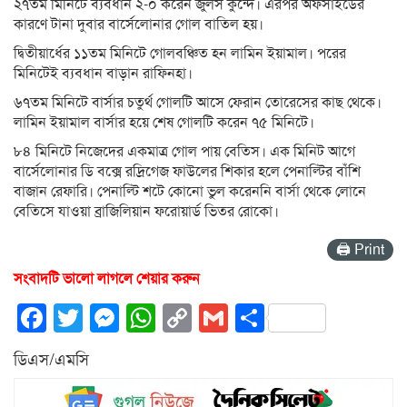
২৭তম মিনিটে ব্যবধান ২-০ করেন জুলস কুন্দে। এরপর অফসাইডের
কারণে টানা দুবার বার্সেলোনার গোল বাতিল হয়।
দ্বিতীয়ার্ধের ১১তম মিনিটে গোলবঞ্চিত হন লামিন ইয়ামাল। পরের
মিনিটেই ব্যবধান বাড়ান রাফিনহা।
৬৭তম মিনিটে বার্সার চতুর্থ গোলটি আসে ফেরান তোরেসের কাছ থেকে।
লামিন ইয়ামাল বার্সার হয়ে শেষ গোলটি করেন ৭৫ মিনিটে।
৮৪ মিনিটে নিজেদের একমাত্র গোল পায় বেতিস। এক মিনিট আগে
বার্সেলোনার ডি বক্সে রদ্রিগেজ ফাউলের শিকার হলে পেনাল্টির বাঁশি
বাজান রেফারি। পেনাল্টি শটে কোনো ভুল করেননি বার্সা থেকে লোনে
বেতিসে যাওয়া ব্রাজিলিয়ান ফরোয়ার্ড ভিতর রোকো।
🖨 Print
সংবাদটি ভালো লাগলে শেয়ার করুন
Facebook
Twitter
Messenger
WhatsApp
Copy
Gmail
Share
Link
ডিএস/এমসি