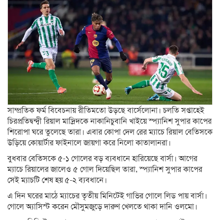
সাম্প্রতিক ফর্ম বিবেচনায় রীতিমতো উড়ছে বার্সেলোনা। চলতি সপ্তাহেই
চিরপ্রতিদ্বন্দ্বী রিয়াল মাদ্রিদকে নাকানিচুবানি খাইয়ে স্প্যানিশ সুপার কাপের
শিরোপা ঘরে তুলেছে তারা। এবার কোপা দেল রের ম্যাচে রিয়াল বেতিসকে
উড়িয়ে কোয়ার্টার ফাইনালে জায়গা করে নিলো কাতালানরা।
বুধবার বেতিসকে ৫-১ গোলের বড় ব্যবধানে হারিয়েছে বার্সা। আগের
ম্যাচে রিয়ালের জালেও ৫ গোল দিয়েছিল তারা, স্প্যানিশ সুপার কাপের
সেই ম্যাচটি শেষ হয় ৫-২ ব্যবধানে।
এ দিন ঘরের মাঠে ম্যাচের তৃতীয় মিনিটেই গাভির গোলে লিড পায় বার্সা।
গোলে অ্যাসিস্ট করেন মৌসুমজুড়ে দারুণ খেলতে থাকা দানি ওলমো।