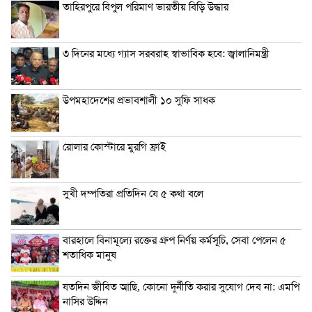
তাহিরপুরে বিপুল পরিমাণ ভারতীয় বিড়ি উদ্ধার
৩ দিনের মধ্যে গ্যাস সরবরাহ স্বাভাবিক হবে: জ্বালানিমন্ত্রী
উপমহাদেশের প্রভাবশালী ১০ সুফি সাধক
রোলার কোস্টারে মুরগি ফ্রাই
সুখী দম্পতিরা প্রতিদিন যে ৫ কথা বলে
বারহালে বিনামূল্যে রক্তের গ্রুপ নির্ণয় কর্মসূচি, সেবা পেলেন ৫
শতাধিক মানুষ
যতদিন জীবিত আছি, কোনো দুর্নীতি করার সুযোগ দেব না: এমপি
নাসির উদ্দিন