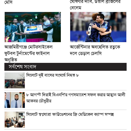
ঘোষণার দাবি, উত্তাল ব্রাজিলের
মেসি
বেলেম
আজমিরীগঞ্জে মোটরসাইকেল
আর্জেন্টিনার অবহেলিত রত্নকে
ফুটবল টুর্নামেন্টের ফাইনাল
দলে ভেড়াল চেলসি
অনুষ্ঠিত
সর্বশেষ সংবাদ
সিলেটে দুই বাসের সংঘর্ষে নিহত ৮
৮ আগস্ট দিরাই বিএনপি’র গণসমাবেশ সফল করার আহ্বান আলী
আকবর চৌধুরীর
সিলেটে স্বপ্নযাত্রা ফাউণ্ডেশনের ফ্রি মেডিকেল ক্যাম্প সম্পন্ন