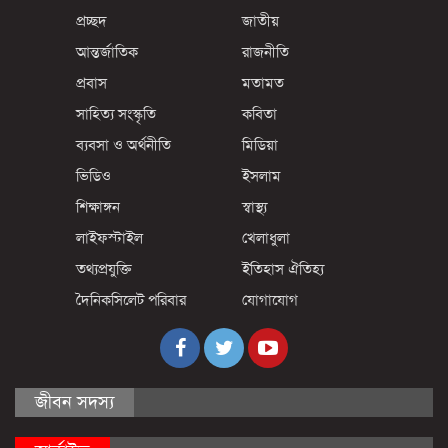
প্রচ্ছদ
জাতীয়
আন্তর্জাতিক
রাজনীতি
প্রবাস
মতামত
সাহিত্য সংস্কৃতি
কবিতা
ব্যবসা ও অর্থনীতি
মিডিয়া
ভিডিও
ইসলাম
শিক্ষাঙ্গন
স্বাস্থ্য
লাইফস্টাইল
খেলাধুলা
তথ্যপ্রযুক্তি
ইতিহাস ঐতিহ্য
দৈনিকসিলেট পরিবার
যোগাযোগ
জীবন সদস্য