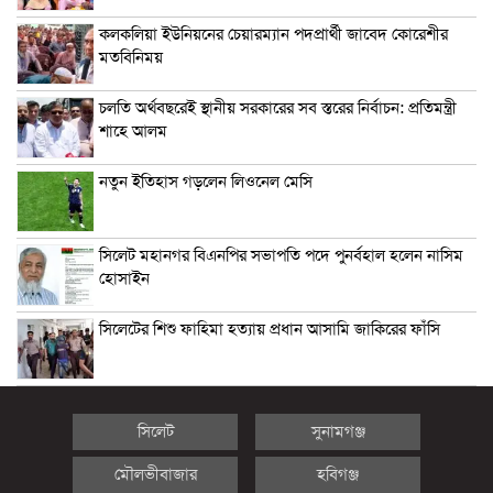
কলকলিয়া ইউনিয়নের চেয়ারম্যান পদপ্রার্থী জাবেদ কোরেশীর
মতবিনিময়
চলতি অর্থবছরেই স্থানীয় সরকারের সব স্তরের নির্বাচন: প্রতিমন্ত্রী
শাহে আলম
নতুন ইতিহাস গড়লেন লিওনেল মেসি
সিলেট মহানগর বিএনপির সভাপতি পদে পুনর্বহাল হলেন নাসিম
হোসাইন
সিলেটের শিশু ফাহিমা হত্যায় প্রধান আসামি জাকিরের ফাঁসি
সিলেট
সুনামগঞ্জ
মৌলভীবাজার
হবিগঞ্জ