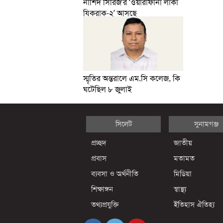
নাশিদ সিরিজ’র ‘ওয়ারাফানা লাকা
যিকরাক-২’ আসছে
স্মৃতির অন্তরালে এম.সি কলেজ, কি
ঘটেছিল ৮ জুলাই
সিলেট
সুনামগঞ্জ
প্রচ্ছদ
জাতীয়
প্রবাস
মতামত
ব্যবসা ও অর্থনীতি
মিডিয়া
শিক্ষাঙ্গন
স্বাস্থ্য
তথ্যপ্রযুক্তি
ইতিহাস ঐতিহ্য