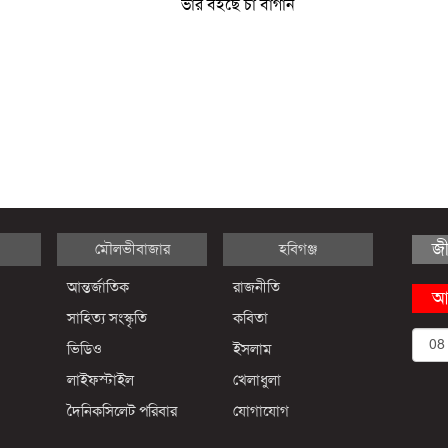
ভার বইছে চা বাগান
জ
মৌলভীবাজার
হবিগঞ্জ
আন্তর্জাতিক
রাজনীতি
আ
সাহিত্য সংস্কৃতি
কবিতা
ভিডিও
ইসলাম
লাইফস্টাইল
খেলাধুলা
দৈনিকসিলেট পরিবার
যোগাযোগ