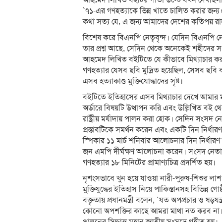
আহমেদ লিখিত বইটির পাতা উল্টে যখন দেখছিলাম
`৭১-এর গণহত্যাকে ভিন্ন খাতে চালিত করার জন
কথা সত্য যে, এ জন্য আমাদের দেশের কতিপয় র
বিশেষ করে বিএনপি নেতৃবৃন্দ। যেদিন বিএনপি নেত
তার প্রশ্ন আছে, সেদিন থেকে অনেকেই শহীদের সংখ
আহমেদ লিখিত বইটিতে যে কীভাবে মিথ্যাচার করা 
গণহত্যার যেসব ছবি মুদ্রিত হয়েছিল, সেসব ছবি
এসব হত্যাকাণ্ড মুক্তিযোদ্ধাদের সৃষ্ট।
বইটিতে ইতিহাসের এসব মিথ্যাচার দেখে আমার মন
অর্ডারে বিষয়টি উত্থাপন করি এবং উল্লিখিত বই থে
রাষ্ট্রীয় মর্যাদায় পালন করা হোক। সেদিন সংসদ নে
প্রস্তাবটিকে সমর্থন করেন এবং একটি দিন নির্ধা
স্পিকার ১১ মার্চ শনিবার আলোচনার দিন নির্ধারণ 
জন এমপি দীর্ঘক্ষণ আলোচনা করেন। সংসদ নেতা প্রধ
গণহত্যার ১৮ মিনিটের প্রামাণ্যচিত্র প্রদর্শিত হয়।
নৃশংসভাবে খুন হয়ে যাওয়া নারী-পুরুষ-শিশুর ল
মুক্তিযুদ্ধের ইতিহাস নিয়ে পাকিস্তানসহ বিভিন্ন 
বক্তৃতায় প্রধানমন্ত্রী বলেন, `যত অপপ্রচার ও ষড়
কোনো অপশক্তির কাছে আমরা মাথা নত করব না।` অতঃ