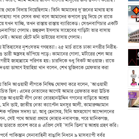
। কারণ, আমি আমার জীবন বাংলার মানুষের জন্য উৎসর্গ করেছি।`
কাছ থেকে বিদায় নিয়েছিলাম। তিনি আমাদের দু`জনের মাথায় হাত
সাহায্য পাব সেসব কথা বলে আমাদের কপালে চুমু দিয়ে সে রাতে
য়ে যখন যাচ্ছি, তখন রাস্তায় রাস্তায় ব্যারিকেড। সেগুনবাগিচার একটি
গুনবাগিচা গেলাম। জহুরুল ইসলাম সাহেবের গাড়িটা তার বাসায়
থা নেই। আমরা হেঁটে মনি ভাইয়ের বাসায় গেলাম।
য় ইতিহাসের নৃশংসতম গণহত্যা। ২৫ মার্চ রাতে ঢাকা নগরীর নিরীহ-
াঙ্ক ও ভারী অস্ত্রসহ ঝাঁপিয়ে পড়ে। কামানের গোলা, মর্টারের শেল আর
নগরীই জাহান্নামে পরিণত হয়। চারদিকে শুধু বিকট আওয়াজ। রাতে
দেওয়া ভাষণে ইয়াহিয়া খান বলেন, শেখ মুজিবকে গ্রেফতার করা
য় তিনি আওয়ামী লীগকে নিষিদ্ধ ঘোষণা করে বলেন, `আওয়ামী
চিত ছিল। এদের নেতাদের আগেই আমার গ্রেফতার করা উচিত
গঞ্জে আওয়ামী লীগ নেতা বোরহানউদ্দিন গগনের বাড়িতে আশ্রয়
, মনি ভাই, জাতীয় নেতা ক্যাপ্টেন মনসুর আলী, কামারুজ্জামান
াদেশিক পরিষদ সদস্য ডা. আবু হেনাসহ, যিনি অসহযোগ আন্দোলনের
, সেই পথে আমরা প্রথমে দোহার-নবাবগঞ্জ, পরে মানিকগঞ্জ,
িয়ে ভারতে প্রবেশ করে ৪ এপ্রিল সেই `সানি ভিলা`য় আশ্রয় গ্রহণ করি।
পর্বে পাকিস্তান সেনাবাহিনী বাঙালি নিধনে ৯ মাসব্যাপী বর্বর