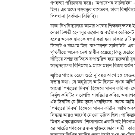
গণহত্যা পরিচালনা করে। `অপারেশন সার্চলাইট`-এর
ছিল। এর মধ্যে বঙ্গবন্ধুর বাসভবন, ঢাকা বিশ্বব
পিলখানা (বর্তমান বিজিবি)।
ঢাকা বিশ্ববিদ্যালয়ে আমার শ্রদ্ধেয় শিক্ষকবৃন্দস
নেতা চিশতী হেলালুর রহমান ও বর্তমান কেবিনেট
হলের অনেক ছাত্রকে হত্যা করা হয়। ঢাকার ৪টি স্থ
সিলেট ও চট্টগ্রাম ছিল `অপারেশন সার্চলাইট`-এ
পৃথিবীতে অনেক দেশ স্বাধীন হয়েছে; কিন্তু এভা
দাঁড়িয়ে সশস্ত্র জাতিতে রূপান্তরিত হয়ে রক্তক্ষয়ী
আত্মত্যাগের বিনিময়ে ৯ মাসে মহান বিজয় অর্জ
স্মৃতির পাতায় ভেসে ওঠে দু`বছর আগে ১৫ ফেব্রুয়
সভার কথা। সে অনুষ্ঠানে আমি ছিলাম প্রধান অত
আমরা `গণহত্যা দিবস` হিসেবে পালন করি না- সে 
নির্মূল কমিটির সভাপতি শাহরিয়ার কবির, অধ্যাপ
এই দিনটির যে চিত্র তুলে ধরেছিলেন, তাতে আম
`গণহত্যা দিবস` হিসেবে পালন করিনি! আমি অকপটে স
সিদ্ধান্ত আরও আগেই নেওয়া উচিত ছিল। পাকিস্তা
মিথস্‌ এক্সপ্লোডেড` শিরোনামে একটি বই লিখেছ
২৫ মার্চের গণহত্যার জন্য মুক্তিযোদ্ধারা দায়ী। 