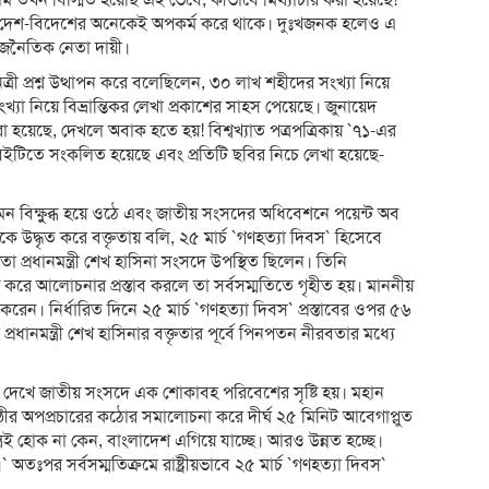
 তখন বিস্মিত হয়েছি এই ভেবে, কীভাবে মিথ্যাচার করা হয়েছে!
্য দেশ-বিদেশের অনেকেই অপকর্ম করে থাকে। দুঃখজনক হলেও এ
াজনৈতিক নেতা দায়ী।
্রী প্রশ্ন উত্থাপন করে বলেছিলেন, ৩০ লাখ শহীদের সংখ্যা নিয়ে
্যা নিয়ে বিভ্রান্তিকর লেখা প্রকাশের সাহস পেয়েছে। জুনায়েদ
হয়েছে, দেখলে অবাক হতে হয়! বিশ্বখ্যাত পত্রপত্রিকায় `৭১-এর
 বইটিতে সংকলিত হয়েছে এবং প্রতিটি ছবির নিচে লেখা হয়েছে-
 বিক্ষুুব্ধ হয়ে ওঠে এবং জাতীয় সংসদের অধিবেশনে পয়েন্ট অব
কে উদ্ধৃত করে বক্তৃতায় বলি, ২৫ মার্চ `গণহত্যা দিবস` হিসেবে
তা প্রধানমন্ত্রী শেখ হাসিনা সংসদে উপস্থিত ছিলেন। তিনি
রণ করে আলোচনার প্রস্তাব করলে তা সর্বসম্মতিতে গৃহীত হয়। মাননীয়
করেন। নির্ধারিত দিনে ২৫ মার্চ `গণহত্যা দিবস` প্রস্তাবের ওপর ৫৬
ানমন্ত্রী শেখ হাসিনার বক্তৃতার পূর্বে পিনপতন নীরবতার মধ্যে
াশ দেখে জাতীয় সংসদে এক শোকাবহ পরিবেশের সৃষ্টি হয়। মহান
গোষ্ঠীর অপপ্রচারের কঠোর সমালোচনা করে দীর্ঘ ২৫ মিনিট আবেগাপ্লুত
যন্ত্রই হোক না কেন, বাংলাদেশ এগিয়ে যাচ্ছে। আরও উন্নত হচ্ছে।
পর সর্বসম্মতিক্রমে রাষ্ট্রীয়ভাবে ২৫ মার্চ `গণহত্যা দিবস`