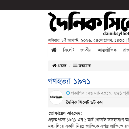
শনিবার
,
৮ই আগস্ট, ২০২৬
,
২৪শে শ্রাবণ, ১৪৩৩
| 
সিলেট
জাতীয়
আন্তর্জাতিক
রা
প্রচ্ছদ
মতামত
গণহত্যা ১৯৭১
প্রকাশিত : ২৬ মার্চ ২০১৯, ২:৫১ পূর্বাহ
দৈনিক সিলেট ডট কম
তোফায়েল আহমেদ:
প্রকৃতপক্ষে ১৯৭১-এর ১ মার্চ থেকেই অসহযোগ আন্দ
মধ্য দিয়ে একটি নিরস্ত্র জাতিকে সশস্ত্র জাতিতে রূ