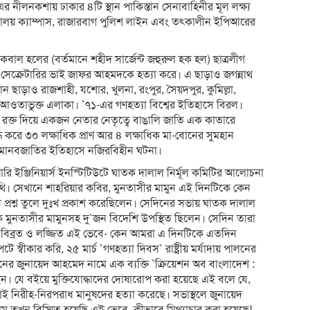
 নীলনকশায় ঢাকার ৪টি স্থান পাকিস্তান সেনাবাহিনীর মূল লক্ষ্য
িদ্যালয় ক্যাম্পাস, রাজারবাগ পুলিশ লাইন এবং তৎকালীন ইপিআরের
হ ইকবাল হলের (বর্তমানে শহীদ সার্জেন্ট জহুরুল হক হল) ছাত্রলীগ
 সেক্রেটারির ভাই জাফর আহমদকে হত্যা করে। এ ছাড়াও জগন্নাথ
ান ছাড়াও রাজশাহী, যশোর, খুলনা, রংপুর, সৈয়দপুর, কুমিল্লা,
র আওতাভুক্ত এলাকা। `৭১-এর গণহত্যা বিশ্বের ইতিহাসে বিরল।
বে রক্ত দিয়ে একজন নেতার নেতৃত্বে বাঙালি জাতি এক কাতারে
 যুদ্ধ করে ৩০ লক্ষাধিক প্রাণ আর ৪ লক্ষাধিক মা-বোনের সুমহান
ন মানবজাতির ইতিহাসে নজিরবিহীন ঘটনা।
ারি ইঞ্জিনিয়ার্স ইনস্টিটিউটে ঘাতক দালাল নির্মূল কমিটির আলোচনা
িথি। সেখানে শাহরিয়ার কবির, মুনতাসীর মামুন এই দিনটিকে কেন
প্রশ্ন তুলে দুঃখ প্রকাশ করেছিলেন। সেদিনের সভায় ঘাতক দালাল
ক মুনতাসীর মামুনসহ দু`জন বিদেশি উপস্থিত ছিলেন। সেদিন তারা
ি বিব্রত ও লজ্জিত এই ভেবে- কেন আমরা এ দিনটিকে এতদিন
্বীকার করি, ২৫ মার্চ `গণহত্যা দিবস` রাষ্ট্রীয় মর্যাদায় পালনের
নের জুনায়েদ আহমেদ নামে এক ব্যক্তি `ক্রিয়েশন অব বাংলাদেশ :
েন। যে বইয়ে মুক্তিযোদ্ধাদের দোষারোপ করা হয়েছে এই বলে যে,
তারাই নিরীহ-নিরপরাধ মানুষদের হত্যা করেছে। সভাস্থলে জুনায়েদ