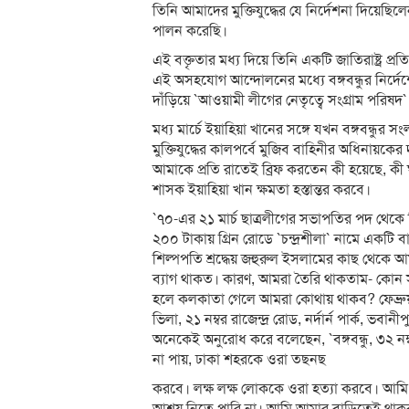
তিনি আমাদের মুক্তিযুদ্ধের যে নির্দেশনা দিয়েছি
পালন করেছি।
এই বক্তৃতার মধ্য দিয়ে তিনি একটি জাতিরাষ্ট্র 
এই অসহযোগ আন্দোলনের মধ্যে বঙ্গবন্ধুর নির্দে
দাঁড়িয়ে `আওয়ামী লীগের নেতৃত্বে সংগ্রাম পরিষদ` গড়
মধ্য মার্চে ইয়াহিয়া খানের সঙ্গে যখন বঙ্গবন্ধ
মুক্তিযুদ্ধের কালপর্বে মুজিব বাহিনীর অধিনায়কে
আমাকে প্রতি রাতেই ব্রিফ করতেন কী হয়েছে, 
শাসক ইয়াহিয়া খান ক্ষমতা হস্তান্তর করবে।
`৭০-এর ২১ মার্চ ছাত্রলীগের সভাপতির পদ থেকে 
২০০ টাকায় গ্রিন রোডে `চন্দ্রশীলা` নামে একট
শিল্পপতি শ্রদ্ধেয় জহুরুল ইসলামের কাছ থেকে
ব্যাগ থাকত। কারণ, আমরা তৈরি থাকতাম- কোন সময় ক
হলে কলকাতা গেলে আমরা কোথায় থাকব? ফেব্রুয়ার
ভিলা, ২১ নম্বর রাজেন্দ্র রোড, নর্দার্ন পার্ক, ভ
অনেকেই অনুরোধ করে বলেছেন, `বঙ্গবন্ধু, ৩২ নম
না পায়, ঢাকা শহরকে ওরা তছনছ
করবে। লক্ষ লক্ষ লোককে ওরা হত্যা করবে। আমি 