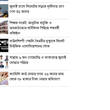
জুলাই মাসে সিলেটের সড়কে দুর্ঘটনায় প্রাণ
গেল ৩১ জনের
শিক্ষক সংকট, আধুনিক প্রযুক্তি ও
অবকাঠামোর ঘাটতিতে পিছিয়ে শতবর্ষী
প্রতিষ্ঠান
বাউলশিল্পী পেহলি ভৈরবীর মৃত্যুতে সিলেট
মিউজিক এসোসিয়েশনের শোক
শাল্লায় ৬ জন গেজেটেড ও ভাতাপ্রাপ্ত জুলাই
যোদ্ধার পরিচয়
ফ্যামিলি কার্ড দেয়ার নামে ২৬ জনের কাছ
থেকে ৭৮ হাজার টাকা নেয়ার অভিযোগ