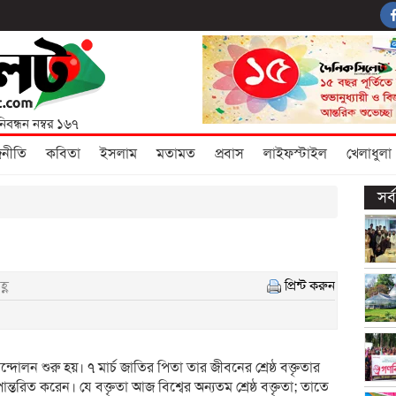
নিবন্ধন নম্বর ১৬৭
জনীতি
কবিতা
ইসলাম
মতামত
প্রবাস
লাইফস্টাইল
খেলাধুলা
সর
্ণ
প্রিন্ট করুন
োলন শুরু হয়। ৭ মার্চ জাতির পিতা তার জীবনের শ্রেষ্ঠ বক্তৃতার
পান্তরিত করেন। যে বক্তৃতা আজ বিশ্বের অন্যতম শ্রেষ্ঠ বক্তৃতা; তাতে