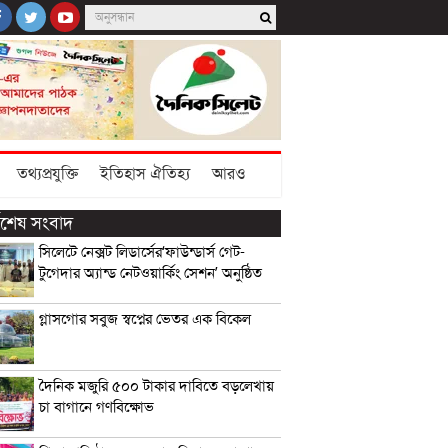
তথ্যপ্রযুক্তি
ইতিহাস ঐতিহ্য
আরও
্বশেষ সংবাদ
সিলেটে নেক্সট লিডার্সের‘ফাউন্ডার্স গেট-
টুগেদার অ্যান্ড নেটওয়ার্কিং সেশন’ অনুষ্ঠিত
গ্লাসগোর সবুজ স্বপ্নের ভেতর এক বিকেল
দৈনিক মজুরি ৫০০ টাকার দাবিতে বড়লেখায়
চা বাগানে গণবিক্ষোভ