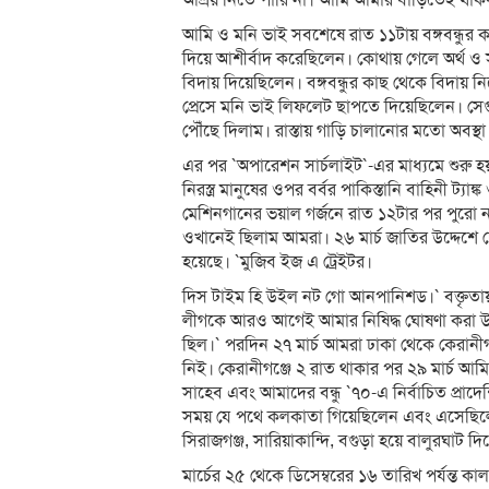
আশ্রয় নিতে পারি না। আমি আমার বাড়িতেই থাকব
আমি ও মনি ভাই সবশেষে রাত ১১টায় বঙ্গবন্ধুর 
দিয়ে আশীর্বাদ করেছিলেন। কোথায় গেলে অর্থ ও 
বিদায় দিয়েছিলেন। বঙ্গবন্ধুর কাছ থেকে বিদায় নি
প্রেসে মনি ভাই লিফলেট ছাপতে দিয়েছিলেন। সে
পৌঁছে দিলাম। রাস্তায় গাড়ি চালানোর মতো অবস্
এর পর `অপারেশন সার্চলাইট`-এর মাধ্যমে শুরু হ
নিরস্ত্র মানুষের ওপর বর্বর পাকিস্তানি বাহিনী ট্য
মেশিনগানের ভয়াল গর্জনে রাত ১২টার পর পুরো 
ওখানেই ছিলাম আমরা। ২৬ মার্চ জাতির উদ্দেশে 
হয়েছে। `মুজিব ইজ এ ট্রেইটর।
দিস টাইম হি উইল নট গো আনপানিশড।` বক্তৃতা
লীগকে আরও আগেই আমার নিষিদ্ধ ঘোষণা করা উ
ছিল।` পরদিন ২৭ মার্চ আমরা ঢাকা থেকে কেরানী
নিই। কেরানীগঞ্জে ২ রাত থাকার পর ২৯ মার্চ আমি
সাহেব এবং আমাদের বন্ধু `৭০-এ নির্বাচিত প্র
সময় যে পথে কলকাতা গিয়েছিলেন এবং এসেছিলেন
সিরাজগঞ্জ, সারিয়াকান্দি, বগুড়া হয়ে বালুরঘাট দ
মার্চের ২৫ থেকে ডিসেম্বরের ১৬ তারিখ পর্যন্ত কাল