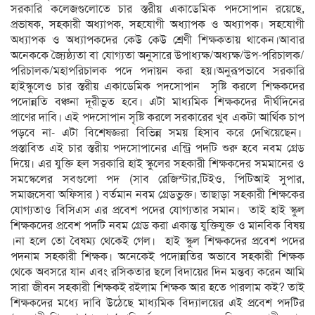
সরকারি কলেজগুলোতে চার স্তরীয় একাডেমিক পদসোপান রয়েছে,
প্রভাষক, সহকারী অধ্যাপক, সহযোগী অধ্যাপক ও অধ্যাপক। সহযোগী
অধ্যাপক ও অধ্যাপকদের কেউ কেউ শ্রেণী শিক্ষকতায় থাকেন।আবার
অনেককে জ্যৈষ্ঠ্যতা বা যোগ্যতা অনুসারে উপাধ্যক্ষ/অধ্যক্ষ/উপ-পরিচালক/
পরিচালক/মহাপরিচালক পদে পদায়ন করা হয়।অনুরূপভাবে সরকারি
হাইস্কুলেও চার স্তরীয় একাডেমিক পদসোপান সৃষ্টি করলে শিক্ষকদের
পদোন্নতি বঞ্চনা দূরীভূত হবে। এটা মাধ্যমিক শিক্ষকদের দীর্ঘদিনের
প্রাণের দাবি। এই পদসোপান সৃষ্টি করলে সরকারের খুব একটা আর্থিক চাপ
পড়বে না- এটা বিশেষজ্ঞরা বিভিন্ন সময় হিসাব করে দেখিয়েছেন।
প্রস্তাবিত এই চার স্তরীয় পদসোপানের এন্ট্রি পদটি শুরু হবে নবম গ্রেড
দিয়ে। এর যুক্তি হল সরকারি হাই স্কুলের সহকারী শিক্ষকদের সমমানের ও
সমস্কেলের সবগুলো পদ (সাব রেজিস্টার,টিইও, পিটিআই সুপার,
সমাজসেবা অফিসার ) বর্তমান নবম গ্রেডভুক্ত। তাছাড়া সহকারী শিক্ষকের
যোগ্যতাও বিসিএস এর প্রবেশ পদের যোগ্যতার সমান। তাই হাই স্কুল
শিক্ষকদের প্রবেশ পদটি নবম গ্রেড করা একান্ত যুক্তিযুক্ত ও মানবিক বিষয়
।না হলে তো বৈষম্য থেকেই গেল। হাই স্কুল শিক্ষকদের প্রবেশ পদের
পদনাম সহকারী শিক্ষক। অনেকেই পদোন্নতির অভাবে সহকারী শিক্ষক
থেকে অবসরে যান এবং রসিকতার ছলে বিদায়ের দিন মন্তব্য করেন আমি
সারা জীবন সহকারী শিক্ষকই রইলাম শিক্ষক আর হতে পারলাম কই? তাই
শিক্ষকদের মধ্যে দাবি উঠেছে মাধ্যমিক বিদ্যালয়ের এই প্রবেশ পদটির