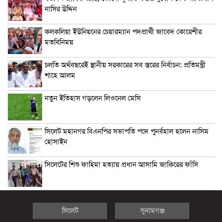
নাসির উদ্দিন
কলকলিয়া ইউনিয়নের চেয়ারম্যান পদপ্রার্থী জাবেদ কোরেশীর
মতবিনিময়
চলতি অর্থবছরেই স্থানীয় সরকারের সব স্তরের নির্বাচন: প্রতিমন্ত্রী
শাহে আলম
নতুন ইতিহাস গড়লেন লিওনেল মেসি
সিলেট মহানগর বিএনপির সভাপতি পদে পুনর্বহাল হলেন নাসিম
হোসাইন
সিলেটের শিশু ফাহিমা হত্যায় প্রধান আসামি জাকিরের ফাঁসি
সিলেট
সুনামগঞ্জ