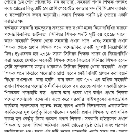
গ্রেডের (১ম শ্রেণি গেজেটেড- নন ক্যাডার), সহকারী প্রধান শিক্ষক পদটিও
নবম গ্রেডের কিন্তু এটি ১ম শ্রেণি গেজেটেড ক্যাডার পদ (বি.সি.এস ক্যাডার
ও কম্পোজিশন রুলস অনুযায়ী)। প্রধান শিক্ষক পদটি ৬ষ্ঠ গ্রেডের একটি
ক্যাডার পদ।
বর্তমানে সরকারি হাইস্কুলের সবচেয় বড় সংকট হচ্ছে নিয়োগবিধির কারনে
পদোন্নতিজনিত জটিলতা ।সিনিয়র শিক্ষক পদটি সৃষ্টি হয় ২০১৮ সালে।
আগে সহকারী শিক্ষক থেকে সহকারী প্রধান পদে এবং সহকারী প্রধান
শিক্ষক থেকে প্রধান শিক্ষক পদে পদোন্নতির একটি সুস্পষ্ট নিয়োগবিধি
ছিল। দুঃখজনক হল ২০১৮ সালে সিনিয়র শিক্ষক পদের যে নিয়োগবিধি
করা হয়েছে সেখানে সহকারী শিক্ষক থেকে কিভাবে সিনিয়র শিক্ষক হবেন
সেটি সুস্পষ্টভাবে উল্লেখ থাকলেও সিনিয়র শিক্ষক থেকে সহকারী প্রধান
শিক্ষক পদে কিভাবে পদোন্নতি প্রাপ্ত হবেন সেই বিধিটি প্রণয়ন করা হয়নি
কিংবা সংশোধন করা হয়নি। যার ফলে প্রায় ৭০০ এর অধিক সহকারী
প্রধান শিক্ষকের পদোন্নতি দীর্ঘদিন থেকে বন্ধ রয়েছে আবার সহকারী প্রধান
শিক্ষকের পদোন্নতি বন্ধ থাকায় তার পরের ধাপ অর্থাৎ প্রধান শিক্ষক
পদেও পদোন্নতি হচ্ছে না। এতে করে সরকারি হাইস্ককুলের একাডেমিক
কার্যক্রম দারূনভাবে ব্যাহত হচ্ছে কারণ একটি বিদ্যালয়ের একাডেমিক
কার্যক্রমের মূল নের্তৃত্ব দিয়ে থাকেন সহকারী প্রধান শিক্ষক ও প্রশাসনিক
কাজে মূল নের্তৃত্ব দিয়ে থাকেন প্রধান শিক্ষক। সরকারি হাইস্কুলের প্রধান
শিক্ষক ও জেলা শিক্ষা অফিসার একই গ্রেডের (৬ষ্ঠ গ্রেড) এবং পরস্পর
বদলিযোগ্য পদ। ফলে এই দুটি পদের পদোন্নতি একই সাথে হয়। মূলত