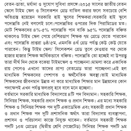
বেতন-ভাতা, মর্যাদা ও সুযোগ সুবিধা প্রসঙ্গে।২০১৫ সালের জাতীয় বেতন
স্কেলে টাইম স্কেল ও সিলেকশন গ্রেড বাতিল করার ফলে সবচেয়ে বেশি
ক্ষতিগ্রস্ত হয়েছেন সরকারি হাই স্কুলের শিক্ষকরা।সরকারি হাই স্কুলে
পদোন্নতি নেই বললেই চলে।পদোন্নতির ওপরের দিক পিরামিডের মত।
মোট শিক্ষকদের ৪%-৫% পদোন্নতি পান বাকি ৯৫% পদোন্নতি বঞ্চিত
থাকলেও টাইম স্কেল পেয়ে বেশিরভাগ শিক্ষক ৭ম গ্রেডে যেতে পারতেন
এবং পদোন্নতি প্রাপ্তরা ৬ষ্ঠ/৫ম, এমনকি ৪র্থ গ্রেড পর্যন্ত কেউ কেউ যেতে
পারতেন। কিন্তু টাইম স্কেল/ সিলেকশন গ্রেড তুলে দেওয়ার পর থেকে
হাজার হাজার শিক্ষক আর্থিকভাবে বঞ্চিত। পদোন্নতি তো হচ্ছেই না উপরন্তু
তারা দীর্ঘ দিন থেকে বকেয়া টাইমস্কেল ও পাচ্ছেননা।মামলা করে একাধিক
রায় পেলেও এখনো তাদের প্রাপ্য বেতগ্রেড তারা পাচ্ছেননা।এই হল
মাধ্যমিক শিক্ষকদের পেশাগত ও অর্থনৈতিক অবস্থা।তাই মাধ্যমিক
শিক্ষকদের জীবনমান উন্নত না করে মাধ্যমিক শিক্ষার মান উন্নয়নের কোন
পদক্ষেপই এখন পর্যন্ত ফলপ্রসূ হবে বলে মনে হচ্ছেনা।
বর্তমানে সরকারি মাধ্যমিক বিদ্যালয়ে ৪টি পদ বিদ্যমান। সহকারি শিক্ষক,
সিনিয়র শিক্ষক, সহকারি প্রধান শিক্ষক ও প্রধান শিক্ষক। এর মধ্যে সহকারি
শিক্ষক ও সিনিয়র শিক্ষক পদ দুটি একাডেমিক এবং সহকারী প্রধান শিক্ষক
ও প্রধান শিক্ষক পদ দুটি প্রশাসনিক অর্থাৎ তারা বিদ্যালয় ব্যবস্থাপনা,
প্রশাসন ও পরিচালনা কাজে নিযুক্ত থাকেন। বর্তমানে সহকারী শিক্ষক
পদটি ১০ম গ্রেডের (দ্বিতীয় শ্রেণি গেজেটেড) সিনিয়র শিক্ষক পদটি ৯ম