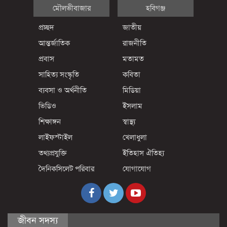
মৌলভীবাজার
হবিগঞ্জ
প্রচ্ছদ
জাতীয়
আন্তর্জাতিক
রাজনীতি
প্রবাস
মতামত
সাহিত্য সংস্কৃতি
কবিতা
ব্যবসা ও অর্থনীতি
মিডিয়া
ভিডিও
ইসলাম
শিক্ষাঙ্গন
স্বাস্থ্য
লাইফস্টাইল
খেলাধুলা
তথ্যপ্রযুক্তি
ইতিহাস ঐতিহ্য
দৈনিকসিলেট পরিবার
যোগাযোগ
জীবন সদস্য