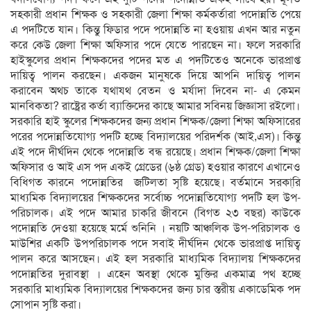
সহকারী প্রধান শিক্ষক ও সহকারী জেলা শিক্ষা কর্মকর্তারা পদোন্নতি পেয়ে
এ পদটিতে যান। কিন্তু ফিডার পদে পদোন্নতি না হওয়ায় এখন আর নতুন
করে কেউ জেলা শিক্ষা অফিসার পদে যেতে পারছেন না। ফলে সরকারি
হাইস্কুলের প্রধান শিক্ষকদের পদের মত এ পদটিতেও অনেকে ভারপ্রাপ্ত
দায়িত্ব পালন করছেন। একজন মানুষকে দিয়ে আপনি দায়িত্ব পালন
করাবেন অথচ তাকে যথাযথ বেতন ও মর্যাদা দিবেন না- এ কেমন
মানবিকতা? রাষ্ট্রের কর্তা ব্যাক্তিদের কাছে আমার সবিনয় জিজ্ঞাসা রইলো।
সরকারি হাই স্কুলের শিক্ষকদের জন্য প্রধান শিক্ষক/জেলা শিক্ষা অফিসারের
পরের পদোন্নতিযোগ্য পদটি হচ্ছে বিদ্যালয়ের পরিদর্শক (আই,এস)। কিন্তু
এই পদে দীর্ঘদিন থেকে পদোন্নতি বন্ধ রয়েছে। প্রধান শিক্ষক/জেলা শিক্ষা
অফিসার ও আই এস পদ একই গ্রেডের (৬ষ্ঠ গ্রেড) হওয়ার কারণে এখানেও
বিধিগত কারনে পদোন্নতির জটিলতা সৃষ্টি হয়েছে। বর্তমানে সরকা্রি
মাধ্যমিক বিদ্যালয়ের শিক্ষকদের সর্বোচ্চ পদোন্নতিযোগ্য পদটি হল উপ-
পরিচালক। এই পদে আমার চাকরি জীবনে (বিগত ২৩ বছর) কাউকে
পদোন্নতি দেওয়া হয়েছে মর্মে শুনিনি । নয়টি আঞ্চলিক উপ-পরিচালক ও
মাউশির একটি উপপরিচালক পদে সবাই দীর্ঘদিন থেকে ভারপ্রাপ্ত দায়িত্ব
পালন করে আসছেন। এই হল সরকারি মাধ্যমিক বিদ্যালয় শিক্ষকদের
পদোন্নতির দুরাবস্থা । এহেন অবস্থা থেকে মুক্তির একমাত্র পথ হচ্ছে
সরকারি মাধ্যমিক বিদ্যালয়ের শিক্ষকদের জন্য চার স্তরীয় একাডেমিক পদ
সোপান সৃষ্টি করা।