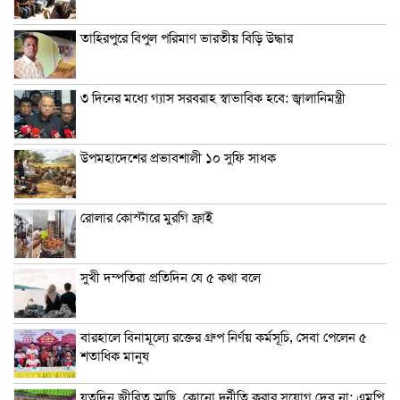
তাহিরপুরে বিপুল পরিমাণ ভারতীয় বিড়ি উদ্ধার
৩ দিনের মধ্যে গ্যাস সরবরাহ স্বাভাবিক হবে: জ্বালানিমন্ত্রী
উপমহাদেশের প্রভাবশালী ১০ সুফি সাধক
রোলার কোস্টারে মুরগি ফ্রাই
সুখী দম্পতিরা প্রতিদিন যে ৫ কথা বলে
বারহালে বিনামূল্যে রক্তের গ্রুপ নির্ণয় কর্মসূচি, সেবা পেলেন ৫
শতাধিক মানুষ
যতদিন জীবিত আছি, কোনো দুর্নীতি করার সুযোগ দেব না: এমপি