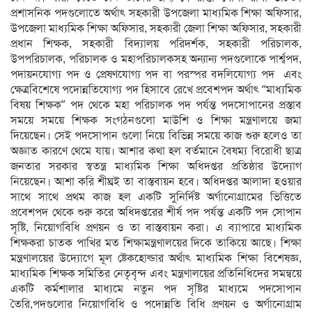
প্রশাসনিক পদগুলোতে অর্থাৎ সহকারী উপজেলা মাধ্যমিক শিক্ষা অফিসার,
উপজেলা মাধ্যমিক শিক্ষা অফিসার, সহকারী জেলা শিক্ষা অফিসার, সহকারী
প্রধান শিক্ষক, সহকারী বিদ্যালয় পরিদর্শক, সহকারী পরিচালক,
উপপরিচালক, পরিচালক ও মহাপরিচালকসহ অন্যান্য পদগুলোকে পার্শ্বপদ,
পদায়নযোগ্য পদ ও প্রেষণযোগ্য পদ বা পরস্পর বদলিযোগ্য পদ এবং
ক্ষেত্রবিশেষে পদোন্নতিযোগ্য পদ হিসাবে রেখে প্রবেশপদ অর্থাৎ “মাধ্যমিক
বিষয় শিক্ষক” পদ থেকে মহা পরিচালক পদ পর্যন্ত পদসোপানের প্রস্তাব
সময়ে সময়ে শিক্ষক সংগঠনগুলো মাউশি ও শিক্ষা মন্ত্রণালয়ে জমা
দিয়েছেন। সেই পদসোপান গুলো নিয়ে বিভিন্ন সময়ে কাজ শুরু হলেও তা
অজ্ঞাত কারণে থেমে যায়। আশার কথা হল বর্তমানে বৈষম্য বিরোধী ছাত্র
জনতার সরকার স্বতন্ত্র মাধ্যমিক শিক্ষা অধিদপ্তর প্রতিষ্ঠার উদ্যোগ
নিয়েছেন। আশা করি শীঘ্রই তা বাস্তবায়ন হবে। অধিদপ্তর আলাদা হওয়ার
সাথে সাথে প্রথম কাজ হল একটি সুনির্দিষ্ট অর্গানোগ্রামের ভিত্তিতে
প্রবেশপদ থেকে শুরু করে অধিদপ্তরের শীর্ষ পদ পর্যন্ত একটি পদ সোপান
সৃষ্টি, নিয়োগবিধি প্রণয়ন ও তা বাস্তবায়ন করা। এ ব্যাপারে মাধ্যমিক
শিক্ষকরা চাতক পাখির মত শিক্ষামন্ত্রণালয়ের দিকে তাকিয়ে আছে। শিক্ষা
মন্ত্রণালয়ের উদ্যোগে মূল ষ্টেকহোল্ডার অর্থাৎ মাধ্যমিক শিক্ষা বিশেষজ্ঞ,
মাধ্যমিক শিক্ষক সমিতির নেতৃবৃন্দ এবং মন্ত্রণালয়ের প্রতিনিধিদের সমন্বয়ে
একটি কর্মশালার মাধ্যমে নতুন পদ সৃষ্টির মাধ্যমে পদসোপান
তৈরি,পদগুলোর নিয়োগবিধি ও পদোন্নতি বিধি প্রণয়ন ও অর্গানোগ্রাম