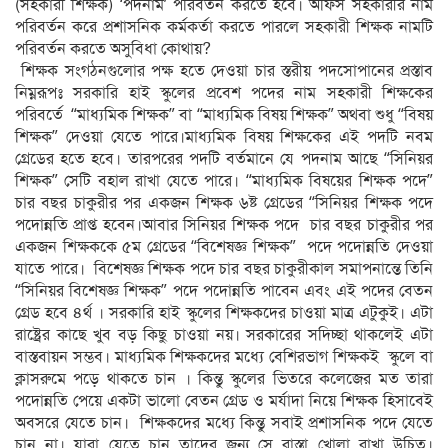
(সহকারী শিক্ষক) ‘পদনাম’ পরিবর্তন করতে হবে। অফিস সহকারীর নাম
পরিবর্তন করে প্রশাসনিক কর্মকর্তা করতে পারলে সহকারী শিক্ষক নামটি
পরিবর্তন করতে অসুবিধা কোথায়?
শিক্ষক সংগঠনগুলোর পক্ষ হতে দেওয়া চার স্তরীয় পদসোপানের প্রস্তাব
নিম্নরূপঃ সরকারি হাই স্কুলের প্রবেশ পদের নাম সহকারী শিক্ষকের
পরিবর্তে “মাধ্যমিক শিক্ষক” বা “মাধ্যমিক বিষয় শিক্ষক” অথবা শুধু “বিষয়
শিক্ষক” দেওয়া যেতে পারে।মাধ্যমিক বিষয় শিক্ষকের এই পদটি নবম
গ্রেডের হতে হবে। তারপরের পদটি বর্তমানে যে পদনাম আছে “সিনিয়র
শিক্ষক” সেটি বহাল রাখা যেতে পারে। “মাধ্যমিক বিষয়ের শিক্ষক পদে”
চার বছর চাকুরীর পর একজন শিক্ষক ৬ষ্ট গ্রেডের “সিনিয়র শিক্ষক পদে
পদোন্নতি প্রাপ্ত হবেন।আবার সিনিয়র শিক্ষক পদে চার বছর চাকুরীর পর
একজন শিক্ষককে ৫ম গ্রেডের “বিশেষজ্ঞ শিক্ষক” পদে পদোন্নতি দেওয়া
যাতে পারে। বিশেষজ্ঞ শিক্ষক পদে চার বছর চাকুরীকাল সমাপনান্তে তিনি
“সিনিয়র বিশেষজ্ঞ শিক্ষক” পদে পদোন্নতি পাবেন এবং এই পদের বেতন
গ্রেড হবে ৪র্থ । সরকারি হাই স্কুলের শিক্ষকদের চাওয়া মাত্র এটুকুই। এটা
রাষ্ট্রের কাছে খুব বড় কিছু চাওয়া নয়। সরকারের সদিচ্ছা থাকলেই এটা
বাস্তবায়ন সম্ভব। মাধ্যমিক শিক্ষকদের মধ্যে বেশিরভাগ শিক্ষকই স্কুলে বা
ক্লাসরুমে পড়ে থাকতে চান । কিন্তু স্কুলের ভিতরে কলেজের মত তারা
পদোন্নতি পেয়ে একটা ভালো বেতন গ্রেড ও মর্যাদা নিয়ে শিক্ষক হিসাবেই
অবসরে যেতে চান। শিক্ষকদের মধ্যে কিন্তু সবাই প্রশাসনিক পদে যেতে
চান না। যারা যেতে চান তাদের জন্য সে রাস্তা খোলা রাখা উচিত।