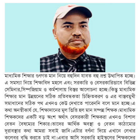
মাধ্যমিক শিক্ষার গুণগত মান নিয়ে বহুদিন যাবত বহু প্রশ্ন উত্থাপিত হচ্ছে।
এ সমস্যা নিয়ে শিক্ষাবিদ মহলে এবং সরকারি ও বেসরকারিভাবে বিভিন্ন
সেমিনার,সিম্পজিয়াম ও কর্মশালায় বিস্তর আলোচনা হচ্ছে।কিন্তু মাধ্যমিক
শিক্ষার মান উন্নয়নের সঠিক প্রতিবন্ধকতা চিহ্নিতকরণ ও এর বাস্তবমুখী
সমাধানের সঠিক পথ এখনও কেউ দেখাতে পারেননি বলে মনে হচ্ছে।এ
কথা অনস্বীকার্য যে, শিক্ষাদানের মূল ভিত্তি হল মান সম্পন্ন শিক্ষক।মাধ্যমিক
শিক্ষকদের একটি বড় অংশ অর্থাৎ বেসরকারী শিক্ষকরা এখনও বিশাল
বেতন বৈষম্যের শিকার।তাদের আর্থিক অবস্থা ও বেতন কাঠামোর
দুরাবস্থার কথা আমরা সবাই জানি।এটার বর্ণনা দিয়ে এখানে লেখার
কলেবর বৃদ্ধি করতে চাই না।এবার আসি সরকারি হাইস্কুলের শিক্ষকদের