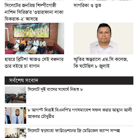
সিলেটের জনপ্রিয় শিল্পীগোষ্ঠী
সাগরিকা ও ভূত
নাশিদ সিরিজ’র ‘ওয়ারাফানা লাকা
যিকরাক-২’ আসছে
হায়রে ব্রিটিশ! আজও সেই বঞ্চনার
স্মৃতির অন্তরালে এম.সি কলেজ,
ভার বইছে চা বাগান
কি ঘটেছিল ৮ জুলাই
সর্বশেষ সংবাদ
সিলেটে দুই বাসের সংঘর্ষে নিহত ৮
৮ আগস্ট দিরাই বিএনপি’র গণসমাবেশ সফল করার আহ্বান আলী
আকবর চৌধুরীর
সিলেটে স্বপ্নযাত্রা ফাউণ্ডেশনের ফ্রি মেডিকেল ক্যাম্প সম্পন্ন