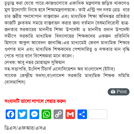
চূড়ান্ত করা যেতে পারে।কাজগুলোতে একাধিক মন্ত্রণালয় জড়িত থাকলেও
মুল উদ্যেগটা নিতে হবে শিক্ষামন্ত্রণালয়কে। তাই এন্ট্রি পদ নবম গ্রেড ধরে
চার স্তরীয় পদসোপান বাস্তবায়ন এবং মাধ্যমিক শিক্ষা অধিদপ্তর প্রতিষ্ঠার
কাজটি দ্রুততম সময়ে বাস্তবায়ন করার জন্য বর্তমান বৈষম্যবিরোধী ছাত্র-
জনতার সরকারের মাননীয় শিক্ষা উপদেষ্টা ও মাননীয় প্রধান উপদেষ্টা
সমীপে সরকারি মাধ্যমিক বিদ্যালয়ের শিক্ষকদের একজন প্রতিনিধি
হিসাবে আকুল আবেদন জানাচ্ছি।এর মাধ্যমেই কেবল মাধ্যমিক শিক্ষার
গুণগত মান এবং মাধ্যমিক শিক্ষকদের পেশাদারিত্ব ও দক্ষতার মান বৃদ্ধি
পেতে পারে বলে বিশেষজ্ঞরা মনে করেন।
লেখক: আবু নছর মোহাম্মদ সুফিয়ান
সহ-সভাপতি, ইংলিশ টিচার্স এসোসিয়েশন অব বাংলাদেশ (ইটাব)
সাবেক কেন্দ্রীয় সদস্য,বাংলাদেশ সরকারি মাধ্যমিক শিক্ষক সমিতি
(বাসমাশিস)
🖨 Print
সংবাদটি ভালো লাগলে শেয়ার করুন
Facebook
Twitter
Messenger
WhatsApp
Copy
Gmail
Share
Link
ডিএস/এফআর/এসএ