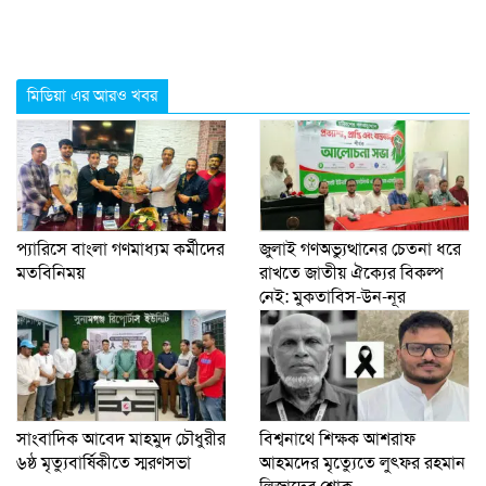
মিডিয়া এর আরও খবর
প্যারিসে বাংলা গণমাধ্যম কর্মীদের
জুলাই গণঅভ্যুত্থানের চেতনা ধরে
মতবিনিময়
রাখতে জাতীয় ঐক্যের বিকল্প
নেই: মুকতাবিস-উন-নূর
সাংবাদিক আবেদ মাহমুদ চৌধুরীর
বিশ্বনাথে শিক্ষক আশরাফ
৬ষ্ঠ মৃত্যুবার্ষিকীতে স্মরণসভা
আহমদের মৃত্যুেতে লুৎফর রহমান