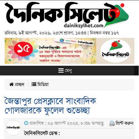
রবিবার
,
৯ই আগস্ট, ২০২৬
,
২৫শে শ্রাবণ, ১৪৩৩
| নিবন্ধন নম্বর ১৬৭
মেনু
প্রচ্ছদ
মিডিয়া
জৈন্তাপুর প্রেসক্লাবে সাংবাদিক
গোলজারকে ফুলেল শুভেচ্ছা
প্রকাশিত : ২৬ আগস্ট ২০২৪, ৮:৩৯ অপরাহ্ণ
প্রিন্ট করুন
দৈনিকসিলেট ডেস্ক :