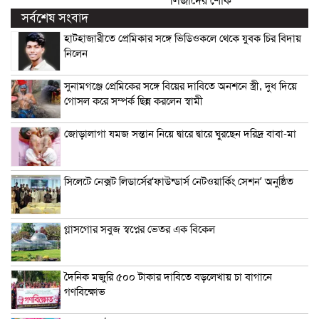
লিজাদের শোক
সর্বশেষ সংবাদ
হাটহাজারীতে প্রেমিকার সঙ্গে ভিডিওকলে থেকে যুবক চির বিদায়
নিলেন
সুনামগঞ্জে প্রেমিকের সঙ্গে বিয়ের দাবিতে অনশনে স্ত্রী, দুধ দিয়ে
গোসল করে সম্পর্ক ছিন্ন করলেন স্বামী
জোড়ালাগা যমজ সন্তান নিয়ে দ্বারে দ্বারে ঘুরছেন দরিদ্র বাবা-মা
সিলেটে নেক্সট লিডার্সের‘ফাউন্ডার্স নেটওয়ার্কিং সেশন’ অনুষ্ঠিত
গ্লাসগোর সবুজ স্বপ্নের ভেতর এক বিকেল
দৈনিক মজুরি ৫০০ টাকার দাবিতে বড়লেখায় চা বাগানে
গণবিক্ষোভ