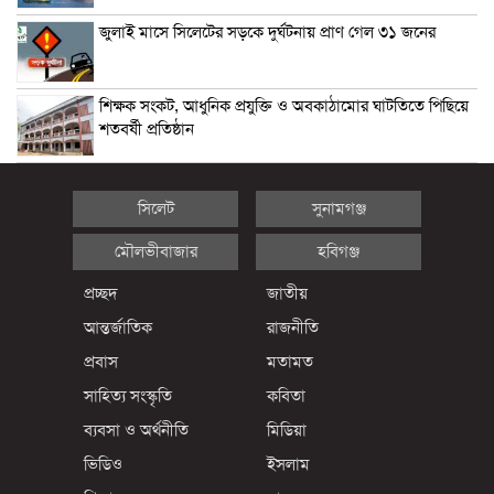
জুলাই মাসে সিলেটের সড়কে দুর্ঘটনায় প্রাণ গেল ৩১ জনের
শিক্ষক সংকট, আধুনিক প্রযুক্তি ও অবকাঠামোর ঘাটতিতে পিছিয়ে
শতবর্ষী প্রতিষ্ঠান
সিলেট
সুনামগঞ্জ
মৌলভীবাজার
হবিগঞ্জ
প্রচ্ছদ
জাতীয়
আন্তর্জাতিক
রাজনীতি
প্রবাস
মতামত
সাহিত্য সংস্কৃতি
কবিতা
ব্যবসা ও অর্থনীতি
মিডিয়া
ভিডিও
ইসলাম