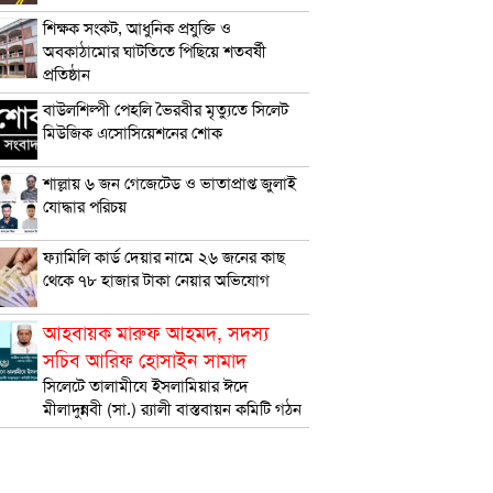
শিক্ষক সংকট, আধুনিক প্রযুক্তি ও
অবকাঠামোর ঘাটতিতে পিছিয়ে শতবর্ষী
প্রতিষ্ঠান
বাউলশিল্পী পেহলি ভৈরবীর মৃত্যুতে সিলেট
মিউজিক এসোসিয়েশনের শোক
শাল্লায় ৬ জন গেজেটেড ও ভাতাপ্রাপ্ত জুলাই
যোদ্ধার পরিচয়
ফ্যামিলি কার্ড দেয়ার নামে ২৬ জনের কাছ
থেকে ৭৮ হাজার টাকা নেয়ার অভিযোগ
আহবায়ক মারুফ আহমদ, সদস্য
সচিব আরিফ হোসাইন সামাদ
সিলেটে তালামীযে ইসলামিয়ার ঈদে
মীলাদুন্নবী (সা.) র‌্যালী বাস্তবায়ন কমিটি গঠন