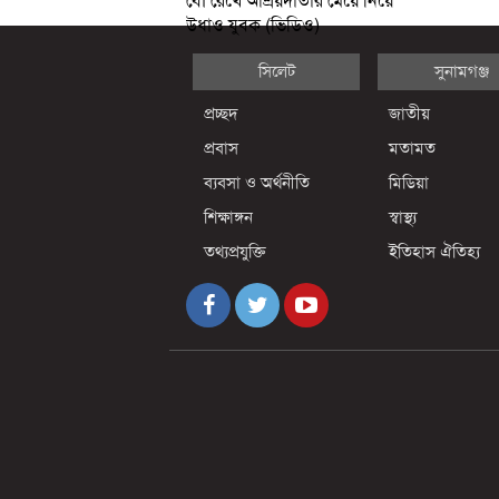
বৌ রেখে আশ্রয়দাতার মেয়ে নিয়ে
উধাও যুবক (ভিডিও)
সিলেট
সুনামগঞ্জ
প্রচ্ছদ
জাতীয়
প্রবাস
মতামত
ব্যবসা ও অর্থনীতি
মিডিয়া
শিক্ষাঙ্গন
স্বাস্থ্য
তথ্যপ্রযুক্তি
ইতিহাস ঐতিহ্য