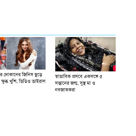
র দোকানের জিনিস ছুড়ে
স্বাভাবিক প্রসবে একসঙ্গে ৫
্ষুব্ধ খুশি, ভিডিও ভাইরাল
সন্তানের জন্ম, সুস্থ মা ও
নবজাতকরা