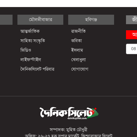
জ
মৌলভীবাজার
হবিগঞ্জ
আন্তর্জাতিক
রাজনীতি
আ
সাহিত্য সংস্কৃতি
কবিতা
ভিডিও
ইসলাম
লাইফস্টাইল
খেলাধুলা
দৈনিকসিলেট পরিবার
যোগাযোগ
সম্পাদক: মুহিত চৌধুরী
অফিস: ২৬-২৭ হক সুপার মার্কেট, জিন্দাবাজার সিলেট