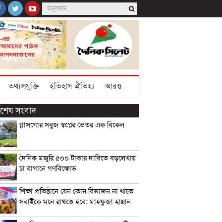
তথ্যপ্রযুক্তি
ইতিহাস ঐতিহ্য
আরও
্বশেষ সংবাদ
গ্লাসগোর সবুজ স্বপ্নের ভেতর এক বিকেল
দৈনিক মজুরি ৫০০ টাকার দাবিতে বড়লেখায়
চা বাগানে গণবিক্ষোভ
শিক্ষা প্রতিষ্ঠানে যেন কোন বিভাজন না থাকে
সবাইকে মনে রাখতে হবে: মাহফুজা হান্নান