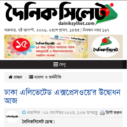
শুক্রবার
,
৭ই আগস্ট, ২০২৬
,
২৩শে শ্রাবণ, ১৪৩৩
| নিবন্ধন নম্বর ১৬৭
মেনু
প্রচ্ছদ
ব্যবসা ও অর্থনীতি
ঢাকা এলিভেটেড এক্সপ্রেসওয়ে’র উদ্বোধন
আজ
প্রকাশিত : ০২ সেপ্টেম্বর ২০২৩, ১:০৯ অপরাহ্ণ
প্রিন্ট করুন
দৈনিকসিলেট ডেস্ক :