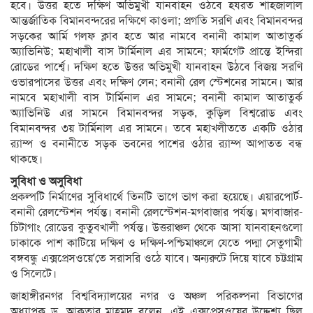
হবে। উত্তর হতে দক্ষিণ অভিমুখী যানবাহন ওঠবে হযরত শাহজালাল
আন্তর্জাতিক বিমানবন্দরের দক্ষিণে কাওলা; প্রগতি সরণি এবং বিমানবন্দর
সড়কের আর্মি গলফ ক্লাব হতে আর নামবে বনানী কামাল আতাতুর্ক
অ্যাভিনিউ; মহাখালী বাস টার্মিনাল এর সামনে; ফার্মগেট প্রান্তে ইন্দিরা
রোডের পার্শ্বে। দক্ষিণ হতে উত্তর অভিমুখী যানবাহন উঠবে বিজয় সরণি
ওভারপাসের উত্তর এবং দক্ষিণ লেন; বনানী রেল স্টেশনের সামনে। আর
নামবে মহাখালী বাস টার্মিনাল এর সামনে; বনানী কামাল আতাতুর্ক
অ্যাভিনিউ এর সামনে বিমানবন্দর সড়ক, কুড়িল বিশ্বরোড এবং
বিমানবন্দর ৩য় টার্মিনাল এর সামনে। তবে মহাখলীততে একটি ওঠার
র‍্যাম্প ও বনানীতে সড়ক ভবনের পাশের ওঠার র‍্যাম্প আপাতত বন্ধ
থাকছে।
সুবিধা ও অসুবিধা
প্রকল্পটি নির্মাণের সুবিধার্থে তিনটি ভাগে ভাগ করা হয়েছে। এয়ারপোর্ট-
বনানী রেলস্টেশন পর্যন্ত। বনানী রেলস্টেশন-মগবাজার পর্যন্ত। মগবাজার-
চিটাগাং রোডের কুতুবখালী পর্যন্ত। উত্তরাঞ্চল থেকে আসা যানবাহনগুলো
ঢাকাকে পাশ কাটিয়ে দক্ষিণ ও দক্ষিণ-পশ্চিমাঞ্চলে যেতে পদ্মা সেতুগামী
বঙ্গবন্ধু এক্সপ্রেসওয়ে’তে সরাসরি ওঠে যাবে। অন্যরুটে দিয়ে যাবে চট্টগ্রাম
ও সিলেটে।
জাহাঙ্গীরনগর বিশ্ববিদ্যালয়ের নগর ও অঞ্চল পরিকল্পনা বিভাগের
অধ্যাপক ড. আকতার মাহমুদ বলেন, এই এক্সপ্রেসওয়ের উদ্দেশ্য ছিল