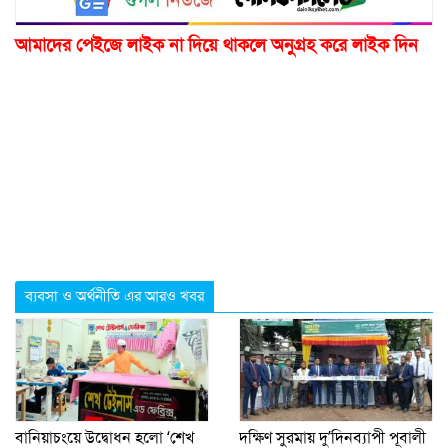
আমাদের পেইজে লাইক না দিয়ে থাকলে অনুগ্রহ করে লাইক দিন
ব্যবসা ও অর্থনীতি এর আরও খবর
বানিয়াচংয়ে উদ্বোধন হলো ‘শেখ
দক্ষিণ সুরমায় দু’দিনব্যাপী পূবালী