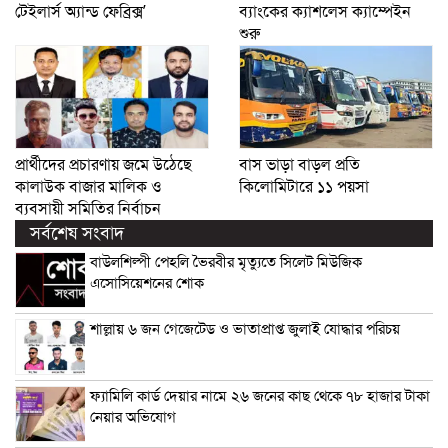
টেইলার্স অ্যান্ড ফেব্রিক্স’
ব্যাংকের ক্যাশলেস ক্যাম্পেইন
শুরু
প্রার্থীদের প্রচারণায় জমে উঠেছে
বাস ভাড়া বাড়ল প্রতি
কালাউক বাজার মালিক ও
কিলোমিটারে ১১ পয়সা
ব্যবসায়ী সমিতির নির্বাচন
সর্বশেষ সংবাদ
বাউলশিল্পী পেহলি ভৈরবীর মৃত্যুতে সিলেট মিউজিক
এসোসিয়েশনের শোক
শাল্লায় ৬ জন গেজেটেড ও ভাতাপ্রাপ্ত জুলাই যোদ্ধার পরিচয়
ফ্যামিলি কার্ড দেয়ার নামে ২৬ জনের কাছ থেকে ৭৮ হাজার টাকা
নেয়ার অভিযোগ