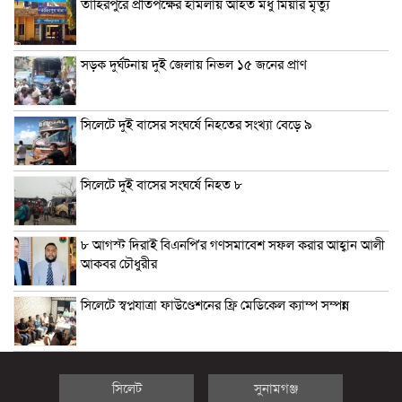
তাহিরপুরে প্রতিপক্ষের হামলায় আহত মধু মিয়ার মৃত্যু
সড়ক দুর্ঘটনায় দুই জেলায় নিভল ১৫ জনের প্রাণ
সিলেটে দুই বাসের সংঘর্ষে নিহতের সংখ্যা বেড়ে ৯
সিলেটে দুই বাসের সংঘর্ষে নিহত ৮
৮ আগস্ট দিরাই বিএনপি’র গণসমাবেশ সফল করার আহ্বান আলী
আকবর চৌধুরীর
সিলেটে স্বপ্নযাত্রা ফাউণ্ডেশনের ফ্রি মেডিকেল ক্যাম্প সম্পন্ন
সিলেট
সুনামগঞ্জ