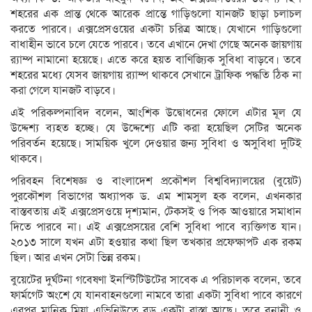
শহরের এক প্রান্ত থেকে আরেক প্রান্তে গাড়িগুলো যানজট ছাড়া চলাচল
করতে পারবে। এক্সপ্রেসওয়ের একটা চরিত্র আছে। যেখানে গাড়িগুলো
বাধাহীন ভাবে চলে যেতে পারবে। তবে এখানে দেখা গেছে অনেক জায়গায়
র‍্যাম্প নামানো হয়েছে। এতে করে হয়ত বাণিজ্যিক সুবিধা বাড়বে। তবে
শহরের মধ্যে যেসব জায়গায় র‍্যাম্প থাকবে সেখানে ট্রাফিক পদ্ধতি ঠিক না
করা গেলে যানজট বাড়বে।
এই পরিকল্পনাবিদ বলেন, আংশিক উদ্বোধনের ফোলে এটার মূল যে
উদ্দেশ্য ব্যহত হচ্ছে। যে উদ্দেশ্যে এটি করা হয়েছিল সেটির অনেক
পরিবর্তন হয়েছে। সাময়িক খুলে দেওয়ার জন্য সুবিধা ও অসুবিধা দুটিই
থাকবে।
পরিবহন বিশেষজ্ঞ ও বাংলাদেশ প্রকৌশল বিশ্ববিদ্যালয়ের (বুয়েট)
পুরকৌশল বিভাগের অধ্যাপক ড. এম শামসুল হক বলেন, এখনকার
বাস্তবতায় এই এক্সপ্রেসওয়ে দৃশ্যমান, টেকসই ও পিক আওয়ারে সমাধান
দিতে পারবে না। এই এক্সপ্রেসয়ের বেশি সুবিধা পাবে ব্যক্তিগত যান।
২০১৩ সালে যখন এটা হওয়ার কথা ছিল তখকার প্রফেক্ষাপট এক রকম
ছিল। আর এখন সেটা ভিন্ন রকম।
বুয়েটের দুর্ঘটনা গবেষণা ইনস্টিটিউটের সাবেক এ পরিচালক বলেন, তবে
ফার্মগেট অংশে যে যানবাহনগুলো নামবে তারা একটা সুবিধা পাবে কারণে
এরপর মানিক মিয়া এভিনিউতে বড় একটা রাস্তা আছে। তবে বনানী ও