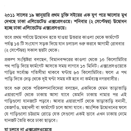
২০১১ সালের ১৯ জানুয়ারি প্রথম চুক্তি সইয়ের এক যুগ পরে আলোর মুখ
দেখছে ঢাকা এলিভেটেড এক্সপ্রেসওয়ে। শনিবার (২ সেপ্টেম্বর) উদ্বোধন
হচ্ছে ঢাকা এলিভেটেড এক্সপ্রেসওয়ে।
তবে প্রথম পর্যায়ে উদ্বোধন হতে যাওয়া উত্তরার কাওলা থেকে ফার্মগেট
পর্যন্ত ১৩ টি সংযোগ সড়ক দিয়ে যান চলাচল শুরু করবে আগামী রোববার
(২ সেপ্টেম্বর) সকাল ছয়টা থেকে।
প্রকল্প সংশ্লিষ্টরা বলছেন, বিমানবন্দরের কাওলা থেকে ১০ কিলোমিটার
পথ পাড়ি দিয়ে ফার্মগেট আসতে সময় লাগবে ১০ মিনিট। এক্সপ্রেসওয়েতে
গাড়ির সর্বোচ্চ গতিসীমা থাকবে ঘণ্টায় ৬০ কিলোমিটার। ফলে এ পথ
পাড়ি দিতে দেড় থেকে দুই ঘণ্টা সময় নষ্ট হবে না কর্মব্যস্ত নগরবাসীর।
তবে শুরু থেকে পরিকল্পনাবিদেরা বলছেন, একদিকে যেমন তাড়াতাড়ি
এয়ারপোর্ট থেকে ঢাকায় আসা যাবে তেমনি ঢাকায় নামার পর এই
গাড়িগুলো যানজটে পড়বে। আবার এয়ারপোর্ট থেকে তাড়াতাড়ি বনানী,
তেজগাঁও, মহাখলী বা ফার্মগেট চলে আসা যাবে। আংশিক উদ্বোধনের ফলে
যে গাড়িগুলো চট্টগ্রাম রোডে যেত সেগুলো একই ভাবে এখন ঢাকায় নেমে
যানজট তৈরি করে ঢাকা ছাড়বে।
যা চলবে না এক্সপ্রেসওয়েতে