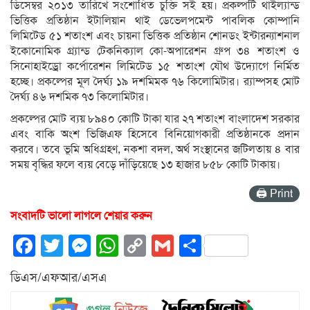
ডিসেম্বর ২০১৩ তারিখে সংশোধিত চুক্তি সই হয়। প্রকল্পটি থাইল্যান্ড
ভিত্তিক প্রতিষ্ঠান ইটালিয়ান থাই ডেভেলপমেন্ট পাবলিক কোম্পানি
লিমিটেড ৫১ শতাংশ এবং চায়না ভিত্তিক প্রতিষ্ঠান শোনডং ইন্টারন্যাশনাল
ইকোনোমিক গ্র্যান্ড টেকনিক্যাল কো-অপারেশন গ্রুপ ৩৪ শতাংশ ও
সিনোহাইড্রো কর্পোরেশন লিমিটেড ১৫ শতাংশ যৌথ উদ্যোগে নির্মিত
হচ্ছে। প্রকল্পের মূল দৈর্ঘ্য ১৯ দশমিমক ৭৬ কিলোমিটার। র‍্যাম্পসহ মোট
দৈর্ঘ্য ৪৬ দশমিক ৭৩ কিলোমিটার।
প্রকল্পের মোট ব্যয় ৮৯৪০ কোটি টাকা যার ২৭ শতাংশ বাংলাদেশ সরকার
এবং বাকি অংশ ভিজিএফ হিসেবে বিনিয়োগকারী প্রতিষ্ঠানকে প্রদান
করবে। তবে ভূমি অধিগ্রহণ, নকশা বদল, অর্থ সংস্থানের জটিলতায় ৪ বার
সময় বৃদ্ধির ফলে ব্যয় বেড়ে দাঁড়িয়েছে ১৩ হাজার ৮৫৮ কোটি টাকায়।
🖨 Print
সংবাদটি ভালো লাগলে শেয়ার করুন
Facebook
Twitter
Messenger
WhatsApp
Copy
Gmail
Share
Link
ডিএস/এফআর/এসএ