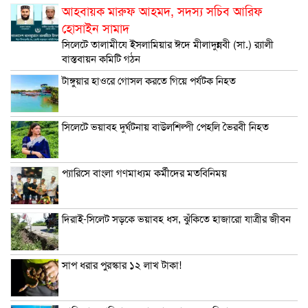
আহবায়ক মারুফ আহমদ, সদস্য সচিব আরিফ
হোসাইন সামাদ
সিলেটে তালামীযে ইসলামিয়ার ঈদে মীলাদুন্নবী (সা.) র‌্যালী
বাস্তবায়ন কমিটি গঠন
টাঙ্গুয়ার হাওরে গোসল করতে গিয়ে পর্যটক নিহত
সিলেটে ভয়াবহ দুর্ঘটনায় বাউলশিল্পী পেহলি ভৈরবী নিহত
প্যারিসে বাংলা গণমাধ্যম কর্মীদের মতবিনিময়
দিরাই-সিলেট সড়কে ভয়াবহ ধস, ঝুঁকিতে হাজারো যাত্রীর জীবন
সাপ ধরার পুরস্কার ১২ লাখ টাকা!