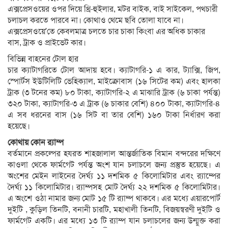
এক্সপ্রেসওয়ের ওপর দিয়ে থ্রি-হুইলার, মটর বাইক, বাই সাইকেল, পথচারী
চলাচল করতে পারবে না। কোথাও থেমে ছবি তোলা যাবে না।
এক্সপ্রেসওয়ে’তে কেবলমাত্র চলতে চার চাকা কিংবা এর অধিক চাকার
বাস, ট্রাক ও প্রাইভেট কার।
বিভিন্ন বাহনের টোল হার
চার ক্যাটাগরিতে টোল আদায় হবে। ক্যাটাগরি-১ এ কার, ট্যাক্সি, জিপ,
স্পোর্টস ইউটিলিটি ভেহিক্যাল, মাইক্রোবাস (১৬ সিটের কম) এবং হালকা
ট্রাক (৩ টনের কম) ৮০ টাকা, ক্যাটাগরি-২ এ মাঝারি ট্রাক (৬ চাকা পর্যন্ত)
৩২০ টাকা, ক্যাটাগরি-৩ এ ট্রাক (৬ চাকার বেশি) ৪০০ টাকা, ক্যাটাগরি-৪
এ সব ধরনের বাস (১৬ সিট বা তার বেশি) ১৬০ টাকা নির্ধারণ করা
হয়েছে।
কোথায় কোন র‍্যাম্প
বর্তমানে প্রকল্পের হযরত শাহজালাল আন্তর্জাতিক বিমান বন্দরের দক্ষিণে
কাওলা থেকে ফার্মগেট পর্যন্ত অংশ যান চলাচলে জন্য প্রস্তুত হয়েছে। এ
অংশের মেইন লাইনের দৈর্ঘ্য ১১ দশমিক ৫ কিলোমিটার এবং র‍্যাম্পের
দৈর্ঘ্য ১১ কিলোমিটার। র‍্যাম্পসহ মোট দৈর্ঘ্য ২২ দশমিক ৫ কিলোমিটার।
এ অংশে ওঠা নামার জন্য মোট ১৫ টি র‍্যাম্প থাকবে। এর মধ্যে এয়ারপোর্ট
দুইটি , কুড়িল তিনটি, বনানী চারটি, মহাখালী তিনটি, বিজয়স্বরণী দুইটি ও
ফার্মগেট একটি। এর মধ্যে ১৩ টি র‍্যাম্প যান চলাচলের জন্য উন্মুক্ত করা