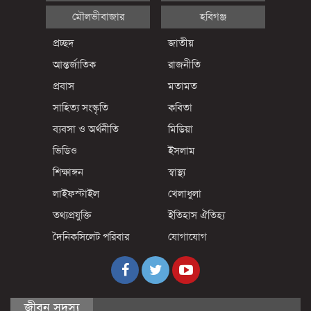
মৌলভীবাজার
হবিগঞ্জ
প্রচ্ছদ
জাতীয়
আন্তর্জাতিক
রাজনীতি
প্রবাস
মতামত
সাহিত্য সংস্কৃতি
কবিতা
ব্যবসা ও অর্থনীতি
মিডিয়া
ভিডিও
ইসলাম
শিক্ষাঙ্গন
স্বাস্থ্য
লাইফস্টাইল
খেলাধুলা
তথ্যপ্রযুক্তি
ইতিহাস ঐতিহ্য
দৈনিকসিলেট পরিবার
যোগাযোগ
জীবন সদস্য