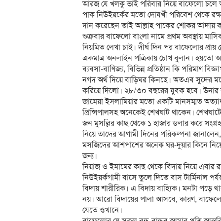
আরজ যে খলকু ভাই পরিবার নিয়ে বাফেলো চলে আ
পাক নিউইয়র্কের মতো দোযখী পরিবেশ থেকে রক্
দান করেছেন তাই আল্লাহ পাকের শোকর আদায় করছ
শুক্রবার বাফেলো বাংলা নামে প্রথম অবস্থায় ম
নিয়মিত লেখা চাই। দীর্ঘ দিন পর বাফেলোর প্রা
একমাত্র অনলাইন পত্রিকায় চোখ বুলান। হয়তো আগা
ব্যবসা-বাণিজ্য, বিভিন্ন প্রতিষ্ঠান কি পরিমা
নগদ অর্থ দিয়ে বাড়িঘর কিনছে। অতএব সুদের ম
করিয়ে দিলো। ২৮/৩০ বছরের যুবক হবে। উনার বাড়
জামেয়া ইসলামিয়ার মতো একটি মানসম্মত অত্যাধ
প্রিন্সিপালসহ অনেকেই শেখঘাট থাকেন। শেখঘা
জন মুসল্লির কাছ থেকে ১ হাজার ডলার করে সং
নিয়ে তাদের আগামী দিনের পরিকল্পনা জানালেন, ক
মসজিদের আশপাশের অনেক ঘর-দুয়ার কিনে নিয়ে
জন্য।
নিয়াজ ও ইমামের কাছ থেকে বিদায় নিয়ে এবার রা
নিউইয়র্কগামী বাসে তুলে দিতে বাস টার্মিনাল প
বিদায় শারীরিক। এ বিদায় বাহ্যিক। মনটা পড়ে থ
নয়। আরো বিদায়ের পালা আসবে, কারণ, বাফেল
যেতে ওখানে।