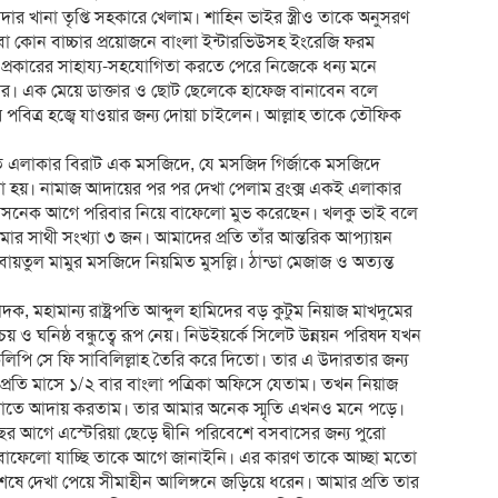
 খানা তৃপ্তি সহকারে খেলাম। শাহিন ভাইর স্ত্রীও তাকে অনুসরণ
া কোন বাচ্চার প্রয়োজনে বাংলা ইন্টারভিউসহ ইংরেজি ফরম
্রকারের সাহায্য-সহযোগিতা করতে পেরে নিজেকে ধন্য মনে
ার। এক মেয়ে ডাক্তার ও ছোট ছেলেকে হাফেজ বানাবেন বলে
িত্র হজ্বে যাওয়ার জন্য দোয়া চাইলেন। আল্লাহ তাকে তৌফিক
ত এলাকার বিরাট এক মসজিদে, যে মসজিদ গির্জাকে মসজিদে
 হয়। নামাজ আদায়ের পর পর দেখা পেলাম ব্রংক্স একই এলাকার
খাসনেক আগে পরিবার নিয়ে বাফেলো মুভ করেছেন। খলকু ভাই বলে
র সাথী সংখ্যা ৩ জন। আমাদের প্রতি তাঁর আন্তরিক আপ্যায়ন
ুল মামুর মসজিদে নিয়মিত মুসল্লি। ঠান্ডা মেজাজ ও অত্যন্ত
পাদক, মহামান্য রাষ্ট্রপতি আব্দুল হামিদের বড় কুটুম নিয়াজ মাখদুমের
 ও ঘনিষ্ঠ বন্ধুত্বে রূপ নেয়। নিউইয়র্কে সিলেট উন্নয়ন পরিষদ যখন
কলিপি সে ফি সাবিলিল্লাহ তৈরি করে দিতো। তার এ উদারতার জন্য
। প্রতি মাসে ১/২ বার বাংলা পত্রিকা অফিসে যেতাম। তখন নিয়াজ
াতে আদায় করতাম। তার আমার অনেক স্মৃতি এখনও মনে পড়ে।
ছর আগে এস্টেরিয়া ছেড়ে দ্বীনি পরিবেশে বসবাসের জন্য পুরো
বাফেলো যাচ্ছি তাকে আগে জানাইনি। এর কারণ তাকে আচ্ছা মতো
েষে দেখা পেয়ে সীমাহীন আলিঙ্গনে জড়িয়ে ধরেন। আমার প্রতি তার