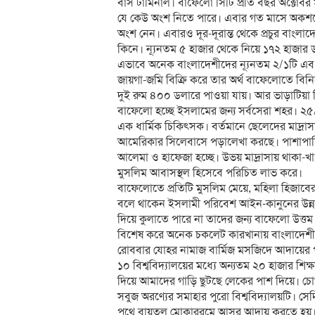
বাস টার্মিনাল। বাফেলো সিটি প্রতি বছর অক্টো
যে কেউ অংশ নিতে পারে। এবার গত মাসে অকশনে
অংশ নেন। এবারও দূর-দূরান্ত থেকে প্রচুর বাংল
কিনে। ন্যূনতম ৫ হাজার থেকে নিয়ে ১৭২ হাজ
এভাবে অনেক বাংলাদেশীদের ন্যূনতম ২/১টি এব
জায়গা-জমি বিক্রি করে তার অর্থ বাফেলোতে ব
দুই রুম ৪০০ ডলারে পাওয়া যায়। আর ভাড়াটিয়া হি
বাফেলো হচ্ছে ইসলামের জন্য সর্বসেরা শহর। ২৫/
এক ধার্মিক চিকিৎসক। বর্তমানে ছেলেদের মাদ্রাস
আমেরিকার সিলেবাসে পড়ালেখা করছে। পাশাপাশি ত
আলেমা ও হাফেজা হচ্ছে। উভয় মাদ্রাসায় থাকা-খ
মুসলিম আবাসস্থল হিসেবে পরিচিত লাভ করে।
বাফেলোতে প্রতিটি মুসলিম মেয়ে, মহিলা হিজা
বলে থাকেন ইসলামী পরিবেশ আইন-কানুনের উন্নত
দিয়ে কুলাতে পারে না তাদের জন্য বাফেলো উত্ত
বিশেষ করে অনেক চকলেট কারখানায় বাংলাদেশ
রোববার যোহর নামাজ বার্মিজ মসজিদে আদায়ের পর
১০ বিশ্ববিদ্যালয়ের মধ্যে অন্যতম ২০ হাজার শিক
দিয়ে আমাদের গাড়ি ছুটছে লেকের পাশ দিয়ে। চোখ 
সবুজ অরণ্যের সমাহার পুরো বিশ্ববিদ্যালয়টি। সেদ
পথে বায়তুল মোকাররমে আসর আদায় করতে হয়। ম