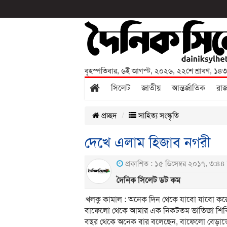
বৃহস্পতিবার
,
৬ই আগস্ট, ২০২৬
,
২২শে শ্রাবণ, ১৪
সিলেট
জাতীয়
আন্তর্জাতিক
রা
প্রচ্ছদ
সাহিত্য সংস্কৃতি
দেখে এলাম হিজাব নগরী
প্রকাশিত : ১৫ ডিসেম্বর ২০১৭, ৩:৪৪ 
দৈনিক সিলেট ডট কম
খলকু কামাল : অনেক দিন থেকে যাবো যাবো করে
বাফেলো থেকে আমার এক নিকটতম ভাতিজা শিব্ব
বছর থেকে অনেক বার বলেছেন, বাফেলো বেড়াতে