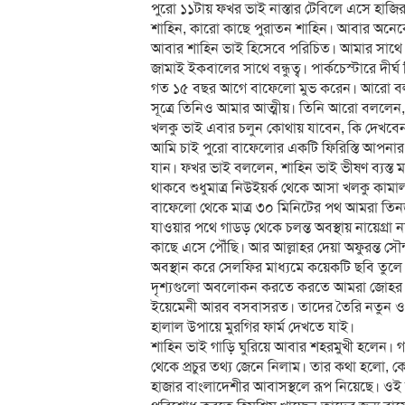
পুরো ১১টায় ফখর ভাই নাস্তার টেবিলে এসে হাজি
শাহিন, কারো কাছে পুরাতন শাহিন। আবার অনে
আবার শাহিন ভাই হিসেবে পরিচিত। আমার সাথে
জামাই ইকবালের সাথে বন্ধুত্ব। পার্কচেস্টারে দীর্
গত ১৫ বছর আগে বাফেলো মুভ করেন। আরো বল
সূত্রে তিনিও আমার আত্মীয়। তিনি আরো বললেন
খলকু ভাই এবার চলুন কোথায় যাবেন, কি দেখবে
আমি চাই পুরো বাফেলোর একটি ফিরিস্তি আপনার 
যান। ফখর ভাই বললেন, শাহিন ভাই ভীষণ ব্যস্ত ম
থাকবে শুধুমাত্র নিউইয়র্ক থেকে আসা খলকু কামাল 
বাফেলো থেকে মাত্র ৩০ মিনিটের পথ আমরা তিনজন 
যাওয়ার পথে গাডড় থেকে চলন্ত অবস্থায় নায়েগ্রা
কাছে এসে পৌঁছি। আর আল্লাহর দেয়া অফুরন্ত সৌন্
অবস্থান করে সেলফির মাধ্যমে কয়েকটি ছবি তুল
দৃশ্যগুলো অবলোকন করতে করতে আমরা জোহর পড়
ইয়েমেনী আরব বসবাসরত। তাদের তৈরি নতুন ও
হালাল উপায়ে মুরগির ফার্ম দেখতে যাই।
শাহিন ভাই গাড়ি ঘুরিয়ে আবার শহরমুখী হলেন। গ
থেকে প্রচুর তথ্য জেনে নিলাম। তার কথা হলো, ক
হাজার বাংলাদেশীর আবাসস্থলে রূপ নিয়েছে। ওই