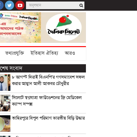
তথ্যপ্রযুক্তি
ইতিহাস ঐতিহ্য
আরও
্বশেষ সংবাদ
৮ আগস্ট দিরাই বিএনপি’র গণসমাবেশ সফল
করার আহ্বান আলী আকবর চৌধুরীর
সিলেটে স্বপ্নযাত্রা ফাউণ্ডেশনের ফ্রি মেডিকেল
ক্যাম্প সম্পন্ন
তাহিরপুরে বিপুল পরিমাণ ভারতীয় বিড়ি উদ্ধার