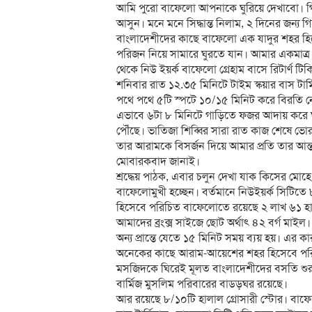
আমি পুরো বাফেলো আপনাকে ঘুরিয়ে দেখাবো। গ
আসুন। মনে মনে সিদ্ধান্ত নিলাম, ২ দিনের জন্য
বাংলাদেশীদের কাছে বাফেলো এক যাদুর শহর হি
পরিজন নিয়ে সামারে ঘুরতে যান। আমার একমাত্র 
থেকে নিউ ইয়র্ক বাফেলো গ্রেহাম বাসে রিটার্ণ ট
শনিবার রাত ১২.৩৫ মিনিটে টাইম স্কয়ার বাস টার্
পথে পথে ৫টি স্পটে ১০/১৫ মিনিট করে বিরতি ন
এভাবে ৬টা ৮ মিনিটে গাড়িতে ফজর আদায় করে ঘু
পৌঁছে। ভাতিজা শিব্বির সারা রাত কাজ শেষে ভ
তার আরামকে বিসর্জন দিয়ে আমার প্রতি তার আন্
মোবারকবাদ জানাই।
শ্রদ্ধেয় পাঠক, এবার চলুন দেখা যাক কিসের মো
বাফেলোমুখী হচ্ছেন। বর্তমানে নিউইয়র্ক সিটিতে
হিসেবে পরিচিত বাফেলোতে রয়েছে ২ লাখ ৬১ হ
আমাদের ব্রংক্স সাইজে ছোট অর্থাৎ ৪২ বর্গ মাইল। 
অন্য প্রান্তে যেতে ১৫ মিনিট সময় ব্যয় হয়। এর 
অনেকের কাছে আরাম-আয়েশের শহর হিসেবে পরি
মসজিদকে ঘিরেই মূলত বাংলাদেশীদের বসতি শুর
বার্মিজ মুসলিম পরিবারের বাডড়ঘর রয়েছে।
আর রয়েছে ৮/১০টি হালাল গ্রোসারী স্টোর। বাফে