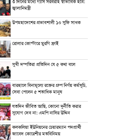
৩ দিনের মধ্যে গ্যাস সরবরাহ স্বাভাবিক হবে:
জ্বালানিমন্ত্রী
উপমহাদেশের প্রভাবশালী ১০ সুফি সাধক
রোলার কোস্টারে মুরগি ফ্রাই
সুখী দম্পতিরা প্রতিদিন যে ৫ কথা বলে
বারহালে বিনামূল্যে রক্তের গ্রুপ নির্ণয় কর্মসূচি,
সেবা পেলেন ৫ শতাধিক মানুষ
যতদিন জীবিত আছি, কোনো দুর্নীতি করার
সুযোগ দেব না: এমপি নাসির উদ্দিন
কলকলিয়া ইউনিয়নের চেয়ারম্যান পদপ্রার্থী
জাবেদ কোরেশীর মতবিনিময়