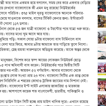
িন্নী তার সাথে একমত হয়ে বললেন, সময় বের করে একবার বেড়িয়ে
 গিয়ে দেখবো বাফেলোতে কী এমন মধু রয়েছে! নিউইয়র্কের
সেবে পরিচিত। ৩৭৫ মাইল দূরত্ব বাফেলোতে অনেকে পরিবার-
মেয়ে সাওদাকে বললাম, বাসের টিকিট কেনার জন্য। ইন্টারনেট
িকিট পেলো ১১৭ ডলার।
মিনাল থেকে ৫৩ জন যাত্রী বাফেলো ও টরন্টোর পথে যাত্রা শুরু করে।
েয়। বাসের মধ্যে ঘুম আসে আর যায়।
মিয়ে পড়ি। সকাল সোয়া ৯টায় বাফেলো বাস টার্মিনালে বাস
োর বেলা ঘরে ফিরে, আবার ৯টায় আমাকে তার গাড়িতে তুলে নিলো।
তরিকতা, স্নেহ-মমতা দারুণভাবে অভিভূত করেছে। তাকে অন্তর থেকে
হে মানুষজন, বিশেষ করে স্বল্প আয়ের লোকজন নিউইয়র্ক ছেড়ে
 ৮৫ লাখ অধিবাসী বাস করেন। নিউইয়র্কের পরে দ্বিতীয় সিটি
াজার নর-নারী। আয়তন ৫২ বর্গমাইল। আবার বাফেলো থেকে
ব্রংক্স’র লোক সংখ্যা প্রায় ২০ লাখ। বাফেলো সিটির এক প্রান্ত থেকে
কারণ নিরিবিলি এ শহরের কোথাও ট্রাফিক জ্যামের নাম-নিশানা নেই।
চিত। বাফেলোর ইস্ট সাইট এলাকায় জাকারিয়া ও মারকাজ
ু হয়। আশপাশে কয়েক শত বাংলাদেশী, ভারতীয়, পাকিস্তানি ও
লো ডাউন টাউন সিটি হচ্ছে প্রায় মাইল খানিক দূরে। এখানে রয়েছে