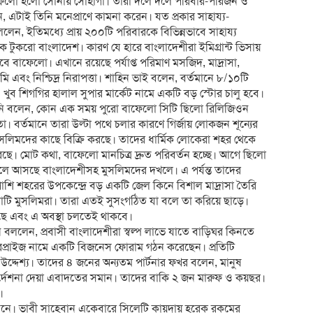
াফেলো হলো সোনায় সোহাগা। তারা দলে দলে পরিবার-পরিজন ও
ন, এটাই তিনি মনেপ্রাণে কামনা করেন। যত প্রকার সাহায্য-
লেন, ইতিমধ্যে প্রায় ২০০টি পরিবারকে বিভিন্নভাবে সাহায্য
 টুকরো বাংলাদেশ। কারণ যে হারে বাংলাদেশীরা ইমিগ্রান্ট ভিসায়
 বাফেলো। এখানে রয়েছে পর্যাপ্ত পরিমাণ মসজিদ, মাদ্রাসা,
এবং নিশ্চিদ্র নিরাপত্তা। শাহিন ভাই বলেন, বর্তমানে ৮/১০টি
 খুব শিগগির হালাল সুপার মার্কেট নামে একটি বড় স্টোর চালু হবে।
িনি বলেন, কোন এক সময় পুরো বাফেলো সিটি ছিলো রিলিজিওন
 বর্তমানে তারা উল্টা পথে চলার কারণে গির্জায় লোকজন শূন্যের
 মুসলিমদের কাছে বিক্রি করছে। তাদের ধার্মিক লোকেরা শহর থেকে
ছে। মোট কথা, বাফেলো মানচিত্র দ্রুত পরিবর্তন হচ্ছে। আগে ছিলো
লে আসছে বাংলাদেশীসহ মুসলিমদের দখলে। এ পর্যন্ত তাদের
শি শহরের উপকেন্দ্রে বড় একটি জেল কিনে বিশাল মাদ্রাসা তৈরি
টি মুসলিমরা। তারা এতই সুসংগঠিত যা বলে তা করিয়ে ছাড়ে।
ে এবং এ অবস্থা চলতেই থাকবে।
বললেন, প্রবাসী বাংলাদেশীরা স্বল্প লাভে যাতে বাড়িঘর কিনতে
টারপ্রাইজ নামে একটি বিজনেস ফোরাম গঠন করেছেন। প্রতিটি
্দেশ্য। তাদের ৪ জনের অন্যতম পার্টনার ফখর বলেন, মানুষ
ির্দেশনা দেয়া এবাদতের সমান। তাদের বাকি ২ জন মারুফ ও কয়ছর।
।
বনে। ভাবী সাহেবান একেবারে সিলেটি কায়দায় হরেক রকমের