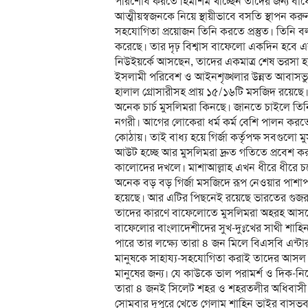
পরিশোধ করতে হিমশিম খাচ্ছেন তাদের জন্য ব
আত্মীয়স্বজনকে নিয়ে স্থায়ীভাবে বসতি স্থাপন করু
সহযোগিতা প্রয়োজন তিনি করতে প্রস্তুত। তিনি বল
করেছে। তার দৃঢ় বিশ্বাস বাফেলো একদিন হবে এক
নিউইয়র্কে আসছেন, তাদের একমাত্র শেষ ভরসা হবে
ইসলামী পরিবেশ ও আইনশৃঙ্খলার উন্নত আবাসভুমি 
হালাল গ্রোসারীসহ প্রায় ১৫/১৬টি মসজিদ রয়েছে।
অনেক চার্চ মুসলিমরা কিনছে। জানতে চাইলে ত
নগরী। আগের লোকেরা ধর্ম কর্ম বেশি পালন করতো।
কোঠায়। তাই বাধ্য হয়ে গির্জা কর্তৃপক্ষ সবগুলো
আউট হচ্ছে আর মুসলিমরা দ্রুত গতিতে প্রবেশ কর
কালোদের দখলে। মাশাআল্লাহ এখন ধীরে ধীরে চ
অনেক বড় বড় গির্জা মসজিদে রূপ নেওয়ার পাশাপা
হয়েছে। আর এটির পিছনেই রয়েছে ভারতের গুজরা
তাদের কারণে বাফেলোতে মুসলিমরা অহরহ আসছ
বাফেলোর বাংলাদেশীদের সুখ-দুঃখের সাথী শাহিন 
পারে তার লক্ষ্যে তারা ৪ জন মিলে বিএসবি এন্
মানুষকে সাহায্য-সহযোগিতা করাই তাদের আসল উদ
মানুষের জন্য। যে কাউকে ভাল পরামর্শ ও দিক-ন
তারা ৪ জনই সিলেট শহর ও শহরতলীর অধিবাসী
সোমবার দুপুরে খেতে গেলাম শাহিন ভাইর বাসভ