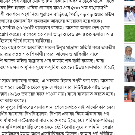
বর মাসের শেষ সপ্তাহে মোট ৩ দিন একটানা অকশন ডেকে থাকে। এতে
র দিন হাজার খানিক লোকের মধ্যে প্রায় ৫০০ শত বাংলাদেশী
াদেশী অকশনে অংশ নিয়ে পুরাতন বাড়িঘর, গির্জা, বড় বড় ওয়ার হাউস
ার ডলারের কেনাকাটার জমজমাট আসরের আয়োজন হয়ে থাকে।
ং সর্বোচ্চ ৫০/৬০টি বাডড়ঘর রয়েছে। অনেকে আবার দেশ থেকে
িনিয়োগ করছে। বাফেলোতে বাসা ভাড়া ৩ বেড রুম ৫০০ ডলার। আর
সেবে শীর্ষে রয়েছে বার্মিজরা।
২৬ বছর আগে জাকারিয়া দারুল উলুম মাদ্রাসা প্রতিষ্ঠা করে ভারতীয়
ায় প্রায় ৫০০ শত শিক্ষার্থী। তারা আলেম ও হাফিজীর সাথে
াদের মহিলা মাদ্রাসায় প্রায় আড়াই শত ছাত্রী রয়েছে। তারা
াওয়াসহ সব আধুনিক সুযোগ-সুবিধা রয়েছে। উভয় মাদ্রাসাকে ঘিরেই
বের সাথে চলাফেরা করছে। এ শহরকে হিজাব নগরী বলা যায়। অনেকে
 শহর। ভয়ভীতি থেকে মুক্ত এ শহর। যারা নিউইয়র্কে বাড়ি ভাড়া
ম স্থান। ৯/১০ ডলারের কাজ পাওয়া যায়। বাসে যাতায়াত করতে হবে।
ীরা কাজ করছে।
 দুপুরে শিব্বিরের বাসায় খানা শেষে দেখতে যাই আমেরিকার সেরা
্ষাথীর বাফেলো বিশ্ববিদ্যালয়। বিশাল এলাকা নিয়ে আঁকাবাকা পথ
ধাঁধানো কটেজগুলো বার বার দেখতে ইচ্ছে হয়। পরিস্কার-পরিচ্ছন্ন
িন বৃষ্টি থাকায় গাড়ি থেকে নেমে হেঁটে দেখার সুযোগ পাইনি। ফেরার
সজিদের ইমাম আগে এস্টোরিয়াতে ছিলেন। আমার পূর্ব পরিচিত।