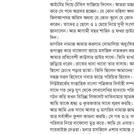
আইটেম দিয়ে টেবিল সাজিয়ে দিলেন। আমরা মজাদার
করে সে পথে অগ্রসর হচ্ছেন। যে কোন মহিলা অথব
ফিলআপসহ অফিস অথবা যে কোন স্কুলে যে কোন প
করেন। তাদের ২ ছেলে ও ২ মেয়ে নিয়ে সুখী সংস
জানালেন। আর আগামী বছর শাহিন ও ফখর ভাইর পব
দিন।
মাগরিব নামাজ আদায় করলাম সোমালিয়া অধ্যুষি
রূপান্তর করে বাফেলো জামে মসজিদ নামকরণ করা
আমার প্রতিবেশী কাউসার ভাইর সাথে। তিনি মা
জড়িয়ে ধরেন। রাতের খানা খাবো তার বাসায়। আমা
ছিলো চোখে পড়ার মতো। তিনি ছিলেন আমাদের বায়ত
সহজ সরল হিসেবে সবার কাছে পরিচিত ছিলেন।
নিউইয়র্কের সাপ্তাহিক বাংলা পত্রিকার নির্বাহী সম্
সাথে গত দেড় যুগ থেকে লেখালেখির মাধ্যমে পরিচয়
গঠন করি তখন বিভিন্ন লিফলেট দাবিনামার স্মার
আমি তাকে শ্রদ্ধা ও কৃতজ্ঞতার সাথে স্মরণ করছি
আর আমি এক সাথে আসর ও মাগরিব নামাজ জাম
তার সর্বাঙ্গীন কুশল কামনা করছি। সে গত ৩/৪ ব
পরিবার নিয়ে বাফেলো মুভ করে। আমি যে এবার 
সারপ্রাইজ দেওয়া। মনার মসজিদে এশার নামাজ শ