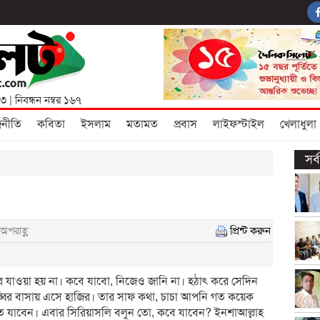
৩৩
| নিবন্ধন নম্বর ১৬৭
জনীতি
কবিতা
ইসলাম
মতামত
প্রবাস
লাইফস্টাইল
খেলাধুলা
সর
অপরাহ্ণ
প্রিন্ট করুন
 যাওয়া হয় না। কবে যাবো, নিজেও জানি না। হঠাৎ করে সেদিন
ির বাসায় এসে হাজির। তার সাফ কথা, চাচা আপনি গত কয়েক
 যাবেন। এবার সিরিয়াসলি বলুন তো, কবে যাবেন? ইনশাআল্লাহ