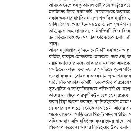
আমাকে দেখে খলকু কামাল ভাই বলে জড়িয়ে ধরেন।
মসজিদের দিকে যাত্রা করি। বাফেলোতে মারকাজ ম
সপ্তাহ শুক্রবার মাগরিব টু এশা শতাধিক মুসল্ল
বেশি। ইমাম, মোয়াজ্জিনসহ ৯০% ভাগ মুসলিম বাং
তাই, মুক্তা ভাই জানালো, এ মসজিদটি ঘিরে বিয়ে
জন্য কিচেন রয়েছে। মসজিদ ফান্ডে ৪০ ডলার হা
পারে।
আলহামদুলিল্লাহ, দু’দিনে মোট ৯টি মসজিদে আল্
বার্মিজ, বায়তুল মোকাররম, মারকাজ, তাকওয়া, জ
নয়টি মসজিদের মধ্যে জাকারিয়া মসজিদ আমাকে দা
মসজিদে রূপান্তর করা হয়। এ মসজিদে পুরুষ-মহ
ব্যবস্থা রয়েছে। সোমবার ফজর নামাজ আদায় করেন 
পরিচালিত মসজিদ কমিটি। ভাব-গম্ভীর পরিবেশে
সুসংগঠিত ও অর্থনৈতিকভাবে শক্তিশালী যে, আ
তাদের মসজিদে পরিপূর্ণ ফিউনারেল হোম রয়েছে। আগ
করার চিন্তা-ভাবনা করছেন, যা নিউইয়র্কের মতো
সোমবার সকাল ১১টা থেকে রাত ১১টা, আগের রা
থেকে বাফেলো পাড়ি দেয়া সিলেট সদর সমিতির সা
সচিব আমার অতি ঘনিষ্ঠজন ফখর ভাইর সাথে। তা
পিকআপ করবেন। আমার বিল্ডিং-এর উপর তলার শ্রদ্ধ