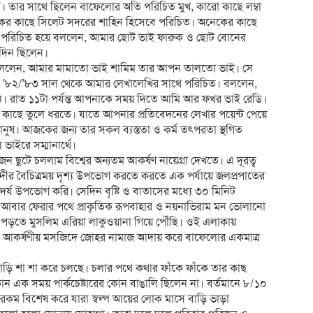
র। তার সাথে ছিলেন বাফেলোর অতি পরিচিত মুখ, কারো কাছে লম্বা
কের কাছে সিলেট সদরের শাহিন হিসেবে পরিচিত। অনেকের কাছে
 পরিচিত হয়ে বললেন, আমার ছোট ভাই ফারুক ও ছোট বোনের
ঘ দিন ছিলেন।
লেন, আমার মামাতো ভাই শামিম তার আপন তালতো ভাই। সে
, ’৮২/’৮৩ সাল থেকে আমার লেখালেখির সাথে পরিচিত। বললেন,
ন। রাত ১১টা পর্যন্ত আপনাকে সময় দিতে আমি আর ফখর ভাই রেডি।
কাছে তুলে ধরতে। যাতে আপনার প্রতিবেদনের লেখার পয়েন্ট পেয়ে
ানুষ। আজকের জন্য তার সকল ব্যস্ততা ও কর্ম তৎপরতা স্থগিত
ভাইরে সম্মানার্থে।
ছুটে চললাম বিশ্বের অন্যতম আকর্ষণ নায়েগ্রা দেখতে। এ দূরত্ব
 নদীর বৈচিত্রময় দৃশ্য উপভোগ করতে করতে এক পর্যায়ে জলপ্রপাতের
দর্য উপভোগ করি। সেদিন বৃষ্টি ও বাতাসের মধ্যে ৩০ মিনিট
ে আবার ফেরার পথে প্রাকৃতিক রূপবাহার ও নয়নাভিরাম মন ভোলানো
তে মুসলিম এরিয়া লাকুওয়ানা গিয়ে পৌঁছি। ওই এলাকায়
 আকর্ষণীয় মসজিদে জোহর নামাজ আদায় করে বাফেলোর একমাত্র
াড়ি শা শা করে চলছে। চলার পথে কথার ফাঁকে ফাঁকে তার কাছ
োন এক সময় পার্কচেষ্টারের কোন বাঙালি ছিলেন না। বর্তমানে ৮/১০
 রকম বিশেষ করে যারা স্বল্প আয়ের লোক মাসে বাড়ি ভাড়া