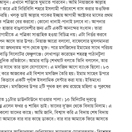
সুন। এখানে শান্তিতে ঘুমাতে পারবেন। আমি নিয়াজকে আল্লাহ
ষা করে এই নিরিবিলি শহরে ইসলামী পরিবেশে বাস করার তওফিক
ি। খলকু ভাই আল্লাহ পাকের ইচ্ছায় আগামী অক্টোবর মাসের প্রথম
াসিক পত্রিকা বের করবো। কোনো ধানাই-পানাই চলবে না। আপনার
য় ৫ হাজার বাঙলাদেশীর জন্য এটি একটি আনন্দের সংবাদ। তারা
মীতে এ পত্রিকা সাপ্তাহিক হওয়া বিচিত্র নয়। এটা নির্ভর করবে
ণ বিজ্ঞাপন আসে তার উপর। নিয়াজ আরো বললো, বাফেলোর মুসলমানরা
তো জঘন্যতম পাপ থেকে মুক্ত। পরে মসজিদের ইমামের সাথে পরিচয়
ি সিলেটের ফেঞ্চুগঞ্জে। লেখাপড়া করেছেন শহরস্থ পাঠানটুলা
ুনিক প্রতিষ্ঠানে। আমার বাড়ি শেখঘাট বলতে তিনি বললেন, তার
টের সাথে তার ভাল যোগাযোগ। এ মসজিদ আগে ব্যাংক ছিলো। ৮০
গ্রহ করে আজকের এই বিশাল মসজিদ তৈরি হয়। ইমাম সাহেব উপরে
িভাবে একটি পূর্ণাঙ্গ ইসলামিক সেন্টার করা যায়। ইতিমধ্যে
ছেন। মসজিদের উপর ২টি পৃথক হল রুম রয়েছে মহিলা ও পুরুষের
ত ১১টার ডাউনটাউনে যাওয়ার পালা। ১০ মিনিটের দূরত্বে
র্যন্ত এলেন ফখর ও শাহিন ভাই। তাদের দু’জন থেকে বিদায় নিলাম। এ
াকলো তাদের কাছে। আমি জানি, বিশ্বাস করি এ বিদায় শেষ বিদায়
ো আমাকে বার বার কাছে ডাকবে। বার বার আমাকে ফিরে আসতে