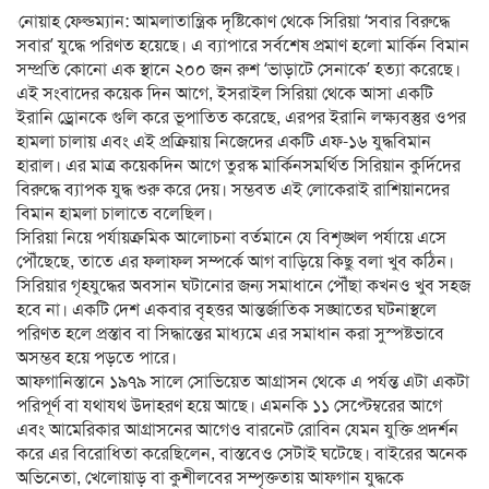
নোয়াহ ফেল্ডম্যান: আমলাতান্ত্রিক দৃষ্টিকোণ থেকে সিরিয়া ‘সবার বিরুদ্ধে
সবার’ যুদ্ধে পরিণত হয়েছে। এ ব্যাপারে সর্বশেষ প্রমাণ হলো মার্কিন বিমান
সম্প্রতি কোনো এক স্থানে ২০০ জন রুশ ‘ভাড়াটে সেনাকে’ হত্যা করেছে।
এই সংবাদের কয়েক দিন আগে, ইসরাইল সিরিয়া থেকে আসা একটি
ইরানি ড্রোনকে গুলি করে ভূপাতিত করেছে, এরপর ইরানি লক্ষ্যবস্তুর ওপর
হামলা চালায় এবং এই প্রক্রিয়ায় নিজেদের একটি এফ-১৬ যুদ্ধবিমান
হারাল। এর মাত্র কয়েকদিন আগে তুরস্ক মার্কিনসমর্থিত সিরিয়ান কুর্দিদের
বিরুদ্ধে ব্যাপক যুদ্ধ শুরু করে দেয়। সম্ভবত এই লোকেরাই রাশিয়ানদের
বিমান হামলা চালাতে বলেছিল।
সিরিয়া নিয়ে পর্যায়ক্রমিক আলোচনা বর্তমানে যে বিশৃঙ্খল পর্যায়ে এসে
পৌঁছেছে, তাতে এর ফলাফল সম্পর্কে আগ বাড়িয়ে কিছু বলা খুব কঠিন।
সিরিয়ার গৃহযুদ্ধের অবসান ঘটানোর জন্য সমাধানে পৌঁছা কখনও খুব সহজ
হবে না। একটি দেশ একবার বৃহত্তর আন্তর্জাতিক সঙ্ঘাতের ঘটনাস্থলে
পরিণত হলে প্রস্তাব বা সিদ্ধান্তের মাধ্যমে এর সমাধান করা সুস্পষ্টভাবে
অসম্ভব হয়ে পড়তে পারে।
আফগানিস্তানে ১৯৭৯ সালে সোভিয়েত আগ্রাসন থেকে এ পর্যন্ত এটা একটা
পরিপূর্ণ বা যথাযথ উদাহরণ হয়ে আছে। এমনকি ১১ সেপ্টেম্বরের আগে
এবং আমেরিকার আগ্রাসনের আগেও বারনেট রোবিন যেমন যুক্তি প্রদর্শন
করে এর বিরোধিতা করেছিলেন, বাস্তবেও সেটাই ঘটেছে। বাইরের অনেক
অভিনেতা, খেলোয়াড় বা কুশীলবের সম্পৃক্ততায় আফগান যুদ্ধকে