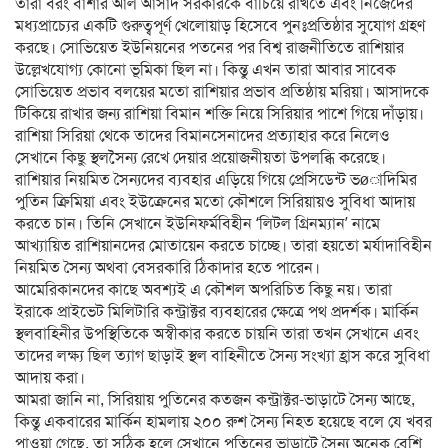
তারা বরং বাশার আল আসাদ সরকারকে বাঁচিয়ে রাখতে এবং নিজেদের
মধ্যপ্রাচ্যের একটি গুরুত্বপূর্ণ খেলোয়াড় হিসেবে পুনঃপ্রতিষ্ঠার সুযোগ গ্রহণ
করছে। সোভিয়েত ইউনিয়নের পতনের পর বিশ্ব রাজনীতিতে রাশিয়ার
উল্লেখযোগ্য কোনো ভূমিকা ছিল না। কিন্তু এখন তারা আবার সাবেক
সোভিয়েত প্রভাব বলয়ের মতো রাশিয়ার প্রভাব প্রতিষ্ঠায় মরিয়া। আসাদকে
টিকিয়ে রাখার জন্য রাশিয়া বিমান শক্তি নিয়ে সিরিয়ার পাশে গিয়ে দাঁড়ায়।
রাশিয়া সিরিয়া থেকে তাদের বিমানসেনাদের প্রত্যাহার করে নিলেও
সেখানে কিছু স্থলসৈন্য রেখে দেয়ার প্রয়োজনীয়তা উপলব্ধি করেছে।
রাশিয়ার নিয়মিত সৈন্যদের ব্যবহার এড়িয়ে গিয়ে প্রেসিডেন্ট ভøাদিমির
পুতিন ক্রিমিয়া এবং ইউক্রেনের মতো কৌশলে সিরিয়ায়ও সুবিধা আদায়
করতে চান। তিনি সেখানে ইউনিফর্মবিহীন ‘লিটল গ্রিনম্যান’ নামে
আখ্যায়িত রাশিয়ানদের মোতায়েন করতে চাচ্ছে। তারা হয়তো মর্যাদাবিহীন
নিয়মিত সৈন্য অথবা বেসরকারি ঠিকাদার হতে পারেন।
আমেরিকানদের কাছে অবশ্যই এ কৌশল অপরিচিত কিছু নয়। তারা
ইরাকে প্রাইভেট মিলিটারি কন্ট্রাক্টর ব্যবহারের ক্ষেত্রে পথ প্রদর্শক। মার্কিন
স্থলবাহিনীর উপস্থিতিকে অস্বীকার করতে চায়নি তারা তখন সেখানে এবং
তাদের লক্ষ্য ছিল ত্যাগ ছাড়াই স্থল বাহিনীতে সৈন্য সংখ্যা হ্রাস করে সুবিধা
আদায় করা।
আমরা জানি না, সিরিয়ায় পুতিনের কতজন কন্ট্রাক্টর-ভাড়াটে সৈন্য আছে,
কিন্তু একবারের মার্কিন হামলায় ২০০ রুশ সৈন্য নিহত হয়েছে বলে যে খবর
পাওয়া গেছে, তা সঠিক হলে সেখানে পুতিনের ভাড়াটে সৈন্য অনেক বেশি