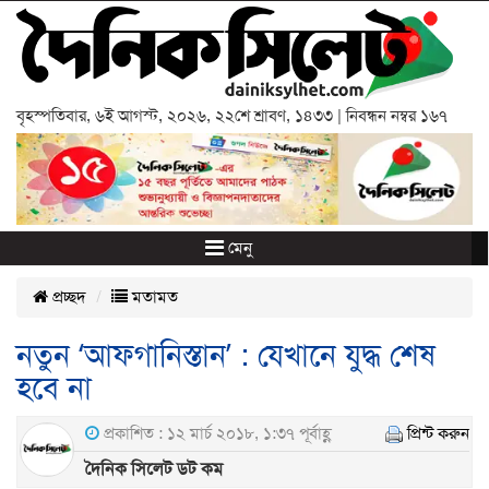
বৃহস্পতিবার
,
৬ই আগস্ট, ২০২৬
,
২২শে শ্রাবণ, ১৪৩৩
| নিবন্ধন নম্বর ১৬৭
মেনু
প্রচ্ছদ
মতামত
নতুন ‘আফগানিস্তান’ : যেখানে যুদ্ধ শেষ
হবে না
প্রকাশিত : ১২ মার্চ ২০১৮, ১:৩৭ পূর্বাহ্ণ
প্রিন্ট করুন
দৈনিক সিলেট ডট কম