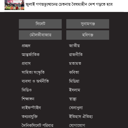
জুলাই গণঅভ‍্যুত্থানের চেতনায় বৈষম্যহীন দেশ গড়তে হবে
সিলেট
সুনামগঞ্জ
মৌলভীবাজার
হবিগঞ্জ
প্রচ্ছদ
জাতীয়
আন্তর্জাতিক
রাজনীতি
প্রবাস
মতামত
সাহিত্য সংস্কৃতি
কবিতা
ব্যবসা ও অর্থনীতি
মিডিয়া
ভিডিও
ইসলাম
শিক্ষাঙ্গন
স্বাস্থ্য
লাইফস্টাইল
খেলাধুলা
তথ্যপ্রযুক্তি
ইতিহাস ঐতিহ্য
দৈনিকসিলেট পরিবার
যোগাযোগ