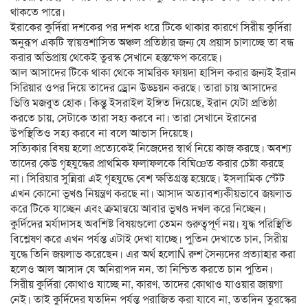
থাকতে পারে।
ইরাকের কুর্দিরা দশকের পর দশক ধরে টিকে থাকার কারণে সিরীয় কুর্দিরা
অনুরূপ একটি স্বায়ত্তশাসিত অঞ্চল প্রতিষ্ঠার জন্য যে প্রয়াস চালাচ্ছে তা বন্ধ
করার অভিপ্রায় থেকেই তুরস্ক সেখানে হস্তক্ষেপ করেছে।
আল আসাদের টিকে থাকা থেকে সামরিক ফায়দা হাসিল করার জন্যই ইরান
সিরিয়ার ওপর দিয়ে তাদের ড্রোন উড্ডয়ন করছে। তারা চায় আসাদের
ভিত্তি মজবুত হোক। কিন্তু ইসরাইল ইঙ্গিত দিয়েছে, ইরান যেটা প্রতিষ্ঠা
করতে চায়, সেটাকে তারা সহ্য করবে না। তারা সেখানে ইরানের
উপস্থিতিও সহ্য করবে না বলে আভাস দিয়েছে।
সত্যিকার বিষয় হলো প্রত্যেকেই নিজেদের স্বার্থ নিয়ে কাজ করছে। অবশ্য
তাদের কেউ গৃহযুদ্ধের প্রাথমিক ফলাফলকে বিঘিœত করার চেষ্টা করছে
না। সিরিয়ার সুন্নিরা এই গৃহযুদ্ধে বেশ ক্ষতিগ্রস্ত হয়েছে। ইসলামিক স্টেট
এখন কোনো ভূখণ্ড নিয়ন্ত্রণ করছে না। আসাদ অত্যাবশ্যকীয়ভাবে জয়লাভ
করে টিকে যাচ্ছেন এবং ক্রমান্বয়ে আবার ভূখণ্ড দখল করে নিচ্ছেন।
কুর্দিদের মর্যাদাসহ অবশিষ্ট বিষয়গুলো তেমন গুরুত্বপূর্ণ নয়। যুদ্ধ পরিস্থিতি
বিশ্লেষণ করে এখন পর্যন্ত এটাই দেখা যাচ্ছে। পুতিন দেখাতে চান, সিরীয়
যুদ্ধে তিনি জয়লাভ করেছেন। এর অর্থ হলোÑ রুশ সৈন্যদের প্রত্যাহার করা
হলেও আল আসাদ যে অনিরাপদ নন, তা নিশ্চিত করতে চান পুতিন।
সিরীয় কুর্দিরা কোথাও যাচ্ছে না, কারণ, তাদের কোথাও যাওয়ার জায়গা
নেই। তাই কুর্দিদের যতদিন পর্যন্ত পরাজিত করা যাবে না, ততদিন তুরস্কের