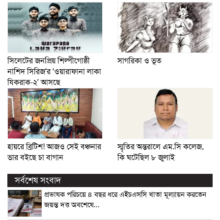
সিলেটের জনপ্রিয় শিল্পীগোষ্ঠী
সাগরিকা ও ভূত
নাশিদ সিরিজ’র ‘ওয়ারাফানা লাকা
যিকরাক-২’ আসছে
হায়রে ব্রিটিশ! আজও সেই বঞ্চনার
স্মৃতির অন্তরালে এম.সি কলেজ,
ভার বইছে চা বাগান
কি ঘটেছিল ৮ জুলাই
সর্বশেষ সংবাদ
প্রভাষক পরিচয়ে ৪ বছর ধরে এইচএসসি খাতা মূল্যায়ন করতেন
জয়ন্ত দত্ত অবশেষে…