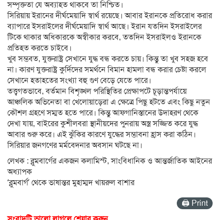
সম্পৃক্ততা যে অব্যাহত থাকবে তা নিশ্চিত।
সিরিয়ায় ইরানের দীর্ঘমেয়াদি স্বার্থ রয়েছে। আবার ইরানকে প্রতিরোধ করার
ব্যাপারে ইসরাইলের দীর্ঘমেয়াদি স্বার্থ আছে। ইরান যতদিন ইসরাইলের
টিকে থাকার অধিকারকে অস্বীকার করবে, ততদিন ইসরাইলও ইরানকে
প্রতিহত করতে চাইবে।
খুব সম্ভবত, যুক্তরাষ্ট্র সেখানে যুদ্ধ বন্ধ করতে চায়। কিন্তু তা খুব সহজ হবে
না। কারণ যুক্তরাষ্ট্র কুর্দিদের সমর্থনে বিমান হামলা বন্ধ করার চেষ্টা করলে
সেখানে হতাহতের সংখ্যা বহু গুণ বেড়ে যেতে পারে।
তত্ত্বগতভাবে, বর্তমান বিশৃঙ্খল পরিস্থিতির প্রেক্ষাপটে চূড়ান্তপর্যায়ে
আঞ্চলিক অভিনেতা বা খেলোয়াড়েরা এ ক্ষেত্রে পিছু হটতে এবং কিছু নতুন
কৌশল গ্রহণে সম্মত হতে পারে। কিন্তু আফগানিস্তানের উদাহরণ থেকে
দেখা যায়, বাইরের কুশীলবরা স্থানীয়দের পুনরায় অস্ত্র সজ্জিত করে যুদ্ধ
আবার শুরু করে। এই ঝুঁকির কারণে যুদ্ধের সম্ভাবনা হ্রাস করা কঠিন।
সিরিয়ার জনগণের মর্মবেদনার অবসান ঘটছে না।
লেখক : ব্লুমবার্গের একজন কলামিস্ট, সাংবিধানিক ও আন্তর্জাতিক আইনের
অধ্যাপক
‘ব্লুমবার্গ’ থেকে ভাষান্তর মুহাম্মদ খায়রুল বাশার
🖨 Print
সংবাদটি ভালো লাগলে শেয়ার করুন