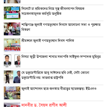
সিলেটে চা শ্রমিকদের নিয়ে সুস্থ জীবনযাপন বিষয়ক
সচেতনতামূলক কর্মসূচি অনুষ্ঠিত
শান্তিগঞ্জে জুলাই গণঅভ্যুত্থান দিবসে আলোচনা সভা ও পুরষ্কার
বিতরণ
শ্রীমঙ্গলে জুলাই গণঅভ্যুত্থান দিবস পালিত
নিসচা জুড়ী উপজেলা শাখার সভাপতি সাইফুল-সম্পাদক মুহিবুর
যে ডকুমেন্টারিতে আবু সাঈদের ছবি নেই, সেটা কোনো
ডকুমেন্টারি নয়: ভারপ্রাপ্ত রাষ্ট্রপতি
জুলাই আন্দোলন ছাত্র-জনতার বীরত্বের স্মারকস্তম্ভ: ইউএনও
দানবীর ড. সৈয়দ রাগীব আলী