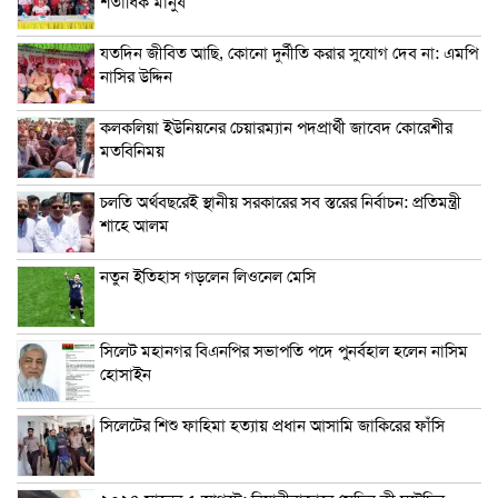
শতাধিক মানুষ
যতদিন জীবিত আছি, কোনো দুর্নীতি করার সুযোগ দেব না: এমপি
নাসির উদ্দিন
কলকলিয়া ইউনিয়নের চেয়ারম্যান পদপ্রার্থী জাবেদ কোরেশীর
মতবিনিময়
চলতি অর্থবছরেই স্থানীয় সরকারের সব স্তরের নির্বাচন: প্রতিমন্ত্রী
শাহে আলম
নতুন ইতিহাস গড়লেন লিওনেল মেসি
সিলেট মহানগর বিএনপির সভাপতি পদে পুনর্বহাল হলেন নাসিম
হোসাইন
সিলেটের শিশু ফাহিমা হত্যায় প্রধান আসামি জাকিরের ফাঁসি