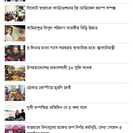
সিলেটে স্বপ্নযাত্রা ফাউণ্ডেশনের ফ্রি মেডিকেল ক্যাম্প সম্পন্ন
তাহিরপুরে বিপুল পরিমাণ ভারতীয় বিড়ি উদ্ধার
৩ দিনের মধ্যে গ্যাস সরবরাহ স্বাভাবিক হবে: জ্বালানিমন্ত্রী
উপমহাদেশের প্রভাবশালী ১০ সুফি সাধক
রোলার কোস্টারে মুরগি ফ্রাই
সুখী দম্পতিরা প্রতিদিন যে ৫ কথা বলে
বারহালে বিনামূল্যে রক্তের গ্রুপ নির্ণয় কর্মসূচি, সেবা পেলেন ৫