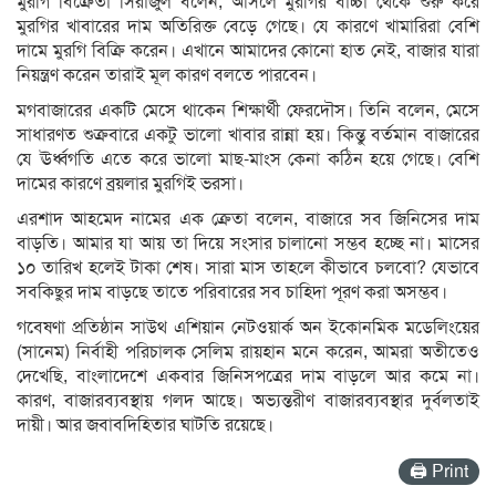
মুরগি বিক্রেতা সিরাজুল বলেন, আসলে মুরগির বাচ্চা থেকে শুরু করে
মুরগির খাবারের দাম অতিরিক্ত বেড়ে গেছে। যে কারণে খামারিরা বেশি
দামে মুরগি বিক্রি করেন। এখানে আমাদের কোনো হাত নেই, বাজার যারা
নিয়ন্ত্রণ করেন তারাই মূল কারণ বলতে পারবেন।
মগবাজারের একটি মেসে থাকেন শিক্ষার্থী ফেরদৌস। তিনি বলেন, মেসে
সাধারণত শুক্রবারে একটু ভালো খাবার রান্না হয়। কিন্তু বর্তমান বাজারের
যে ঊর্ধ্বগতি এতে করে ভালো মাছ-মাংস কেনা কঠিন হয়ে গেছে। বেশি
দামের কারণে ব্রয়লার মুরগিই ভরসা।
এরশাদ আহমেদ নামের এক ক্রেতা বলেন, বাজারে সব জিনিসের দাম
বাড়তি। আমার যা আয় তা দিয়ে সংসার চালানো সম্ভব হচ্ছে না। মাসের
১০ তারিখ হলেই টাকা শেষ। সারা মাস তাহলে কীভাবে চলবো? যেভাবে
সবকিছুর দাম বাড়ছে তাতে পরিবারের সব চাহিদা পূরণ করা অসম্ভব।
গবেষণা প্রতিষ্ঠান সাউথ এশিয়ান নেটওয়ার্ক অন ইকোনমিক মডেলিংয়ের
(সানেম) নির্বাহী পরিচালক সেলিম রায়হান মনে করেন, আমরা অতীতেও
দেখেছি, বাংলাদেশে একবার জিনিসপত্রের দাম বাড়লে আর কমে না।
কারণ, বাজারব্যবস্থায় গলদ আছে। অভ্যন্তরীণ বাজারব্যবস্থার দুর্বলতাই
দায়ী। আর জবাবদিহিতার ঘাটতি রয়েছে।
🖨 Print