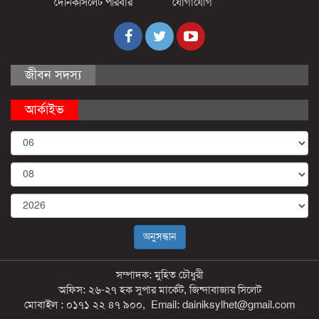
দৈনিকসিলেট পরিবার
যোগাযোগ
জীবন সদস্য
আর্কাইভ
সম্পাদক: মুহিত চৌধুরী
অফিস: ২৬-২৭ হক সুপার মার্কেট, জিন্দাবাজার সিলেট
মোবাইল : ০১৭১ ২২ ৪৭ ৯০০, Email: dainiksylhet@gmail.com