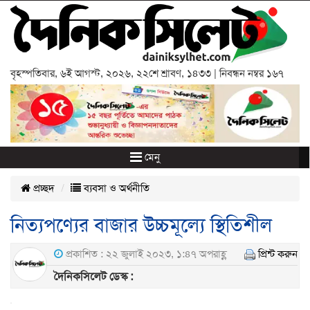
বৃহস্পতিবার
,
৬ই আগস্ট, ২০২৬
,
২২শে শ্রাবণ, ১৪৩৩
| নিবন্ধন নম্বর ১৬৭
মেনু
প্রচ্ছদ
ব্যবসা ও অর্থনীতি
নিত্যপণ্যের বাজার উচ্চমূল্যে স্থিতিশীল
প্রকাশিত : ২২ জুলাই ২০২৩, ১:৪৭ অপরাহ্ণ
প্রিন্ট করুন
দৈনিকসিলেট ডেস্ক :