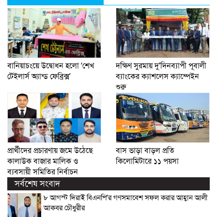
বানিয়াচংয়ে উদ্বোধন হলো ‘শেখ
দক্ষিণ সুরমায় দু’দিনব্যাপী পূবালী
টেইলার্স অ্যান্ড ফেব্রিক্স’
ব্যাংকের ক্যাশলেস ক্যাম্পেইন
শুরু
প্রার্থীদের প্রচারণায় জমে উঠেছে
বাস ভাড়া বাড়ল প্রতি
কালাউক বাজার মালিক ও
কিলোমিটারে ১১ পয়সা
ব্যবসায়ী সমিতির নির্বাচন
সর্বশেষ সংবাদ
৮ আগস্ট দিরাই বিএনপি’র গণসমাবেশ সফল করার আহ্বান আলী
আকবর চৌধুরীর