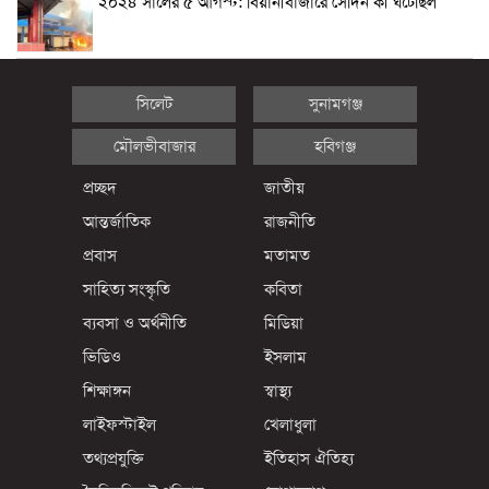
২০২৪ সালের ৫ আগস্ট: বিয়ানীবাজারে সেদিন কী ঘটেছিল
সিলেট
সুনামগঞ্জ
মৌলভীবাজার
হবিগঞ্জ
প্রচ্ছদ
জাতীয়
আন্তর্জাতিক
রাজনীতি
প্রবাস
মতামত
সাহিত্য সংস্কৃতি
কবিতা
ব্যবসা ও অর্থনীতি
মিডিয়া
ভিডিও
ইসলাম
শিক্ষাঙ্গন
স্বাস্থ্য
লাইফস্টাইল
খেলাধুলা
তথ্যপ্রযুক্তি
ইতিহাস ঐতিহ্য