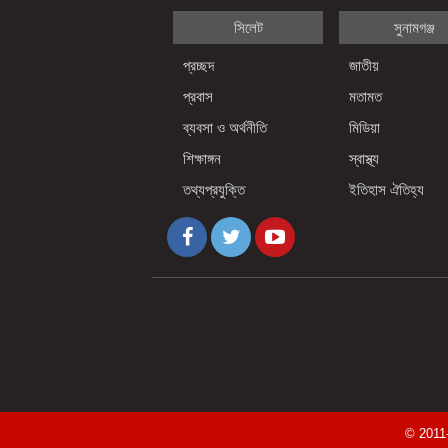
সিলেট
সুনামগঞ্জ
প্রচ্ছদ
জাতীয়
প্রবাস
মতামত
ব্যবসা ও অর্থনীতি
মিডিয়া
শিক্ষাঙ্গন
স্বাস্থ্য
তথ্যপ্রযুক্তি
ইতিহাস ঐতিহ্য
© 2011-