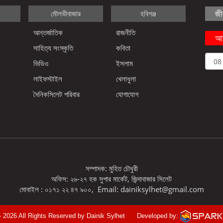
জী
মৌলভীবাজার
হবিগঞ্জ
আন্তর্জাতিক
রাজনীতি
আর
সাহিত্য সংস্কৃতি
কবিতা
ভিডিও
ইসলাম
লাইফস্টাইল
খেলাধুলা
দৈনিকসিলেট পরিবার
যোগাযোগ
সম্পাদক: মুহিত চৌধুরী
অফিস: ২৬-২৭ হক সুপার মার্কেট, জিন্দাবাজার সিলেট
মোবাইল : ০১৭১ ২২ ৪৭ ৯০০, Email: dainiksylhet@gmail.com
 2026 All Rights Reserved by Dainik Sylhet
Developed by: