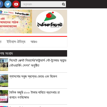
তি
ইতিহাস ঐতিহ্য
আরও
বশেষ সংবাদ
সিলেটে নেক্সট লিডার্সের‘ফাউন্ডার্স গেট-টুগেদার অ্যান্ড
নেটওয়ার্কিং সেশন’ অনুষ্ঠিত
গ্লাসগোর সবুজ স্বপ্নের ভেতর এক বিকেল
দৈনিক মজুরি ৫০০ টাকার দাবিতে বড়লেখায় চা
বাগানে গণবিক্ষোভ