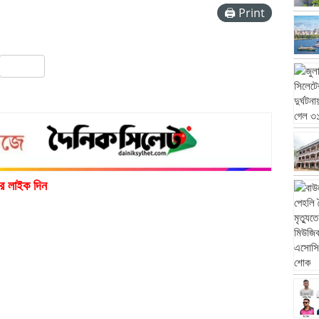
🖨 Print
pp
ail
Share
রে লাইক দিন