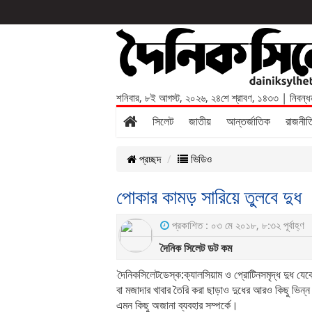
শনিবার
,
৮ই আগস্ট, ২০২৬
,
২৪শে শ্রাবণ, ১৪৩৩
| নিবন্ধ
সিলেট
জাতীয়
আন্তর্জাতিক
রাজনীত
প্রচ্ছদ
ভিডিও
পোকার কামড় সারিয়ে তুলবে দুধ
প্রকাশিত : ০৩ মে ২০১৮, ৮:৩২ পূর্বাহ্ণ
দৈনিক সিলেট ডট কম
দৈনিকসিলেটডেস্ক:ক্যালসিয়াম ও প্রোটিনসমৃদ্ধ দুধ যেকো
বা মজাদার খাবার তৈরি করা ছাড়াও দুধের আরও কিছু ভি
এমন কিছু অজানা ব্যবহার সম্পর্কে।