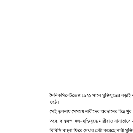
দৈনিকসিলেটডেস্ক:১৯৭১ সালে মুক্তিযুদ্ধের লড়া
ওঠে।
সেই তুলনায় সেসময় নারীদের অবদানের চিত্র খু
তবে, বাস্তবতা হল–মুক্তিযুদ্ধে নারীরাও নানাভাব
বিবিসি বাংলা ফিরে দেখার চেষ্টা করেছে নারী মুক্