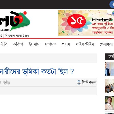
৩৩
| নিবন্ধন নম্বর ১৬৭
জনীতি
কবিতা
ইসলাম
মতামত
প্রবাস
লাইফস্টাইল
খেলাধুলা
সর
ে নারীদের ভূমিকা কতটা ছিল ?
ূর্বাহ্ণ
প্রিন্ট করুন