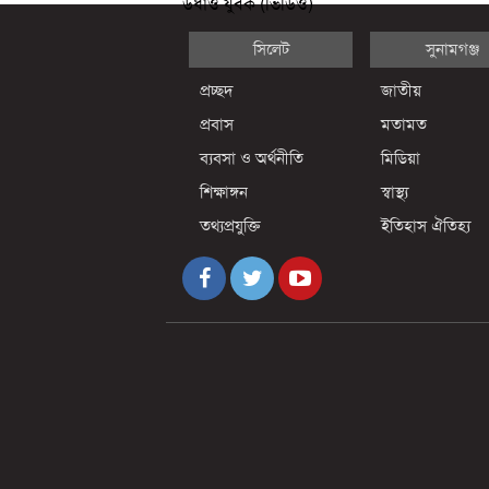
উধাও যুবক (ভিডিও)
সিলেট
সুনামগঞ্জ
প্রচ্ছদ
জাতীয়
প্রবাস
মতামত
ব্যবসা ও অর্থনীতি
মিডিয়া
শিক্ষাঙ্গন
স্বাস্থ্য
তথ্যপ্রযুক্তি
ইতিহাস ঐতিহ্য