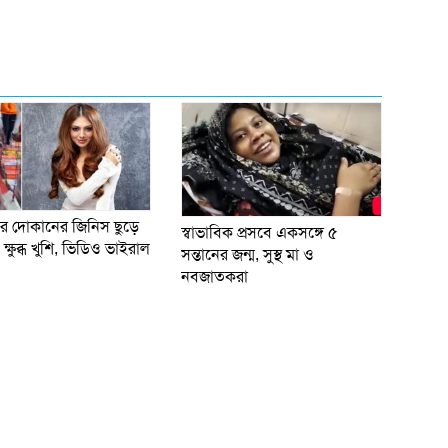
র দোকানের জিনিস ছুড়ে
স্বাভাবিক প্রসবে একসঙ্গে ৫
্ষুব্ধ খুশি, ভিডিও ভাইরাল
সন্তানের জন্ম, সুস্থ মা ও
নবজাতকরা