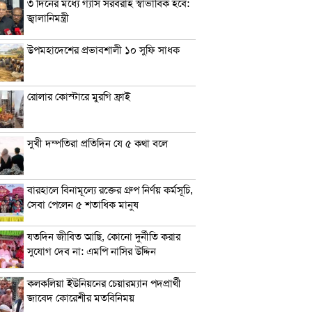
৩ দিনের মধ্যে গ্যাস সরবরাহ স্বাভাবিক হবে:
জ্বালানিমন্ত্রী
উপমহাদেশের প্রভাবশালী ১০ সুফি সাধক
রোলার কোস্টারে মুরগি ফ্রাই
সুখী দম্পতিরা প্রতিদিন যে ৫ কথা বলে
বারহালে বিনামূল্যে রক্তের গ্রুপ নির্ণয় কর্মসূচি,
সেবা পেলেন ৫ শতাধিক মানুষ
যতদিন জীবিত আছি, কোনো দুর্নীতি করার
সুযোগ দেব না: এমপি নাসির উদ্দিন
কলকলিয়া ইউনিয়নের চেয়ারম্যান পদপ্রার্থী
জাবেদ কোরেশীর মতবিনিময়