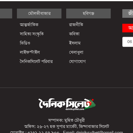
জ
মৌলভীবাজার
হবিগঞ্জ
আন্তর্জাতিক
রাজনীতি
আ
সাহিত্য সংস্কৃতি
কবিতা
ভিডিও
ইসলাম
লাইফস্টাইল
খেলাধুলা
দৈনিকসিলেট পরিবার
যোগাযোগ
সম্পাদক: মুহিত চৌধুরী
অফিস: ২৬-২৭ হক সুপার মার্কেট, জিন্দাবাজার সিলেট
মোবাইল : ০১৭১ ২২ ৪৭ ৯০০, Email: dainiksylhet@gmail.com