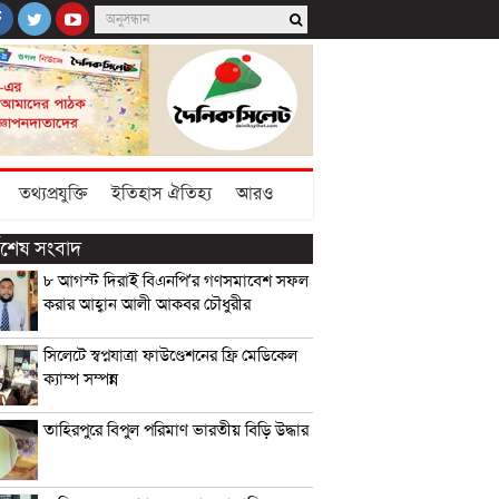
তথ্যপ্রযুক্তি
ইতিহাস ঐতিহ্য
আরও
্বশেষ সংবাদ
৮ আগস্ট দিরাই বিএনপি’র গণসমাবেশ সফল
করার আহ্বান আলী আকবর চৌধুরীর
সিলেটে স্বপ্নযাত্রা ফাউণ্ডেশনের ফ্রি মেডিকেল
ক্যাম্প সম্পন্ন
তাহিরপুরে বিপুল পরিমাণ ভারতীয় বিড়ি উদ্ধার