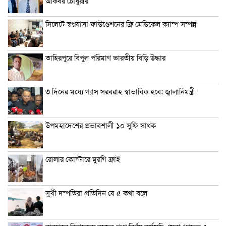
আকবর চৌধুরীর
সিলেটে স্বপ্নযাত্রা ফাউণ্ডেশনের ফ্রি মেডিকেল ক্যাম্প সম্পন্ন
তাহিরপুরে বিপুল পরিমাণ ভারতীয় বিড়ি উদ্ধার
৩ দিনের মধ্যে গ্যাস সরবরাহ স্বাভাবিক হবে: জ্বালানিমন্ত্রী
উপমহাদেশের প্রভাবশালী ১০ সুফি সাধক
রোলার কোস্টারে মুরগি ফ্রাই
সুখী দম্পতিরা প্রতিদিন যে ৫ কথা বলে