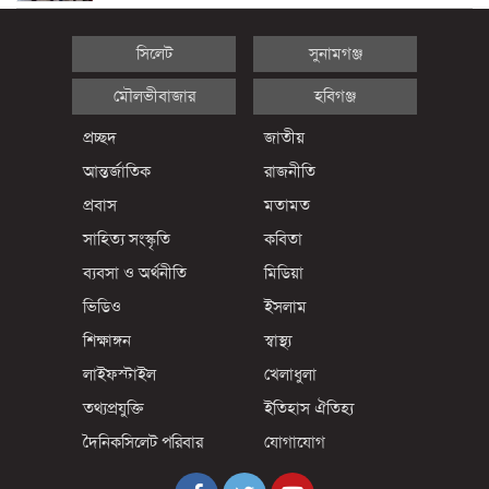
সিলেট
সুনামগঞ্জ
মৌলভীবাজার
হবিগঞ্জ
প্রচ্ছদ
জাতীয়
আন্তর্জাতিক
রাজনীতি
প্রবাস
মতামত
সাহিত্য সংস্কৃতি
কবিতা
ব্যবসা ও অর্থনীতি
মিডিয়া
ভিডিও
ইসলাম
শিক্ষাঙ্গন
স্বাস্থ্য
লাইফস্টাইল
খেলাধুলা
তথ্যপ্রযুক্তি
ইতিহাস ঐতিহ্য
দৈনিকসিলেট পরিবার
যোগাযোগ