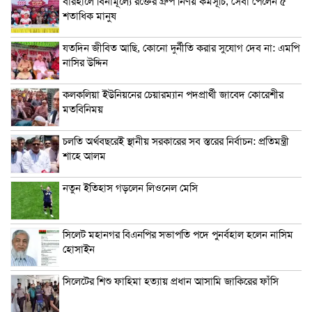
বারহালে বিনামূল্যে রক্তের গ্রুপ নির্ণয় কর্মসূচি, সেবা পেলেন ৫
শতাধিক মানুষ
যতদিন জীবিত আছি, কোনো দুর্নীতি করার সুযোগ দেব না: এমপি
নাসির উদ্দিন
কলকলিয়া ইউনিয়নের চেয়ারম্যান পদপ্রার্থী জাবেদ কোরেশীর
মতবিনিময়
চলতি অর্থবছরেই স্থানীয় সরকারের সব স্তরের নির্বাচন: প্রতিমন্ত্রী
শাহে আলম
নতুন ইতিহাস গড়লেন লিওনেল মেসি
সিলেট মহানগর বিএনপির সভাপতি পদে পুনর্বহাল হলেন নাসিম
হোসাইন
সিলেটের শিশু ফাহিমা হত্যায় প্রধান আসামি জাকিরের ফাঁসি