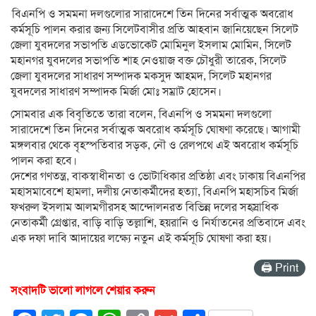
বিএনপি ও সমমনা দলগুলোর সারাদেশে তিন দিনের সর্বাত্মক অবরোধ
কর্মসূচি পালন করার জন্য সিলেটবাসীর প্রতি আহবান জানিয়েছেন সিলেট
জেলা যুবদলের সভাপতি এডভোকেট মোমিনুল ইসলাম মোমিন, সিলেট
মহানগর যুবদলের সভাপতি শাহ নেওয়াজ বক্ত চৌধুরী তারেক, সিলেট
জেলা যুবদলের সাধারণ সম্পাদক মকসুদ আহমদ, সিলেট মহানগর
যুবদলের সাধারণ সম্পাদক মির্জা মোঃ সম্রাট হোসেন।
সোমবার এক বিবৃতিতে তারা বলেন, বিএনপি ও সমমনা দলগুলো
সারাদেশে তিন দিনের সর্বাত্মক অবরোধ কর্মসূচি ঘোষণা করেছে। আগামী
মঙ্গলবার থেকে বৃহস্পতিবার সড়ক, নৌ ও রেলপথে এই অবরোধ কর্মসূচি
পালন করা হবে।
দেশের গণতন্ত্র, বাকস্বাধীনতা ও ভোটাধিকার প্রতিষ্ঠা এবং ঢাকায় বিএনপির
মহাসমাবেশে হামলা, দলীয় নেতাকর্মীদের হত্যা, বিএনপি মহাসচিব মির্জা
ফখরুল ইসলাম আলমগীরসহ আন্দোলনরত বিভিন্ন দলের সহস্রাধিক
নেতাকর্মী গ্রেপ্তার, বাড়ি বাড়ি তল্লাশি, হয়রানি ও নির্যাতনের প্রতিবাদে এবং
এক দফা দাবি আদায়ের লক্ষ্যে নতুন এই কর্মসূচি ঘোষণা করা হয়।
🖨 Print
সংবাদটি ভালো লাগলে শেয়ার করুন