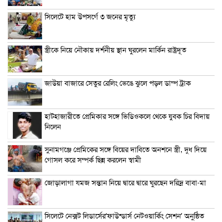
সিলেটে হাম উপসর্গে ৩ জনের মৃত্যু
স্ত্রীকে নিয়ে নৌকায় দর্শনীয় স্থান ঘুরলেন মার্কিন রাষ্ট্রদূত
জাউয়া বাজারে সেতুর রেলিং ভেঙে ঝুলে পড়ল ডাম্প ট্রাক
হাটহাজারীতে প্রেমিকার সঙ্গে ভিডিওকলে থেকে যুবক চির বিদায়
নিলেন
সুনামগঞ্জে প্রেমিকের সঙ্গে বিয়ের দাবিতে অনশনে স্ত্রী, দুধ দিয়ে
গোসল করে সম্পর্ক ছিন্ন করলেন স্বামী
জোড়ালাগা যমজ সন্তান নিয়ে দ্বারে দ্বারে ঘুরছেন দরিদ্র বাবা-মা
সিলেটে নেক্সট লিডার্সের‘ফাউন্ডার্স নেটওয়ার্কিং সেশন’ অনুষ্ঠিত