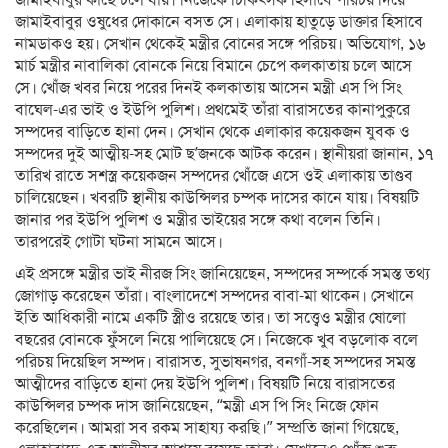
জামাইবাবুর ওষুধের দোকানে বসত সে। এলাকায় হাতুড়ে ডাক্তার হিসাবে
নামডাকও হয়। সেখান থেকেই মন্ত্রীর বোনের সঙ্গে পরিচয়। অভিযোগ, ১৬
মার্চ মন্ত্রীর নাবালিকা বোনকে নিয়ে বিমানে চেপে কলকাতায় চলে আসে
সে। খোঁজ খবর নিয়ে পরের দিনই কলকাতায় আসেন মন্ত্রী এস পি সিং
বাঘেল-এর ভাই ও ইউপি পুলিশ। প্রথমেই তাঁরা বারাসতের কানাপুকুরে
সম্পদের বাড়িতে হানা দেন। সেখান থেকে এলাকার কয়েকজন যুবক ও
সম্পদের দুই আত্মীয়-সহ মোট ছ’জনকে আটক করেন। স্থানীয়রা জানান, ১৭
তারিখ রাতে সশস্ত্র কয়েকজন সম্পদের খোঁজে এসে ওই এলাকায় তাণ্ডব
চালিয়েছেন। খবরটি স্থানীয় কাউন্সিলর চম্পক দাসের কানে যায়। বিষয়টি
জানার পর ইউপি পুলিশ ও মন্ত্রীর ভাইয়ের সঙ্গে কথা বলেন তিনি।
তারপরেই গোটা ঘটনা সামনে আসে।
এই প্রসঙ্গে মন্ত্রীর ভাই নীরজ সিং জানিয়েছেন, সম্পদের সম্পর্কে সমস্ত তথ্য
জোগাড় করেছেন তাঁরা। বাংলাদেশে সম্পদের বাবা-মা থাকেন। সেখানে
ইতি আধিকারী নামে একটি স্ত্রীও রয়েছে তার। তা সত্ত্বেও মন্ত্রীর ষোলো
বছরের বোনকে ফুঁসলে নিয়ে পালিয়েছে সে। নিজেকে খুব বড়লোক বলে
পরিচয় দিয়েছিল সম্পদ। বারাসত, সুভাষনগর, বনগাঁ-সহ সম্পদের সমস্ত
আত্মীদের বাড়িতে হানা দেয় ইউপি পুলিশ। বিষয়টি নিয়ে বারাসতের
কাউন্সিলর চম্পক দাস জানিয়েছেন, “মন্ত্রী এস পি সিং নিজে ফোন
করেছিলেন। আমরা সব রকম সাহায্য করছি।” সম্প্রতি জানা গিয়েছে,