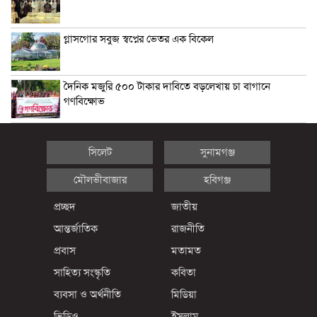
গ্লাসগোর সবুজ স্বপ্নের ভেতর এক বিকেল
দৈনিক মজুরি ৫০০ টাকার দাবিতে বড়লেখায় চা বাগানে
গণবিক্ষোভ
সিলেট
সুনামগঞ্জ
মৌলভীবাজার
হবিগঞ্জ
প্রচ্ছদ
জাতীয়
আন্তর্জাতিক
রাজনীতি
প্রবাস
মতামত
সাহিত্য সংস্কৃতি
কবিতা
ব্যবসা ও অর্থনীতি
মিডিয়া
ভিডিও
ইসলাম