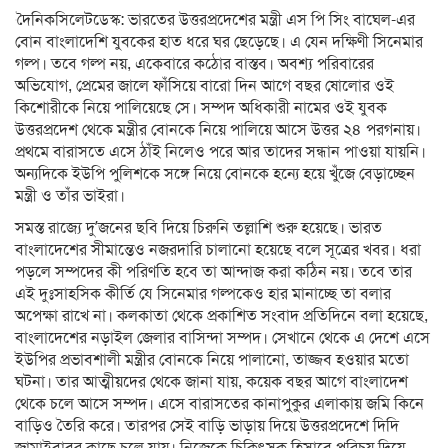
দৈনিকসিলেটডেস্ক: ভারতের উত্তরপ্রদেশের মন্ত্রী এস পি সিং বাঘেল-এর
বোন বাংলাদেশি যুবকের হাত ধরে ঘর ছেড়েছে। এ যেন দক্ষিণী সিনেমার
গল্প। তবে গল্প নয়, একেবারে কঠোর বাস্তব। অবশ্য পরিবারের
অভিযোগ, প্রেমের জালে ফাঁসিয়ে বারো দিন আগে বছর ষোলোর ওই
কিশোরীকে নিয়ে পালিয়েছে সে। সম্পদ অধিকারী নামের ওই যুবক
উত্তরপ্রদেশ থেকে মন্ত্রীর বোনকে নিয়ে পালিয়ে আসে উত্তর ২৪ পরগনায়।
প্রথমে বারাসতে এসে ঠাঁই নিলেও পরে আর তাদের সন্ধান পাওয়া যায়নি।
অন্যদিকে ইউপি পুলিশকে সঙ্গে নিয়ে বোনকে হন্যে হয়ে খুঁজে বেড়াচ্ছেন
মন্ত্রী ও তাঁর ভাইরা।
সমস্ত রাজ্যে দু’জনের ছবি দিয়ে চিরুনি তল্লাশি শুরু হয়েছে। ভারত
বাংলাদেশের সীমান্তেও নজরদারি চালানো হয়েছে বলে সূত্রের খবর। ধরা
পড়লে সম্পদের কী পরিণতি হবে তা আন্দাজ করা কঠিন নয়। তবে তার
এই দুঃসাহসিক কীর্তি যে সিনেমার গল্পকেও হার মানাচ্ছে তা বলার
অপেক্ষা রাখে না। কলকাতা থেকে প্রকাশিত সংবাদ প্রতিদিনে বলা হয়েছে,
বাংলাদেশের নড়াইল জেলার বাসিন্দা সম্পদ। সেখানে থেকে এ দেশে এসে
ইউপির প্রভাবশালী মন্ত্রীর বোনকে নিয়ে পালানো, তাজ্জব হওয়ার মতো
ঘটনা। তার আত্মীয়দের থেকে জানা যায়, কয়েক বছর আগে বাংলাদেশ
থেকে চলে আসে সম্পদ। এসে বারাসতের কানাপুকুর এলাকায় জমি কিনে
বাড়িও তৈরি করে। তারপর সেই বাড়ি ভাড়ায় দিয়ে উত্তরপ্রদেশে দিদি
জামাইবাবুর কাছে চলে যায়। নিজেকে চিকিৎসক হিসাবে পরিচয় দিয়ে