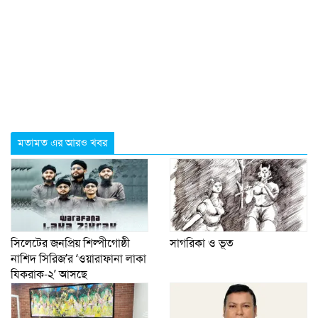
মতামত এর আরও খবর
সিলেটের জনপ্রিয় শিল্পীগোষ্ঠী
সাগরিকা ও ভূত
নাশিদ সিরিজ’র ‘ওয়ারাফানা লাকা
যিকরাক-২’ আসছে