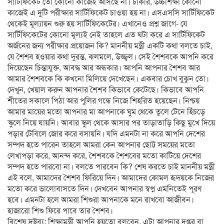
সার্টিফিকেট তো কোনো কাজেই আসছে না। চাকরি, উচ্চশিক্ষা কোনো
কাজেই এ দুটি পরীক্ষার সার্টিফিকেট চাওয়া হয় না। এসএসসি সার্টিফিকেট
থেকেই মূল্যায়ন শুরু হয় সার্টিফিকেটের। এখানেও প্রশ্ন জাগে- যে
সার্টিফিকেটের কোনো মূল্যই নেই তাহলে এত ঘটা করে এ সার্টিফিকেট
অর্জনের জন্য পরীক্ষার প্রয়োজন কি? মাননীয় মন্ত্রী একটি কথা বলতে চাই,
যে শৈশব হওয়ার কথা দুরন্ত, ঝলমলে, উজ্জ্বল। সেই শৈশবকে আপনি করে
দিয়েছেন চিন্তাযুক্ত, আবদ্ধ আর অন্ধকার। আপনি আপনার শৈশব আর
আমার শৈশবকে কি কখনো মিলিয়ে দেখেছেন। একবার চোখ বুঝুন তো।
দেখুন, খেয়াল করুন আপনার শৈশব কিভাবে কেটেছে। কিভাবে আপনি
শীতের সকালে পিঠা আর পুলির গন্ধে নিজে শিহরিত হয়েছেন। নিশ্চয়
আমার মায়ের মতো আপনার মা আপনাকে ঘুম থেকে তুলে টেনে হিঁচড়ে
স্কুলে নিয়ে যায়নি। আবার স্কুল থেকে আসার পর তাড়াতাড়ি কিছু মুখে দিয়ে
পড়ার টেবিলে জোর করে বসায়নি। যদি এমনটা না করে আপনি দেশের
সম্পদ হতে পারেন তাহলে আমরা কেন আপনার ছোট্ট সময়ের মতো
লেখাপড়া করে, আনন্দ করে, শৈশবকে শৈশবের মতো কাটিয়ে দেশের
সম্পদ হতে পারবো না। বলতে পারবেন কি? শেষ করতে চাই মাননীয় মন্ত্রী
এই বলে, আমাদের শৈশব ফিরিয়ে দিন। আমাদের কোমল হৃদয়কে নিজের
মতো করে ভালোবাসতে দিন। দেখবেন আপনার স্বপ্ন এমনিতেই পূরণ
হবে। এমনটা হলে আমরা শিশুরা আপনাকে মনে রাখবো আজীবন।
হাজারো শিশু ফিরে পাবে তার শৈশব।
বিশেষ দ্রষ্টব্য: শিক্ষামন্ত্রী আপনি হয়তো বলবেন, এটা আপনার দপ্তর বা