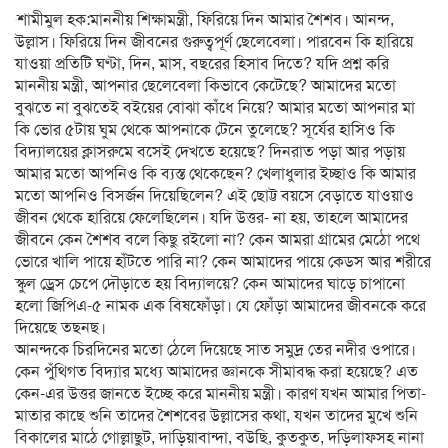
শামীমুল হক:মাননীয় শিক্ষামন্ত্রী, ফিরিয়ে দিন আমার শৈশব। আনন্দ,
উল্লাস। ফিরিয়ে দিন জীবনের গুরুত্বপূর্ণ ছেলেবেলা। পারবেন কি হারিয়ে
যাওয়া প্রতিটি ঘণ্টা, দিন, মাস, বছরের হিসাব দিতে? যদি প্রশ্ন করি
মাননীয় মন্ত্রী, আপনার ছেলেবেলা কিভাবে কেটেছে? আমাদের মতো
বুঝতে না বুঝতেই বইয়ের বোঝা কাঁধে নিয়ে? আমার মতো আপনার মা
কি ভোর ৫টায় ঘুম থেকে আপনাকে টেনে তুলেছে? সূর্যের হাসিও কি
বিদ্যালয়ের ক্লাসরুমে বসেই দেখতে হয়েছে? দিনরাত পড়া আর পড়ায়
আমার মতো আপনিও কি ব্যস্ত থেকেছেন? খেলাধুলার ইচ্ছাও কি আমার
মতো আপনিও বিসর্জন দিয়েছিলেন? এই ছোট্ট বয়সে বেড়াতে যাওয়াও
জীবন থেকে হারিয়ে ফেলেছিলেন। যদি উত্তর- না হয়, তাহলে আমাদের
জীবনে কেন শৈশব বলে কিছু রইলো না? কেন আমরা গ্রামের মেঠো পথে
ভোরে খালি পায়ে হাঁটতে পারি না? কেন আমাদের পায়ে কেডস আর শরীরে
স্কুল ড্রেস চেপে দৌড়াতে হয় বিদ্যালয়ে? কেন আমাদের ঘাড়ে চাপানো
হলো জিপিএ-৫ নামক এক বিষফোঁড়া। যে ফোঁড়া আমাদের জীবনকে করে
দিয়েছে তছনছ।
আনন্দকে চিরদিনের মতো ঠেলে দিয়েছে সাত সমুদ্র তের নদীর ওপারে।
কেন পুঁথিগত বিদ্যার মধ্যে আমাদের জ্ঞানকে সীমাবদ্ধ করা হয়েছে? এত
কেন-এর উত্তর জানতে ইচ্ছে করে মাননীয় মন্ত্রী। কারণ যখন আমার পিতা-
মাতার কাছে শুনি তাদের শৈশবের উল্লাসের কথা, যখন তাদের মুখে শুনি
বিকালের মাঠে গোল্লাছুট, দাড়িয়াবান্দা, বউছি, কুতকুত, দড়িলাফসহ নানা