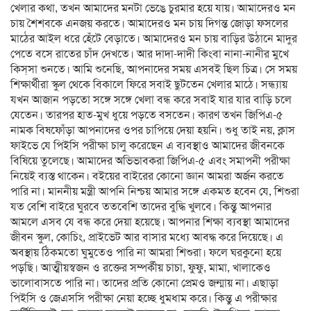
খেলার কথা, তখন আমাদের মনটা ভেঙে চুরমার হয়ে যায়। আমাদেরও মন
চায় শৈশবকে এনজয় করতে। আমাদেরও মন চায় দিগন্ত জোড়া ফসলের
মাঠের আইল ধরে হেঁটে বেড়াতে। আমাদেরও মন চায় বাড়ির উঠানে মাদুর
পেতে বসে রাতের চাঁদ দেখতে। আর দাদা-দাদী কিংবা নানা-নানীর মুখে
কিস্‌সা শুনতে। আমি শুনেছি, আপনাদের সময় এসবই ছিল চিত্র। সে সময়
শিক্ষার্থীরা স্কুল থেকে বিকালে ফিরে সবাই ছুটতেন খেলার মাঠে। সন্ধ্যায়
যখন আজান পড়তো সঙ্গে সঙ্গে খেলা বন্ধ করে সবাই যার যার বাড়ি চলে
যেতেন। তারপর হাত-মুখ ধুয়ে পড়তে বসতেন। কারণ তখন জিপিএ-৫
নামক বিষফোঁড়া আপনাদের ওপর চাপিয়ে দেয়া হয়নি। শুধু তাই নয়, ক্লাস
ফাইভে যে পিইসি পরীক্ষা চালু করেছেন এ ব্যবস্থাও আমাদের জীবনকে
বিষিয়ে তুলেছে। আমাদের অভিভাবকরা জিপিএ-৫ এবং সমাপনী পরীক্ষা
নিয়েই ব্যস্ত থাকেন। বইয়ের বাইরের কোনো জ্ঞান আমরা অর্জন করতে
পারি না। মাননীয় মন্ত্রী আপনি নিশ্চয় আমার সঙ্গে একমত হবেন যে, শিশুরা
যত বেশি বাইরে ঘুরবে ততবেশি তাদের বুদ্ধি খুলবে। কিন্তু আপনার
আমলে এসব যে বন্ধ করে দেয়া হয়েছে। আপনার শিক্ষা ব্যবস্থা আমাদের
জীবন স্কুল, কোচিং, প্রাইভেট আর বাসার মধ্যে আবদ্ধ করে দিয়েছে। এ
অবস্থায় ঠিকমতো ঘুমুতেও পারি না আমরা শিশুরা। ফলে ঘরকুনো হয়ে
পড়ছি। আত্মীয়স্বজন ও রক্তের সম্পর্কীয় চাচা, ফুফু, মামা, খালাকেও
ভালোবাসতে পারি না। তাদের প্রতি কোনো প্রেমও জন্মায় না। এছাড়া
পিইসি ও জেএসসি পরীক্ষা নেয়া হচ্ছে ধুমধাম করে। কিন্তু এ পরীক্ষার