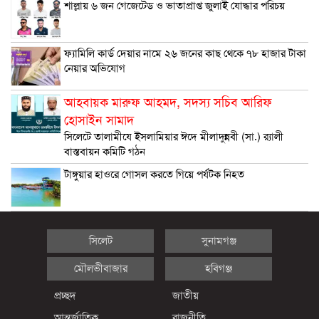
শাল্লায় ৬ জন গেজেটেড ও ভাতাপ্রাপ্ত জুলাই যোদ্ধার পরিচয়
ফ্যামিলি কার্ড দেয়ার নামে ২৬ জনের কাছ থেকে ৭৮ হাজার টাকা
নেয়ার অভিযোগ
আহবায়ক মারুফ আহমদ, সদস্য সচিব আরিফ
হোসাইন সামাদ
সিলেটে তালামীযে ইসলামিয়ার ঈদে মীলাদুন্নবী (সা.) র‌্যালী
বাস্তবায়ন কমিটি গঠন
টাঙ্গুয়ার হাওরে গোসল করতে গিয়ে পর্যটক নিহত
সিলেট
সুনামগঞ্জ
মৌলভীবাজার
হবিগঞ্জ
প্রচ্ছদ
জাতীয়
আন্তর্জাতিক
রাজনীতি