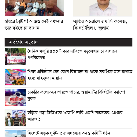
হায়রে ব্রিটিশ! আজও সেই বঞ্চনার
স্মৃতির অন্তরালে এম.সি কলেজ,
ভার বইছে চা বাগান
কি ঘটেছিল ৮ জুলাই
সর্বশেষ সংবাদ
দৈনিক মজুরি ৫০০ টাকার দাবিতে বড়লেখায় চা বাগানে
গণবিক্ষোভ
শিক্ষা প্রতিষ্ঠানে যেন কোন বিভাজন না থাকে সবাইকে মনে রাখতে
হবে: মাহফুজা হান্নান
চাকরির প্রলোভনে ভারতে পাচার, গুয়াহাটির রিফিউজি ক্যাম্পে
যুবক
ছড়িয়ে পড়া ভিডিওকে ‘এআই’ দাবি এমপি নাসেরের: গ্রেপ্তার
আরও ১
সিলেটে সড়ক দুর্ঘটনা: ৫ সদস্যের তদন্ত কমিটি গঠন