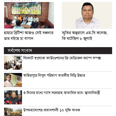
হায়রে ব্রিটিশ! আজও সেই বঞ্চনার
স্মৃতির অন্তরালে এম.সি কলেজ,
ভার বইছে চা বাগান
কি ঘটেছিল ৮ জুলাই
সর্বশেষ সংবাদ
সিলেটে স্বপ্নযাত্রা ফাউণ্ডেশনের ফ্রি মেডিকেল ক্যাম্প সম্পন্ন
তাহিরপুরে বিপুল পরিমাণ ভারতীয় বিড়ি উদ্ধার
৩ দিনের মধ্যে গ্যাস সরবরাহ স্বাভাবিক হবে: জ্বালানিমন্ত্রী
উপমহাদেশের প্রভাবশালী ১০ সুফি সাধক