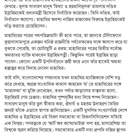
দেখছে। মূলত সাধারণ মানুষ ‘মিথ্যা ও হয়রানিমূলক’ মামলায় দণ্ডিত
ইব্রাহিমকেই প্রধানমন্ত্রী হিসেবে নির্বাচিত করেছেন। তিনি দণ্ডিত, তাই
নির্বাচনে অযোগ্য। মাহাথির অবশ্য নাজিব রাজাকের বিরুদ্ধে ইব্রাহিমকেই
দাঁড় করাতে চেয়েছিলেন।
মাহাথিরের পরের পথপরিক্রমাটা কী হতে পারে, তা জানতে টেলিফোনে
কুয়ালালামপুরে একজন ঘনিষ্ঠ রাজনীতি পর্যবেক্ষকের সঙ্গে আলাপ করে যা
বুঝতে পেরেছি, তা মোটামুটি এ রকম: মাহাথিরের পরের দ্বিতীয় সর্বোচ্চ
ক্ষমতাধর ব্যক্তি থাকবেন ইব্রাহিমপত্নী। কিছুদিন পরেই ইব্রাহিম ছাড়া
পাবেন। কোনো একটি উপনির্বাচনে জয়ী করে এনে তাঁর হাতেই ক্ষমতা
হস্তান্তর করে বিদায় নেবেন মাহাথির।
তাই বলি, বাংলাদেশের গণমাধ্যম যখন মাহাথির-ম্যাজিককে বেশি বড়
করে দেখছে, অগ্রজ সাংবাদিক কামাল আহমেদ ‘ম’ তে মাহাথিরের সঙ্গে
‘মারদেকা’ বা মুক্তি দেখেছেন, তখন পর্দার আড়ালের বাস্তবতা হলো,
ইব্রাহিমই গেম চেঞ্জার। মাহাথির পুষ্পবৃষ্টির মধ্য দিয়ে শপথ নিয়েছেন।
সাধারণ মানুষ তাঁর ভুল স্বীকার করা, ঔদার্য ও মহত্তম উদাহরণ তৈরির
জন্যই তাঁকে এভাবে স্বাগত জানিয়েছেন। একটি মুসলিম সংখ্যাগরিষ্ঠ দেশে
মাহাথির ও ইব্রাহিমের এই বিরল সমঝোতা বা রিকনসিলিয়েশন সত্যিই
এক বিস্ময়। গণতন্ত্রকে যে ‘আর্ট অব কম্প্রোমাইজ’ বলা হয়, মালয়েশিয়া তা
বিশ্বকে স্মরণ করিয়ে দিয়েছে। সমঝোতার একটি নব্য ধ্রুপদি নজির স্থাপন