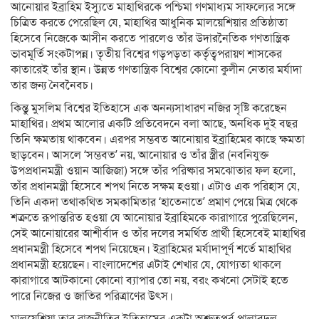
আনোয়ার ইব্রাহিম ইস্যুতে মাহাথিরকে পশ্চিমা গণমাধ্যম সাফল্যের সঙ্গে
চিত্রিত করতে পেরেছিল যে, মাহাথির আধুনিক মালয়েশিয়ার প্রতিষ্ঠাতা
হিসেবে নিজেকে আসীন করতে পারলেও তাঁর উদারনৈতিক গণতান্ত্রিক
ভাবমূর্তি সংকটাপন্ন। তৃতীয় বিশ্বের গড়পড়তা কর্তৃত্বপরায়ণ শাসকের
কাতারেই তাঁর স্থান। উন্নত গণতান্ত্রিক বিশ্বের কোনো কুলীন নেতার মর্যাদা
তার জন্য নৈবনৈবচ।
কিন্তু মুসলিম বিশ্বের ইতিহাসে এক অনন্যসাধারণ নজির সৃষ্টি করেছেন
মাহাথির। প্রথম আলোর একটি প্রতিবেদনে বলা আছে, অনধিক দুই বছর
তিনি ক্ষমতায় থাকবেন। এরপর সম্ভবত আনোয়ার ইব্রাহিমের কাছে ক্ষমতা
ছাড়বেন। আসলে ‘সম্ভবত’ নয়, আনোয়ার ও তাঁর স্ত্রীর (নবনিযুক্ত
উপপ্রধানমন্ত্রী ওয়ান আজিজা) সঙ্গে তাঁর পরিষ্কার সমঝোতার ফল হলো,
তাঁর প্রধানমন্ত্রী হিসেবে শপথ নিতে সক্ষম হওয়া। এটাও এক পরিহাস যে,
তিনি একদা তথাকথিত সমকামিতার ‘হাতেনাতে’ প্রমাণ পেয়ে মিত্র থেকে
শত্রুতে রূপান্তরিত হওয়া যে আনোয়ার ইব্রাহিমকে কারাগারে পুরেছিলেন,
সেই আনোয়ারের আশীর্বাদ ও তাঁর দলের সমর্থিত প্রার্থী হিসেবেই মাহাথির
প্রধানমন্ত্রী হিসেবে শপথ নিয়েছেন। ইব্রাহিমের মর্যাদাপূর্ণ শর্তে মাহাথির
প্রধানমন্ত্রী হয়েছেন। বাংলাদেশের এটাই শেখার যে, যোগ্যতা থাকলে
কারাগারে আটকানো কোনো ব্যাপার তো নয়, বরং কখনো সেটাই হতে
পারে নিজের ও জাতির পরিত্রাণের উৎস।
মালয়েশিয়া তার রাজনীতির ইতিহাসের একটা অশ্রুতপূর্ব পালাবদল