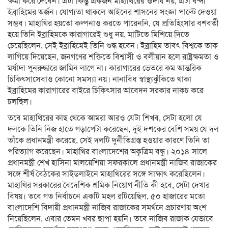
ক্ষমা করে দেবেন। এটা কিন্তু একজন মাহাথিরের ঔদার্য নয়, এটা বন্দী
ইব্রাহিমের অর্জন। যোগ্যতা থাকলে আইনের শাসনের সংজ্ঞা পাল্টে দেওয়া
সম্ভব। মাহাথির হয়তো কল্পনাও করতে পারেননি, যে প্রতিহিংসার বশবর্তী
হয়ে তিনি ইব্রাহিমকে কারাগারেই শুধু নয়, মাটিতে মিশিয়ে দিতে
চেয়েছিলেন, সেই ইব্রাহিমেই তিনি শুদ্ধ হবেন। ইব্রাহিম তাবৎ বিশ্বকে তাক
লাগিয়ে দিয়েছেন, জনগণের শক্তিতে বিশ্বাসী ও বলীয়ান হলে রাষ্ট্রক্ষমতা ও
মর্যাদা পুনরুদ্ধারে জামিন লাগে না। কারাগারের ভেতরে কম আন্তরিক
চিকিৎসাসেবাও কোনো সমস্যা নয়। নানাবিধ স্বাস্থ্যঝুঁকিতে থাকা
ইব্রাহিমের কারাগারের বাইরে চিকিৎসার আবেদন সরকার নাকচ করে
চলছিল।
তবে মাহাথিরের কাছ থেকে আমরা আরও যেটা শিখব, সেটা হলো যে
দলকে তিনি নিজ হাতে গড়াপেটা করেছেন, দুই দশকের বেশি সময় যে দল
তাঁকে প্রধানমন্ত্রী করেছে, সেই দলটি দুর্নীতিগ্রস্ত হওয়ার কারণে তিনি তা
পরিত্যাগ করেছেন। মাহাথির বাংলাদেশের অকৃত্রিম বন্ধু। ২০১৪ সালে
প্রধানমন্ত্রী শেখ হাসিনা মালয়েশিয়া সফরকালে প্রধানমন্ত্রী নাজিব রাজাকের
সঙ্গে শীর্ষ বৈঠকের সাইডলাইনে মাহাথিরের সঙ্গে সাক্ষাৎ করেছিলেন।
মাহাথির সরকারের বৈদেশিক শ্রমিক নিয়োগ নীতি কী হবে, সেটা দেখার
বিষয়। তবে গত নির্বাচনে একটি মহল রটিয়েছিল, ৫০ হাজারের মতো
বাংলাদেশি বিদায়ী প্রধানমন্ত্রী নাজিব রাজাকের সমর্থনে প্রচারণায় অংশ
নিয়েছিলেন, এবার তেমন খবর ছাপা হয়নি। তবে নাজিব রাজাক যেভাবে