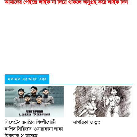
আমাদের পেইজে লাইক না দিয়ে থাকলে অনুগ্রহ করে লাইক দিন
মতামত এর আরও খবর
সিলেটের জনপ্রিয় শিল্পীগোষ্ঠী
সাগরিকা ও ভূত
নাশিদ সিরিজ’র ‘ওয়ারাফানা লাকা
যিকরাক-২’ আসছে