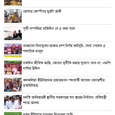
রোলার কোস্টারে মুরগি ফ্রাই
সুখী দম্পতিরা প্রতিদিন যে ৫ কথা বলে
বারহালে বিনামূল্যে রক্তের গ্রুপ নির্ণয় কর্মসূচি, সেবা পেলেন ৫
শতাধিক মানুষ
যতদিন জীবিত আছি, কোনো দুর্নীতি করার সুযোগ দেব না: এমপি
নাসির উদ্দিন
কলকলিয়া ইউনিয়নের চেয়ারম্যান পদপ্রার্থী জাবেদ কোরেশীর
মতবিনিময়
চলতি অর্থবছরেই স্থানীয় সরকারের সব স্তরের নির্বাচন: প্রতিমন্ত্রী
শাহে আলম
নতুন ইতিহাস গড়লেন লিওনেল মেসি