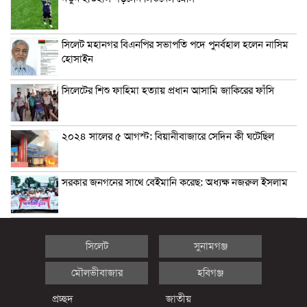
সিলেট মহানগর বিএনপির সভাপতি পদে পুনর্বহাল হলেন নাসিম
হোসাইন
সিলেটের শিশু ফাহিমা হত্যায় প্রধান আসামি জাকিরের ফাঁসি
২০২৪ সালের ৫ আগস্ট: বিয়ানীবাজারে সেদিন কী ঘটেছিল
সরকার জনগনের সাথে বেইমানি করেছ: অধ্যক্ষ নজরুল ইসলাম
সিলেট
সুনামগঞ্জ
মৌলভীবাজার
হবিগঞ্জ
প্রচ্ছদ
জাতীয়