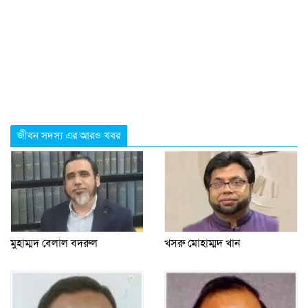
জীবন সদস্য এর আরও খবর
মুহাম্মদ বেলাল বদরুল
খসরু মোহাম্মদ খান