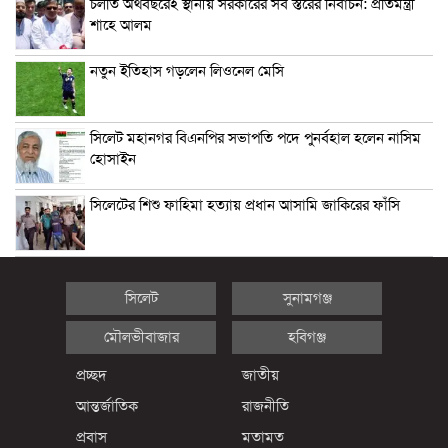
চলতি অর্থবছরেই স্থানীয় সরকারের সব স্তরের নির্বাচন: প্রতিমন্ত্রী
শাহে আলম
নতুন ইতিহাস গড়লেন লিওনেল মেসি
সিলেট মহানগর বিএনপির সভাপতি পদে পুনর্বহাল হলেন নাসিম
হোসাইন
সিলেটের শিশু ফাহিমা হত্যায় প্রধান আসামি জাকিরের ফাঁসি
সিলেট
সুনামগঞ্জ
মৌলভীবাজার
হবিগঞ্জ
প্রচ্ছদ
জাতীয়
আন্তর্জাতিক
রাজনীতি
প্রবাস
মতামত