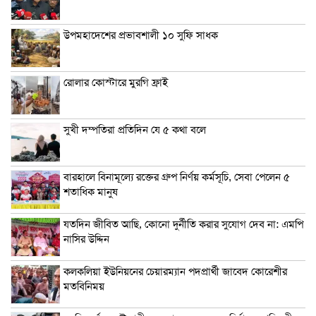
উপমহাদেশের প্রভাবশালী ১০ সুফি সাধক
রোলার কোস্টারে মুরগি ফ্রাই
সুখী দম্পতিরা প্রতিদিন যে ৫ কথা বলে
বারহালে বিনামূল্যে রক্তের গ্রুপ নির্ণয় কর্মসূচি, সেবা পেলেন ৫
শতাধিক মানুষ
যতদিন জীবিত আছি, কোনো দুর্নীতি করার সুযোগ দেব না: এমপি
নাসির উদ্দিন
কলকলিয়া ইউনিয়নের চেয়ারম্যান পদপ্রার্থী জাবেদ কোরেশীর
মতবিনিময়