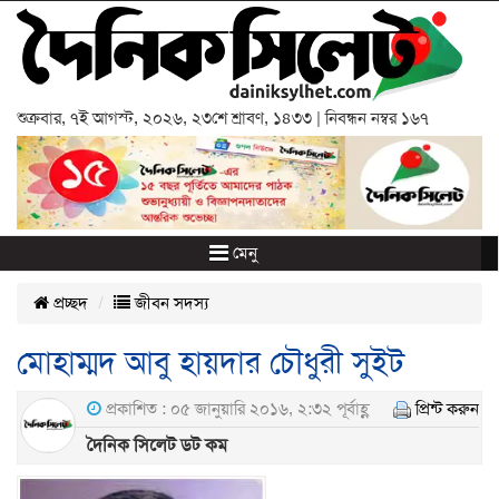
শুক্রবার
,
৭ই আগস্ট, ২০২৬
,
২৩শে শ্রাবণ, ১৪৩৩
| নিবন্ধন নম্বর ১৬৭
মেনু
প্রচ্ছদ
জীবন সদস্য
মোহাম্মদ আবু হায়দার চৌধুরী সুইট
প্রকাশিত : ০৫ জানুয়ারি ২০১৬, ২:৩২ পূর্বাহ্ণ
প্রিন্ট করুন
দৈনিক সিলেট ডট কম