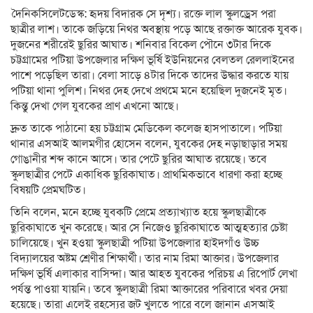
দৈনিকসিলেটডেস্ক: হৃদয় বিদারক সে দৃশ্য। রক্তে লাল স্কুলড্রেস পরা
ছাত্রীর লাশ। তাকে জড়িয়ে নিথর অবস্থায় পড়ে আছে রক্তাক্ত আরেক যুবক।
দুজনের শরীরেই ছুরির আঘাত। শনিবার বিকেল পৌনে ৩টার দিকে
চট্টগ্রামের পটিয়া উপজেলার দক্ষিণ ভূর্ষি ইউনিয়নের বেলতল রেললাইনের
পাশে পড়েছিল তারা। বেলা সাড়ে ৪টার দিকে তাদের উদ্ধার করতে যায়
পটিয়া থানা পুলিশ। নিথর দেহ দেখে প্রথমে মনে হয়েছিল দুজনেই মৃত।
কিন্তু দেখা গেল যুবকের প্রাণ এখনো আছে।
দ্রুত তাকে পাঠানো হয় চট্টগ্রাম মেডিকেল কলেজ হাসপাতালে। পটিয়া
থানার এসআই আলমগীর হোসেন বলেন, যুবকের দেহ নড়াছাড়ার সময়
গোঙানীর শব্দ কানে আসে। তার পেটে ছুরির আঘাত রয়েছে। তবে
স্কুলছাত্রীর পেটে একাধিক ছুরিকাঘাত। প্রাথমিকভাবে ধারণা করা হচ্ছে
বিষয়টি প্রেমঘটিত।
তিনি বলেন, মনে হচ্ছে যুবকটি প্রেমে প্রত্যাখ্যাত হয়ে স্কুলছাত্রীকে
ছুরিকাঘাতে খুন করেছে। আর সে নিজেও ছুরিকাঘাতে আত্মহত্যার চেষ্টা
চালিয়েছে। খুন হওয়া স্কুলছাত্রী পটিয়া উপজেলার হাইদগাঁও উচ্চ
বিদ্যালয়ের অষ্টম শ্রেণীর শিক্ষার্থী। তার নাম রিমা আক্তার। উপজেলার
দক্ষিণ ভূর্ষি এলাকার বাসিন্দা। আর আহত যুবকের পরিচয় এ রিপোর্ট লেখা
পর্যন্ত পাওয়া যায়নি। তবে স্কুলছাত্রী রিমা আক্তারের পরিবারে খবর দেয়া
হয়েছে। তারা এলেই রহস্যের জট খুলতে পারে বলে জানান এসআই