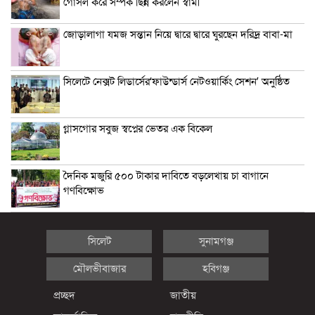
গোসল করে সম্পর্ক ছিন্ন করলেন স্বামী
জোড়ালাগা যমজ সন্তান নিয়ে দ্বারে দ্বারে ঘুরছেন দরিদ্র বাবা-মা
সিলেটে নেক্সট লিডার্সের‘ফাউন্ডার্স নেটওয়ার্কিং সেশন’ অনুষ্ঠিত
গ্লাসগোর সবুজ স্বপ্নের ভেতর এক বিকেল
দৈনিক মজুরি ৫০০ টাকার দাবিতে বড়লেখায় চা বাগানে
গণবিক্ষোভ
সিলেট
সুনামগঞ্জ
মৌলভীবাজার
হবিগঞ্জ
প্রচ্ছদ
জাতীয়