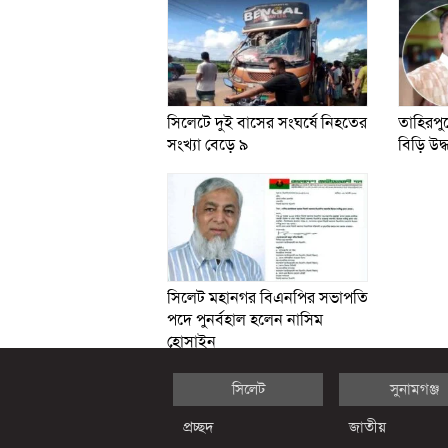
সিলেটে দুই বাসের সংঘর্ষে নিহতের
তাহিরপু
সংখ্যা বেড়ে ৯
বিড়ি উদ্
সিলেট মহানগর বিএনপির সভাপতি
পদে পুনর্বহাল হলেন নাসিম
হোসাইন
সিলেট
সুনামগঞ্জ
প্রচ্ছদ
জাতীয়