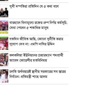
সুখী দম্পতিরা প্রতিদিন যে ৫ কথা বলে
বারহালে বিনামূল্যে রক্তের গ্রুপ নির্ণয় কর্মসূচি,
সেবা পেলেন ৫ শতাধিক মানুষ
যতদিন জীবিত আছি, কোনো দুর্নীতি করার
সুযোগ দেব না: এমপি নাসির উদ্দিন
কলকলিয়া ইউনিয়নের চেয়ারম্যান পদপ্রার্থী
জাবেদ কোরেশীর মতবিনিময়
চলতি অর্থবছরেই স্থানীয় সরকারের সব স্তরের
নির্বাচন: প্রতিমন্ত্রী শাহে আলম