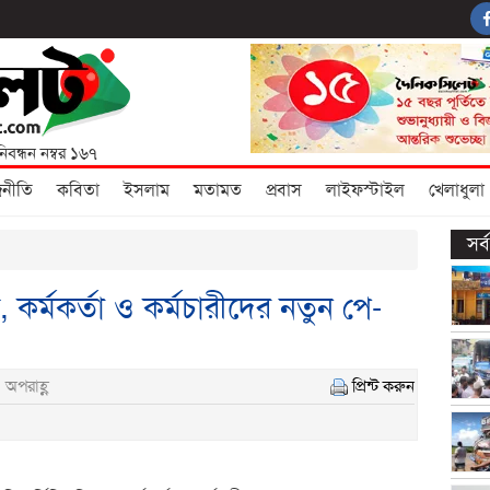
নিবন্ধন নম্বর ১৬৭
জনীতি
কবিতা
ইসলাম
মতামত
প্রবাস
লাইফস্টাইল
খেলাধুলা
সর
, কর্মকর্তা ও কর্মচারীদের নতুন পে-
 অপরাহ্ণ
প্রিন্ট করুন