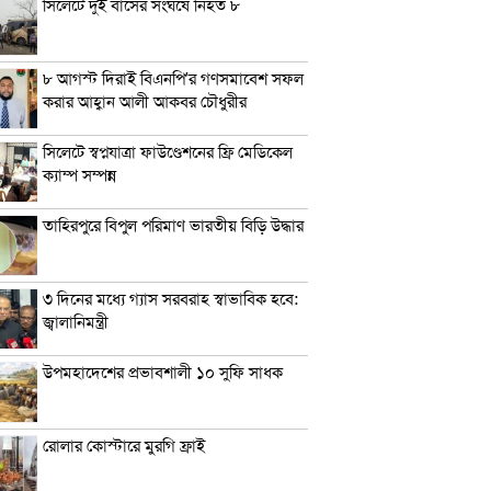
সিলেটে দুই বাসের সংঘর্ষে নিহত ৮
৮ আগস্ট দিরাই বিএনপি’র গণসমাবেশ সফল
করার আহ্বান আলী আকবর চৌধুরীর
সিলেটে স্বপ্নযাত্রা ফাউণ্ডেশনের ফ্রি মেডিকেল
ক্যাম্প সম্পন্ন
তাহিরপুরে বিপুল পরিমাণ ভারতীয় বিড়ি উদ্ধার
৩ দিনের মধ্যে গ্যাস সরবরাহ স্বাভাবিক হবে:
জ্বালানিমন্ত্রী
উপমহাদেশের প্রভাবশালী ১০ সুফি সাধক
রোলার কোস্টারে মুরগি ফ্রাই