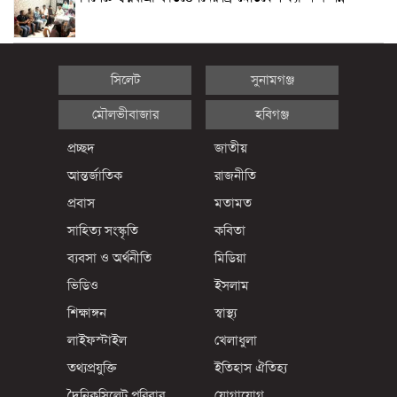
সিলেট
সুনামগঞ্জ
মৌলভীবাজার
হবিগঞ্জ
প্রচ্ছদ
জাতীয়
আন্তর্জাতিক
রাজনীতি
প্রবাস
মতামত
সাহিত্য সংস্কৃতি
কবিতা
ব্যবসা ও অর্থনীতি
মিডিয়া
ভিডিও
ইসলাম
শিক্ষাঙ্গন
স্বাস্থ্য
লাইফস্টাইল
খেলাধুলা
তথ্যপ্রযুক্তি
ইতিহাস ঐতিহ্য
দৈনিকসিলেট পরিবার
যোগাযোগ