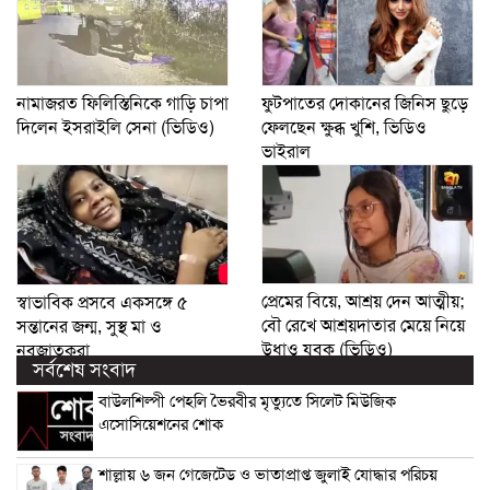
নামাজরত ফিলিস্তিনিকে গাড়ি চাপা
ফুটপাতের দোকানের জিনিস ছুড়ে
দিলেন ইসরাইলি সেনা (ভিডিও)
ফেলছেন ক্ষুব্ধ খুশি, ভিডিও
ভাইরাল
প্রেমের বিয়ে, আশ্রয় দেন আত্মীয়;
স্বাভাবিক প্রসবে একসঙ্গে ৫
বৌ রেখে আশ্রয়দাতার মেয়ে নিয়ে
সন্তানের জন্ম, সুস্থ মা ও
উধাও যুবক (ভিডিও)
নবজাতকরা
সর্বশেষ সংবাদ
বাউলশিল্পী পেহলি ভৈরবীর মৃত্যুতে সিলেট মিউজিক
এসোসিয়েশনের শোক
শাল্লায় ৬ জন গেজেটেড ও ভাতাপ্রাপ্ত জুলাই যোদ্ধার পরিচয়