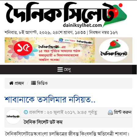
শনিবার
,
৮ই আগস্ট, ২০২৬
,
২৪শে শ্রাবণ, ১৪৩৩
| নিবন্ধন নম্বর ১৬৭
মেনু
প্রচ্ছদ
ভিডিও
শাবানাকে তসলিমার নসিয়ত..
প্রকাশিত : ২০ জুলাই ২০১৭, ৯:৪৫ পূর্বাহ্ণ
প্রিন্ট করুন
দৈনিক সিলেট ডট কম
দৈনিকসিলেটডেস্ক:বাংলা চলচ্চিত্রের জীবন্ত কিংবদন্তি অভিনেত্রী শাবানা।