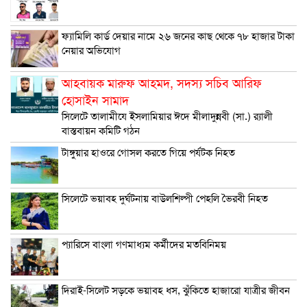
ফ্যামিলি কার্ড দেয়ার নামে ২৬ জনের কাছ থেকে ৭৮ হাজার টাকা
নেয়ার অভিযোগ
আহবায়ক মারুফ আহমদ, সদস্য সচিব আরিফ
হোসাইন সামাদ
সিলেটে তালামীযে ইসলামিয়ার ঈদে মীলাদুন্নবী (সা.) র‌্যালী
বাস্তবায়ন কমিটি গঠন
টাঙ্গুয়ার হাওরে গোসল করতে গিয়ে পর্যটক নিহত
সিলেটে ভয়াবহ দুর্ঘটনায় বাউলশিল্পী পেহলি ভৈরবী নিহত
প্যারিসে বাংলা গণমাধ্যম কর্মীদের মতবিনিময়
দিরাই-সিলেট সড়কে ভয়াবহ ধস, ঝুঁকিতে হাজারো যাত্রীর জীবন