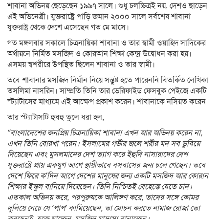
শাবানা অভিনয় ছেড়েছেন ১৯৯৭ সালে। শুধু চলচ্চিত্রই নয়, দেশও ছাড়েন
এই অভিনেত্রী। যুক্তরাষ্ট্রে পাড়ি জমান ২০০০ সালে সর্বশেষ শাবানা
যুক্তরাষ্ট্র থেকে দেশে এসেছেন গত মে মাসে।
গত মঙ্গলবার সকালে চিত্রনায়িকা শাবানা ও তার স্বামী ওয়াহিদ সাদিকের
অর্থায়নে নির্মিত মসজিদ ও কোরআন শিক্ষা কেন্দ্র উদ্বোধন করা হয়।
এসময় স্বশরীরে উপস্থিত ছিলেন শাবানা ও তার স্বামী।
তবে শাবানার মসজিদ নির্মান নিয়ে সন্তুষ্ট হতে পারেননি বিতর্কিত লেখিকা
তসলিমা নাসরিন। সাম্প্রতি তিনি তার ভেরিফাইড ফেসবুক পেইজে একটি
স্ট্যাটাসের মাধ্যমে এই আক্ষেপ প্রকাশ করেন। শাবানাকে নসিয়ত করেন
তার স্ট্যাটাসটি হুবহু তুলে ধরা হল,
“বাংলাদেশের জনপ্রিয় চিত্রনায়িকা শাবানা এখন আর অভিনয় করেন না,
এখন তিনি বোরখা পরেন। ইসলামের গভীর জলে শরীর মন সব ডুবিয়ে
দিয়েছেন এবং মুসলমানের দেশ ত্যাগ করে ইহুদি নাসারাদের দেশ
যুক্তরাষ্ট্রে প্রায় একযুগ আগে স্থায়ীভাবে বসবাসের জন্য চলে গেছেন। তবে
দেশে ফিরে ক’দিন আগে দেশের মানুষের জন্য একটি মসজিদ আর কোরান
শিক্ষার ইস্কুল বানিয়ে দিয়েছেন। তিনি নিশ্চিতই বেহেস্তে যেতে চান।
এতকাল অভিনয় করে, পরপুরুষকে আলিঙ্গণ করে, তাদের সঙ্গে কোমর
দুলিয়ে নেচে যে ‘পাপ’ কামিয়েছেন, তা মোচন করতে নামাজ রোজা তো
করছেনই, হজে যাচ্ছেন, মসজিদ মাদ্রাসা বানাচ্ছেন।