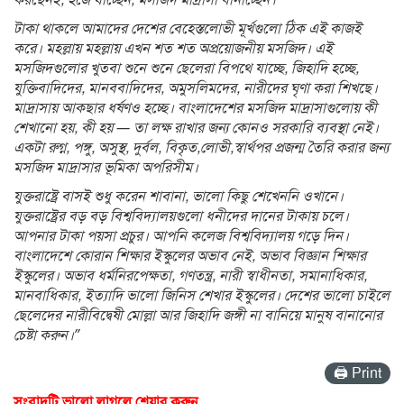
টাকা থাকলে আমাদের দেশের বেহেস্তলোভী মূর্খগুলো ঠিক এই কাজই
করে। মহল্লায় মহল্লায় এখন শত শত অপ্রয়োজনীয় মসজিদ। এই
মসজিদগুলোর খুতবা শুনে শুনে ছেলেরা বিপথে যাচ্ছে, জিহাদি হচ্ছে,
যুক্তিবাদিদের, মানববাদিদের, অমুসলিমদের, নারীদের ঘৃণা করা শিখছে।
মাদ্রাসায় আকছার ধর্ষণও হচ্ছে। বাংলাদেশের মসজিদ মাদ্রাসাগুলোয় কী
শেখানো হয়, কী হয় — তা লক্ষ রাখার জন্য কোনও সরকারি ব্যবস্থা নেই।
একটা রুগ্ন, পঙ্গু, অসুস্থ, দুর্বল, বিকৃত,লোভী,স্বার্থপর প্রজন্ম তৈরি করার জন্য
মসজিদ মাদ্রাসার ভূমিকা অপরিসীম।
যুক্তরাষ্ট্রে বাসই শুধু করেন শাবানা, ভালো কিছু শেখেননি ওখানে।
যুক্তরাষ্ট্রের বড় বড় বিশ্ববিদ্যালয়গুলো ধনীদের দানের টাকায় চলে।
আপনার টাকা পয়সা প্রচুর। আপনি কলেজ বিশ্ববিদ্যালয় গড়ে দিন।
বাংলাদেশে কোরান শিক্ষার ইস্কুলের অভাব নেই, অভাব বিজ্ঞান শিক্ষার
ইস্কুলের। অভাব ধর্মনিরপেক্ষতা, গণতন্ত্র, নারী স্বাধীনতা, সমানাধিকার,
মানবাধিকার, ইত্যাদি ভালো জিনিস শেখার ইস্কুলের। দেশের ভালো চাইলে
ছেলেদের নারীবিদ্বেষী মোল্লা আর জিহাদি জঙ্গী না বানিয়ে মানুষ বানানোর
চেষ্টা করুন।”
🖨 Print
সংবাদটি ভালো লাগলে শেয়ার করুন