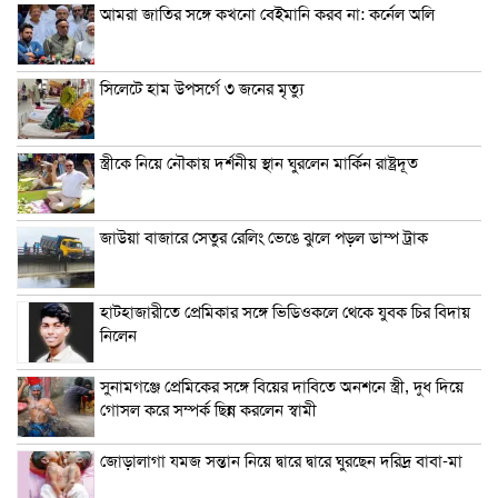
আমরা জাতির সঙ্গে কখনো বেইমানি করব না: কর্নেল অলি
সিলেটে হাম উপসর্গে ৩ জনের মৃত্যু
স্ত্রীকে নিয়ে নৌকায় দর্শনীয় স্থান ঘুরলেন মার্কিন রাষ্ট্রদূত
জাউয়া বাজারে সেতুর রেলিং ভেঙে ঝুলে পড়ল ডাম্প ট্রাক
হাটহাজারীতে প্রেমিকার সঙ্গে ভিডিওকলে থেকে যুবক চির বিদায়
নিলেন
সুনামগঞ্জে প্রেমিকের সঙ্গে বিয়ের দাবিতে অনশনে স্ত্রী, দুধ দিয়ে
গোসল করে সম্পর্ক ছিন্ন করলেন স্বামী
জোড়ালাগা যমজ সন্তান নিয়ে দ্বারে দ্বারে ঘুরছেন দরিদ্র বাবা-মা