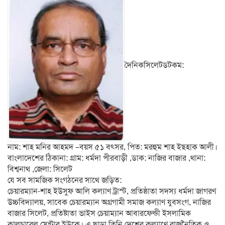
দৈনিকসিলেটডটকম:
নাম: শাহ মনির আহমদ –বয়স ৫১ বৎসর, পিত: মরহুম শাহ ইছহাক আলী।
বাংলাদেশের ঠিকানা: গ্রাম: ধর্মদা পীরবাড়ী ,ডাক: নাজির বাজার ,থানা:
বিশ্বনাথ ,জেলা: সিলেট
যে সব সামজিক সংগঠনের সাথে জড়িত:
চেয়ারম্যান-শাহ ইউসুফ আলি কল্যাণ ট্রাস্ট, প্রতিষ্ঠাতা সদস্য ধর্মদা জাগরণ
উচ্চবিদ্যালয়, সাবেক চেয়ারম্যান অগ্রগামী সমাজ কল্যাণ যুবসংগ, নাজির
বাজার সিলেট, প্রতিষ্টাতা ভাইস চেয়াম্যান আবারফেল্ডী ইসলামিক
কালচারেল সেন্টার ইউকে। এ ছাড়া তিনি দেশের কল্যাণে রাজনৈতিক ও