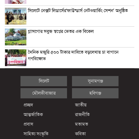
সিলেটে নেক্সট লিডার্সের‘ফাউন্ডার্স নেটওয়ার্কিং সেশন’ অনুষ্ঠিত
গ্লাসগোর সবুজ স্বপ্নের ভেতর এক বিকেল
দৈনিক মজুরি ৫০০ টাকার দাবিতে বড়লেখায় চা বাগানে
গণবিক্ষোভ
সিলেট
সুনামগঞ্জ
মৌলভীবাজার
হবিগঞ্জ
প্রচ্ছদ
জাতীয়
আন্তর্জাতিক
রাজনীতি
প্রবাস
মতামত
সাহিত্য সংস্কৃতি
কবিতা