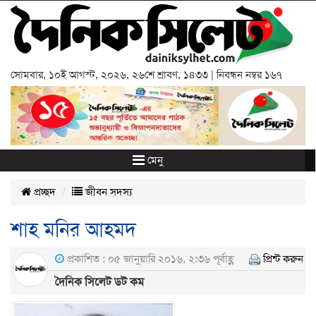
সোমবার
,
১০ই আগস্ট, ২০২৬
,
২৬শে শ্রাবণ, ১৪৩৩
| নিবন্ধন নম্বর ১৬৭
মেনু
প্রচ্ছদ
জীবন সদস্য
শাহ মনির আহমদ
প্রকাশিত : ০৫ জানুয়ারি ২০১৬, ২:৩৬ পূর্বাহ্ণ
প্রিন্ট করুন
দৈনিক সিলেট ডট কম