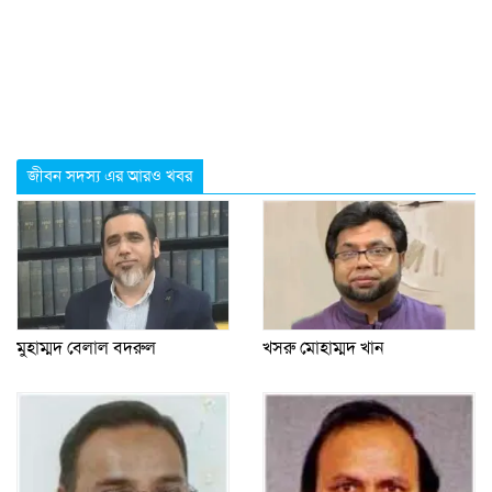
জীবন সদস্য এর আরও খবর
মুহাম্মদ বেলাল বদরুল
খসরু মোহাম্মদ খান