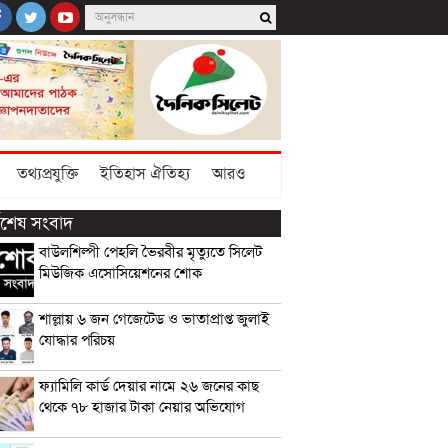
তথ্যপ্রযুক্তি
ইতিহাস ঐতিহ্য
আরও
্বশেষ সংবাদ
বাউলশিল্পী পেহলি ভৈরবীর মৃত্যুতে সিলেট
মিউজিক এসোসিয়েশনের শোক
শাল্লায় ৬ জন গেজেটেড ও ভাতাপ্রাপ্ত জুলাই
যোদ্ধার পরিচয়
ফ্যামিলি কার্ড দেয়ার নামে ২৬ জনের কাছ
থেকে ৭৮ হাজার টাকা নেয়ার অভিযোগ