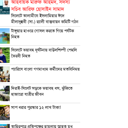
আহবায়ক মারুফ আহমদ, সদস্য
সচিব আরিফ হোসাইন সামাদ
সিলেটে তালামীযে ইসলামিয়ার ঈদে
মীলাদুন্নবী (সা.) র‌্যালী বাস্তবায়ন কমিটি গঠন
টাঙ্গুয়ার হাওরে গোসল করতে গিয়ে পর্যটক
নিহত
সিলেটে ভয়াবহ দুর্ঘটনায় বাউলশিল্পী পেহলি
ভৈরবী নিহত
প্যারিসে বাংলা গণমাধ্যম কর্মীদের মতবিনিময়
দিরাই-সিলেট সড়কে ভয়াবহ ধস, ঝুঁকিতে
হাজারো যাত্রীর জীবন
সাপ ধরার পুরস্কার ১২ লাখ টাকা!
তাহিরপুরে প্রতিপক্ষের হামলায় আহত মধু