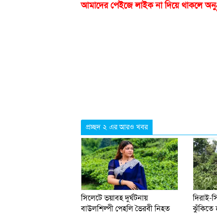
আমাদের পেইজে লাইক না দিয়ে থাকলে অনু
প্রচ্ছদ ২ এর আরও খবর
সিলেটে ভয়াবহ দুর্ঘটনায়
দিরাই-
বাউলশিল্পী পেহলি ভৈরবী নিহত
ঝুঁকিতে 