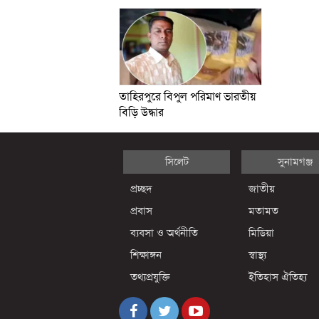
তাহিরপুরে বিপুল পরিমাণ ভারতীয়
বিড়ি উদ্ধার
সিলেট
সুনামগঞ্জ
প্রচ্ছদ
জাতীয়
প্রবাস
মতামত
ব্যবসা ও অর্থনীতি
মিডিয়া
শিক্ষাঙ্গন
স্বাস্থ্য
তথ্যপ্রযুক্তি
ইতিহাস ঐতিহ্য