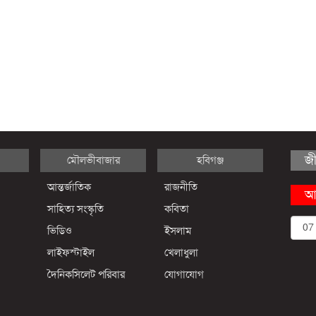
জ
মৌলভীবাজার
হবিগঞ্জ
আন্তর্জাতিক
রাজনীতি
আ
সাহিত্য সংস্কৃতি
কবিতা
ভিডিও
ইসলাম
লাইফস্টাইল
খেলাধুলা
দৈনিকসিলেট পরিবার
যোগাযোগ