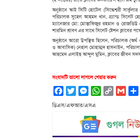
(২ নভেম্বর) রাতে ক্লাবের কনফারেন্স হলে এই চুক্
অনুষ্ঠানে স্কাই সিটি হোটেল (সিদ্ধেশ্বরী সার্
পরিচালক সুহেল আহমদ খান, গ্র্যান্ড সিলেট হ
ম্যানেজার মো: মোস্তাফিজুর রহমান ও রোজভিউ 
শারমিন শ্রাবণ এর সাথে সিলেট ষ্টেশন ক্লাবের পক্ষে 
অনুষ্ঠানে আরো উপস্থিত ছিলেন, পরিচালক (অর্
ও আবাসিক) নেহাল মোহাম্মদ হাসনাইন, পরিচাল
আহমেদ এলাইছ আব্দুল মুমিন, ক্লাবের জীবন সদস
সংবাদটি ভালো লাগলে শেয়ার করুন
Facebook
Twitter
Messenger
WhatsA
Copy
Gm
Link
ডিএস/এফআর/এসএ