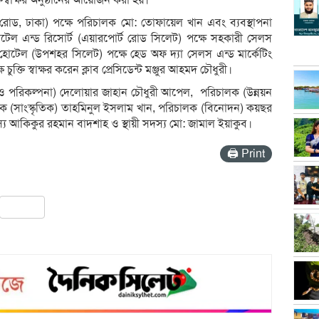
তিস্বাক্ষর অনুষ্ঠানের আয়োজন করা হয়।
কুলার রোড, ঢাকা) পক্ষে পরিচালক মো: তোফায়েল খান এবং ব্যবস্থাপনা
োটেল এন্ড রিসোর্ট (এয়ারপোর্ট রোড সিলেট) পক্ষে সহকারী সেলস
হোটেল (উপশহর সিলেট) পক্ষে হেড অফ দ্যা সেলস এন্ড মার্কেটিং
চুক্তি স্বাক্ষর করেন ক্লাব প্রেসিডেন্ট মঞ্জুর আহমদ চৌধুরী।
থ ও পরিকল্পনা) দেলোয়ার জাহান চৌধুরী আপেল, পরিচালক (উন্নয়ন
ক (সাংস্কৃতিক) তাহমিনুল ইসলাম খান, পরিচালক (বিনোদন) কয়ছর
্য আকিকুর রহমান বাদশাহ ও স্থায়ী সদস্য মো: জামাল ইয়াকুব।
🖨 Print
pp
ail
Share