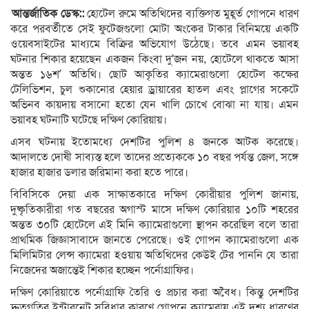
আন্তর্জাতিক ডেস্ক::
হোটেল রুমে অতিথিদের ব্যক্তিগত মুহূর্ত গোপনে ধারণ
করে পরবর্তীতে সেই ফুটেজগুলো মোটা অংকের টাকার বিনিময়ে একটি
ওয়েবসাইটের মাধ্যমে বিক্রির অভিযোগ উঠেছে। তবে এমন ভয়াবহ
ঘটনার শিকার হয়েছেন একজন কিংবা দু’জন নয়, হোটেলে থাকতে আসা
অন্তত ১৬শ’ অতিথি। ছোট আকৃতির ক্যামেরাগুলো হোটেল কক্ষের
টেলিভিশন, চুল শুকানোর হেয়ার ড্রায়ারের হাতল এবং প্লাগের সকেটে
অভিনব কায়দায় বসানো হতো যেন খালি চোখে বোঝা না যায়। এমন
ভয়াবহ ঘটনাটি ঘটেছে দক্ষিণ কোরিয়ায়।
এসব ঘটনায় ইতোমধ্যে দেশটির পুলিশ ৪ জনকে আটক করেছে।
আদালতে দোষী সাব্যস্ত হলে তাদের প্রত্যেককে ১০ বছর পর্যন্ত জেল, সঙ্গে
হাজার হাজার ডলার জরিমানা করা হতে পারে।
বিবিসিকে দেয়া এক সাক্ষাতকারে দক্ষিণ কোরীয়ার পুলিশ জানায়,
দুষ্কৃতিকারীরা গত বছরের অগাস্ট মাসে দক্ষিণ কোরিয়ার ১০টি শহরের
অন্তত ৩০টি হোটেলে এই মিনি ক্যামেরাগুলো স্থাপন করেছিল বলে তারা
প্রাথমিক জিজ্ঞাসাবাদে জানতে পেরেছে। ওই গোপন ক্যামেরাগুলো এক
মিলিমিটার লেন্স ক্যামেরা হওয়ায় অতিথিদের কেউই টের পাননি যে তারা
নিজেদের অজান্তেই শিকার হচ্ছেন পর্নোগ্রাফির।
দক্ষিণ কোরিয়াতে পর্নোগ্রাফি তৈরি ও প্রচার করা অবৈধ। কিন্তু দেশটির
দ্রুতগতির ইন্টারনেট সুবিধার কারণে গোপনে ক্যামেরায় এই দৃশ্য ধারণের