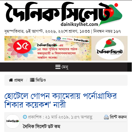
বৃহস্পতিবার
,
৬ই আগস্ট, ২০২৬
,
২২শে শ্রাবণ, ১৪৩৩
| নিবন্ধন নম্বর ১৬৭
মেনু
প্রচ্ছদ
ভিডিও
হোটেলে গোপন ক্যামেরায় পর্নোগ্রাফির
শিকার কয়েকশ’ নারী
প্রকাশিত : ২১ মার্চ ২০১৯, ১:৫৭ অপরাহ্ণ
প্রিন্ট করুন
দৈনিক সিলেট ডট কম