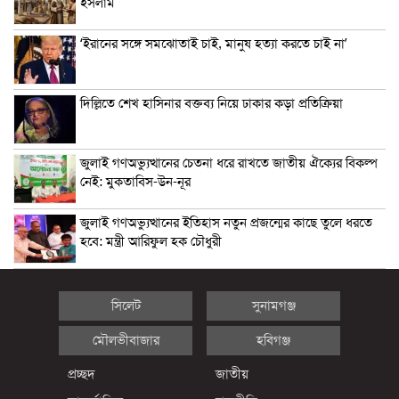
ইসলাম
‘ইরানের সঙ্গে সমঝোতাই চাই, মানুষ হত্যা করতে চাই না’
দিল্লিতে শেখ হাসিনার বক্তব্য নিয়ে ঢাকার কড়া প্রতিক্রিয়া
জুলাই গণঅভ্যুত্থানের চেতনা ধরে রাখতে জাতীয় ঐক্যের বিকল্প
নেই: মুকতাবিস-উন-নূর
জুলাই গণঅভ্যুত্থানের ইতিহাস নতুন প্রজন্মের কাছে তুলে ধরতে
হবে: মন্ত্রী আরিফুল হক চৌধুরী
সিলেট
সুনামগঞ্জ
মৌলভীবাজার
হবিগঞ্জ
প্রচ্ছদ
জাতীয়