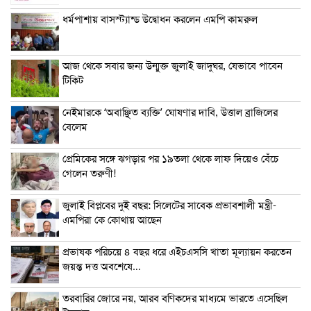
ধর্মপাশায় বাসস্ট্যান্ড উদ্বোধন করলেন এমপি কামরুল
আজ থেকে সবার জন্য উন্মুক্ত জুলাই জাদুঘর, যেভাবে পাবেন
টিকিট
নেইমারকে ‘অবাঞ্ছিত ব্যক্তি’ ঘোষণার দাবি, উত্তাল ব্রাজিলের
বেলেম
প্রেমিকের সঙ্গে ঝগড়ার পর ১৯তলা থেকে লাফ দিয়েও বেঁচে
গেলেন তরুণী!
জুলাই বিপ্লবের দুই বছর: সিলেটের সাবেক প্রভাবশালী মন্ত্রী-
এমপিরা কে কোথায় আছেন
প্রভাষক পরিচয়ে ৪ বছর ধরে এইচএসসি খাতা মূল্যায়ন করতেন
জয়ন্ত দত্ত অবশেষে…
তরবারির জোরে নয়, আরব বণিকদের মাধ্যমে ভারতে এসেছিল