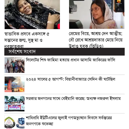
প্রেমের বিয়ে, আশ্রয় দেন আত্মীয়;
স্বাভাবিক প্রসবে একসঙ্গে ৫
বৌ রেখে আশ্রয়দাতার মেয়ে নিয়ে
সন্তানের জন্ম, সুস্থ মা ও
উধাও যুবক (ভিডিও)
নবজাতকরা
সর্বশেষ সংবাদ
সিলেটের শিশু ফাহিমা হত্যায় প্রধান আসামি জাকিরের ফাঁসি
২০২৪ সালের ৫ আগস্ট: বিয়ানীবাজারে সেদিন কী ঘটেছিল
সরকার জনগনের সাথে বেইমানি করেছ: অধ্যক্ষ নজরুল ইসলাম
শাবিপ্রবি ইউটিএলের জুলাই গণঅভ্যুত্থান দিবসে সর্বস্তরের
জনগণকে শুভেচ্ছা